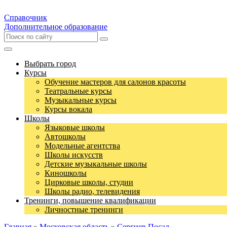
Справочник
Дополнительное образование
Выбрать город
Курсы
Обучение мастеров для салонов красоты
Театральные курсы
Музыкальные курсы
Курсы вокала
Школы
Языковые школы
Автошколы
Модельные агентства
Школы искусств
Детские музыкальные школы
Киношколы
Цирковые школы, студии
Школы радио, телевидения
Тренинги, повышение квалификации
Личностные тренинги
Главная
»
Московская область
»
Сергиев Посад