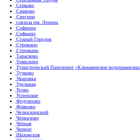
Серково
Сивково
Снегири
совхоза им. Ленина
Софрино
Софьино
Старый Городок
Строкино
Стромынь
Тарасково
Томилино
Туристический Пансионат «Клязьминское водохранили
Тучково
Уваровка
Удельная
Усово
Успенское
Федурново
Фряново
Челюскинский
Черкизово
Чёрная
Черное
Шаховская