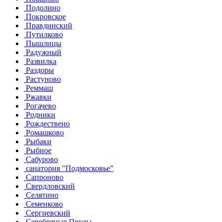
Подолино
Покровское
Правдинский
Путилково
Пышлицы
Радужный
Развилка
Раздоры
Растуново
Реммаш
Ржавки
Рогачево
Родники
Рождествено
Ромашково
Рыбаки
Рыбное
Сабурово
санатория "Подмосковье"
Сапроново
Свердловский
Селятино
Семенково
Сергиевский
Серебряные Пруды