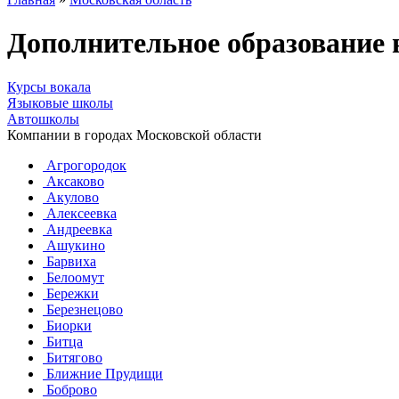
Дополнительное образование
Курсы вокала
Языковые школы
Автошколы
Компании в городах Московской области
Агрогородок
Аксаково
Акулово
Алексеевка
Андреевка
Ашукино
Барвиха
Белоомут
Бережки
Березнецово
Биорки
Битца
Битягово
Ближние Прудищи
Боброво