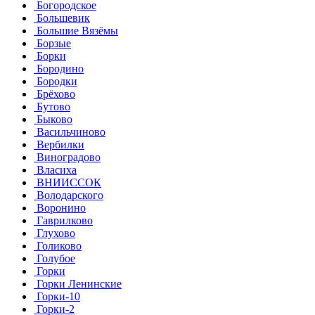
Богородское
Большевик
Большие Вязёмы
Борзые
Борки
Бородино
Бородки
Брёхово
Бутово
Быково
Васильчиново
Вербилки
Виноградово
Власиха
ВНИИССОК
Володарского
Воронино
Гаврилково
Глухово
Голиково
Голубое
Горки
Горки Ленинские
Горки-10
Горки-2