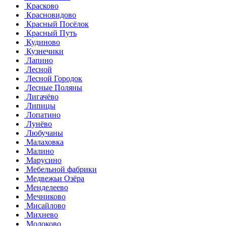
Красково
Красновидово
Красный Посёлок
Красный Путь
Кудиново
Кузнечики
Лапино
Лесной
Лесной Городок
Лесные Поляны
Лигачёво
Липицы
Лопатино
Лунёво
Любучаны
Малаховка
Малино
Марусино
Мебельной фабрики
Медвежьи Озёра
Менделеево
Мечниково
Мисайлово
Михнево
Молоково