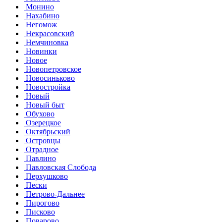
Монино
Нахабино
Негомож
Некрасовский
Немчиновка
Новинки
Новое
Новопетровское
Новосиньково
Новостройка
Новый
Новый быт
Обухово
Озерецкое
Октябрьский
Островцы
Отрадное
Павлино
Павловская Слобода
Перхушково
Пески
Петрово-Дальнее
Пирогово
Писково
Поварово