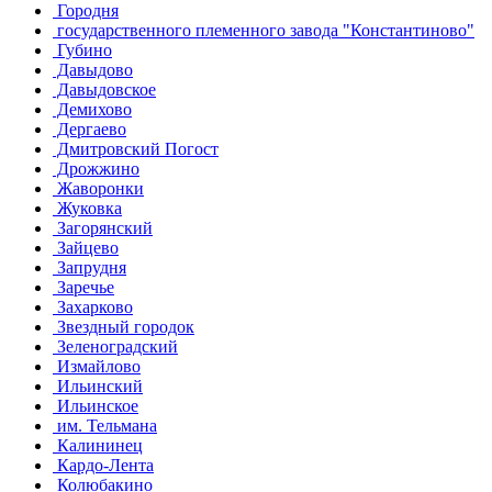
Городня
государственного племенного завода "Константиново"
Губино
Давыдово
Давыдовское
Демихово
Дергаево
Дмитровский Погост
Дрожжино
Жаворонки
Жуковка
Загорянский
Зайцево
Запрудня
Заречье
Захарково
Звездный городок
Зеленоградский
Измайлово
Ильинский
Ильинское
им. Тельмана
Калининец
Кардо-Лента
Колюбакино