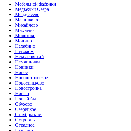
Мебельной фабрики
Медвежьи Озёра
Менделеево
Мечниково
Мисайлово
Михнево
Молоково
Монино
Нахабино
Негомож
Некрасовский
Немчиновка
Новинки
Новое
Новопетровское
Новосиньково
Новостройка
Новый
Новый быт
Обухово
Озерецкое
Октябрьский
Островцы
Отрадное
Павлино