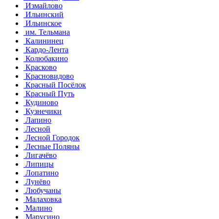
Измайлово
Ильинский
Ильинское
им. Тельмана
Калининец
Кардо-Лента
Колюбакино
Красково
Красновидово
Красный Посёлок
Красный Путь
Кудиново
Кузнечики
Лапино
Лесной
Лесной Городок
Лесные Поляны
Лигачёво
Липицы
Лопатино
Лунёво
Любучаны
Малаховка
Малино
Марусино