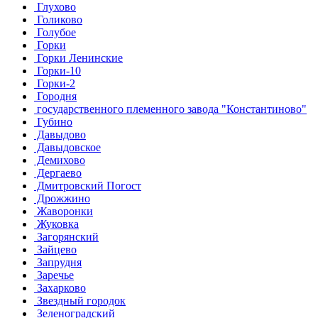
Глухово
Голиково
Голубое
Горки
Горки Ленинские
Горки-10
Горки-2
Городня
государственного племенного завода "Константиново"
Губино
Давыдово
Давыдовское
Демихово
Дергаево
Дмитровский Погост
Дрожжино
Жаворонки
Жуковка
Загорянский
Зайцево
Запрудня
Заречье
Захарково
Звездный городок
Зеленоградский