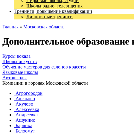
Цирковые школы, студии
Школы радио, телевидения
Тренинги, повышение квалификации
Личностные тренинги
Главная
»
Московская область
Дополнительное образование 
Курсы вокала
Школы искусств
Обучение мастеров для салонов красоты
Языковые школы
Автошколы
Компании в городах Московской области
Агрогородок
Аксаково
Акулово
Алексеевка
Андреевка
Ашукино
Барвиха
Белоомут