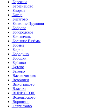
Бережки
Березнецово
Биорки
Битца
Битягово
Ближние Прудищи
Боброво
Богородское
Большевик
Большие Вязёмы
Борзые
Борки
Бородино
Бородки
Брёхово
Бутово
Быково
Васильчиново
Вербилки
Виноградово
Власиха
ВНИИССОК
Володарского
Воронино
Гаврилково