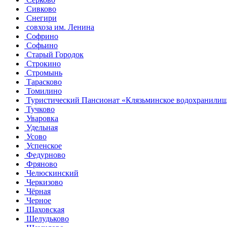
Сивково
Снегири
совхоза им. Ленина
Софрино
Софьино
Старый Городок
Строкино
Стромынь
Тарасково
Томилино
Туристический Пансионат «Клязьминское водохранили
Тучково
Уваровка
Удельная
Усово
Успенское
Федурново
Фряново
Челюскинский
Черкизово
Чёрная
Черное
Шаховская
Шелудьково