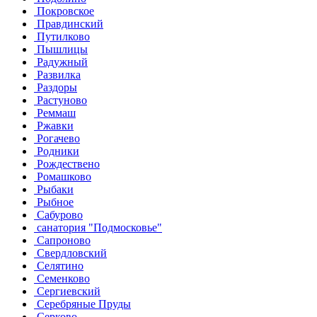
Покровское
Правдинский
Путилково
Пышлицы
Радужный
Развилка
Раздоры
Растуново
Реммаш
Ржавки
Рогачево
Родники
Рождествено
Ромашково
Рыбаки
Рыбное
Сабурово
санатория "Подмосковье"
Сапроново
Свердловский
Селятино
Семенково
Сергиевский
Серебряные Пруды
Серково