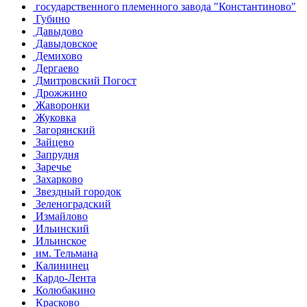
государственного племенного завода "Константиново"
Губино
Давыдово
Давыдовское
Демихово
Дергаево
Дмитровский Погост
Дрожжино
Жаворонки
Жуковка
Загорянский
Зайцево
Запрудня
Заречье
Захарково
Звездный городок
Зеленоградский
Измайлово
Ильинский
Ильинское
им. Тельмана
Калининец
Кардо-Лента
Колюбакино
Красково