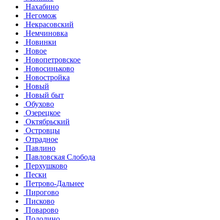
Нахабино
Негомож
Некрасовский
Немчиновка
Новинки
Новое
Новопетровское
Новосиньково
Новостройка
Новый
Новый быт
Обухово
Озерецкое
Октябрьский
Островцы
Отрадное
Павлино
Павловская Слобода
Перхушково
Пески
Петрово-Дальнее
Пирогово
Писково
Поварово
Подолино