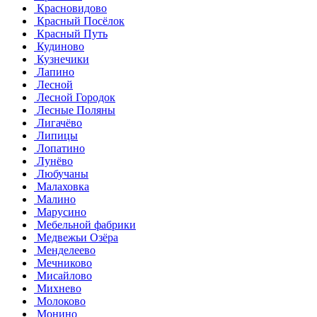
Красновидово
Красный Посёлок
Красный Путь
Кудиново
Кузнечики
Лапино
Лесной
Лесной Городок
Лесные Поляны
Лигачёво
Липицы
Лопатино
Лунёво
Любучаны
Малаховка
Малино
Марусино
Мебельной фабрики
Медвежьи Озёра
Менделеево
Мечниково
Мисайлово
Михнево
Молоково
Монино