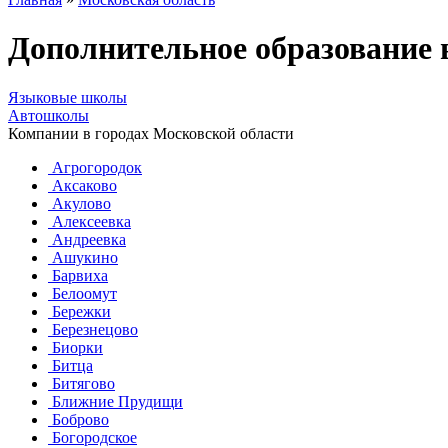
Дополнительное образование 
Языковые школы
Автошколы
Компании в городах Московской области
Агрогородок
Аксаково
Акулово
Алексеевка
Андреевка
Ашукино
Барвиха
Белоомут
Бережки
Березнецово
Биорки
Битца
Битягово
Ближние Прудищи
Боброво
Богородское