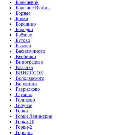
Большевик
Большие Вязёмы
Борзые
Борки
Бородино
Бородки
Брёхово
Бутово
Быково
Васильчиново
Вербилки
Виноградово
Власиха
ВНИИССОК
Володарского
Воронино
Гаврилково
Глухово
Голиково
Голубое
Горки
Горки Ленинские
Горки-10
Горки-2
Городня