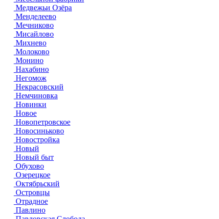
Медвежьи Озёра
Менделеево
Мечниково
Мисайлово
Михнево
Молоково
Монино
Нахабино
Негомож
Некрасовский
Немчиновка
Новинки
Новое
Новопетровское
Новосиньково
Новостройка
Новый
Новый быт
Обухово
Озерецкое
Октябрьский
Островцы
Отрадное
Павлино
Павловская Слобода