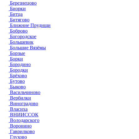
Березнецово
Биорки
Битца
Битягово
Ближние Прудищи
Боброво
Богородское
Большевик
Большие Вязёмы
Борзые
Борки
Бородино
Бородки
Брёхово
Бутово
Быково
Васильчиново
Вербилки
Виноградово
Власиха
ВНИИССОК
Володарского
Воронино
Гаврилково
Глухово