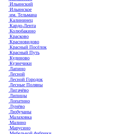
Ильинский
Ильинское
им. Тельмана
Калининец
Кардо-Лента
Колюбакино
Красково
Красновидово
Красный Посёлок
Красный Путь
Кудиново
Кузнечики
Лапино
Лесной
Лесной Городок
Лесные Поляны
Лигачёво
Липицы
Лопатино
Лунёво
Любучаны
Малаховка
Малино
Марусино
Мебельной фабрики