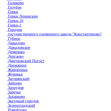
Голиково
Голубое
Горки
Горки Ленинские
Горки-10
Горки-2
Городня
государственного племенного завода "Константиново"
Губино
Давыдово
Давыдовское
Демихово
Дергаево
Дмитровский Погост
Дрожжино
Жаворонки
Жуковка
Загорянский
Зайцево
Запрудня
Заречье
Захарково
Звездный городок
Зеленоградский
Измайлово