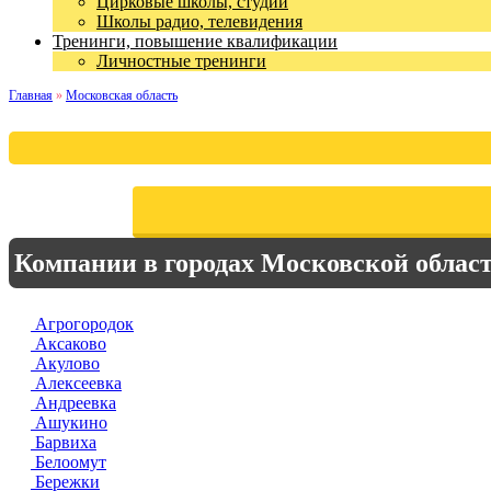
Цирковые школы, студии
Школы радио, телевидения
Тренинги, повышение квалификации
Личностные тренинги
Главная
»
Московская область
Компании в городах Московской облас
Агрогородок
Аксаково
Акулово
Алексеевка
Андреевка
Ашукино
Барвиха
Белоомут
Бережки