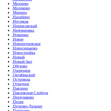
Михнево
Молоково
Монино
Нахабино
Негомож
Некрасовский
Немчиновка
Новинки
Новое
Новопетровское
Новосиньково
Новостройка
Новый
Новый быт
Обухово
Озерецкое
Октябрьский
Островцы
Отрадное
Павлино
Павловская Слобода
Перхушково
Пески
Петрово-Дальнее
Пирогово