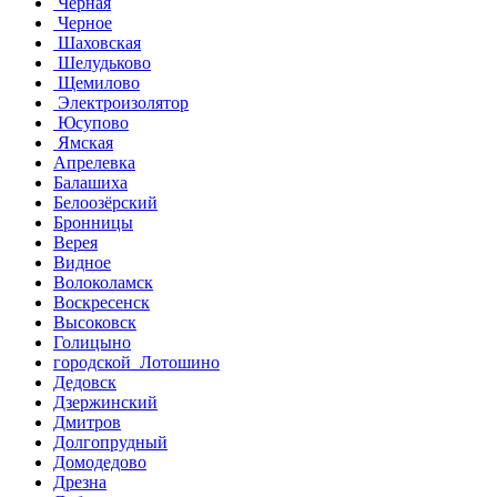
Чёрная
Черное
Шаховская
Шелудьково
Щемилово
Электроизолятор
Юсупово
Ямская
Апрелевка
Балашиха
Белоозёрский
Бронницы
Верея
Видное
Волоколамск
Воскресенск
Высоковск
Голицыно
городской Лотошино
Дедовск
Дзержинский
Дмитров
Долгопрудный
Домодедово
Дрезна