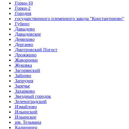
Горки-10
Горки-2
Городня
государственного племенного завода "Константиново"
Губино
Давыдово
Давыдовское
Демихово
Дергаево
Дмитровский Погост
Дрожжино
Жаворонки
Жуковка
Загорянский
Зайцево
Запрудня
Заречье
Захарково
Звездный городок
Зеленоградский
Измайлово
Ильинский
Ильинское
им. Тельмана
Калининец