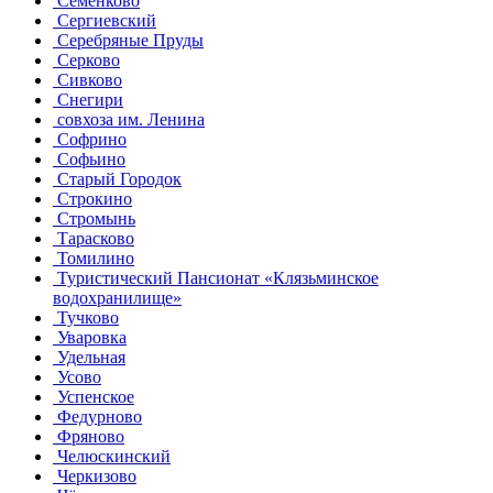
Семенково
Сергиевский
Серебряные Пруды
Серково
Сивково
Снегири
совхоза им. Ленина
Софрино
Софьино
Старый Городок
Строкино
Стромынь
Тарасково
Томилино
Туристический Пансионат «Клязьминское
водохранилище»
Тучково
Уваровка
Удельная
Усово
Успенское
Федурново
Фряново
Челюскинский
Черкизово