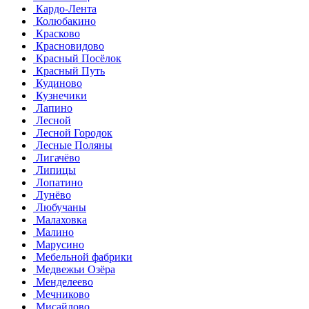
Кардо-Лента
Колюбакино
Красково
Красновидово
Красный Посёлок
Красный Путь
Кудиново
Кузнечики
Лапино
Лесной
Лесной Городок
Лесные Поляны
Лигачёво
Липицы
Лопатино
Лунёво
Любучаны
Малаховка
Малино
Марусино
Мебельной фабрики
Медвежьи Озёра
Менделеево
Мечниково
Мисайлово