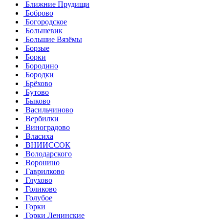
Ближние Прудищи
Боброво
Богородское
Большевик
Большие Вязёмы
Борзые
Борки
Бородино
Бородки
Брёхово
Бутово
Быково
Васильчиново
Вербилки
Виноградово
Власиха
ВНИИССОК
Володарского
Воронино
Гаврилково
Глухово
Голиково
Голубое
Горки
Горки Ленинские