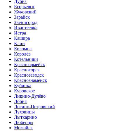
Дубна
Егорьевск
Жуковский
Зарайск
Звенигород
Ивантеевка
Истра
Кашира
Клин
Коломна
Королёв
Котельники
Красноармейск
Красногорск
Краснозаводск
Краснознаменск
Кубинка
Куровское
Ликино-Дулёво
Лобня
Лосино-Петровский
Луховицы
Лыткарино
Люберцы
Можайск