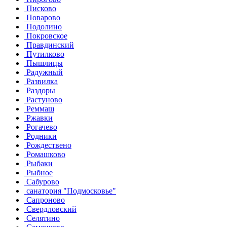
Писково
Поварово
Подолино
Покровское
Правдинский
Путилково
Пышлицы
Радужный
Развилка
Раздоры
Растуново
Реммаш
Ржавки
Рогачево
Родники
Рождествено
Ромашково
Рыбаки
Рыбное
Сабурово
санатория "Подмосковье"
Сапроново
Свердловский
Селятино