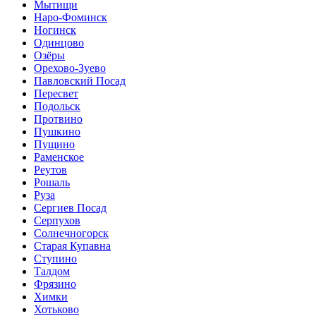
Мытищи
Наро-Фоминск
Ногинск
Одинцово
Озёры
Орехово-Зуево
Павловский Посад
Пересвет
Подольск
Протвино
Пушкино
Пущино
Раменское
Реутов
Рошаль
Руза
Сергиев Посад
Серпухов
Солнечногорск
Старая Купавна
Ступино
Талдом
Фрязино
Химки
Хотьково