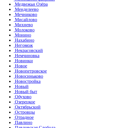
Медвежьи Озёра
Менделеево
Мечниково
Мисайлово
Михнево
Молоково
Монино
Нахабино
Негомож
Некрасовский
Немчиновка
Новинки
Новое
Новопетровское
Новосиньково
Новостройка
Новый
Новый быт
Обухово
Озерецкое
Октябрьский
Островцы
Отрадное
Павлино
Павловская Слобода