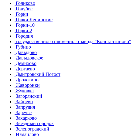
Голиково
Голубое
Горки
Горки Ленинские
Горки-10
Горки-2
Городня
государственного племенного завода "Константиново"
Губино
Давыдово
Давыдовское
Демихово
Дергаево
Дмитровский Погост
Дрожжино
Жаворонки
Жуковка
Загорянский
Зайцево
Запрудня
Заречье
Захарково
Звездный городок
Зеленоградский
Измайлово