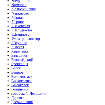
Федурново
Фряново
Челюскинский
Черкизово
Чёрная
Черное
Шаховская
Шелудьково
Щемилово
Электроизолятор
Юсупово
Ямская
Апрелевка
Балашиха
Белоозёрский
Бронницы
Верея
Видное
Волоколамск
Воскресенск
Высоковск
Голицыно
городской Лотошино
Дедовск
Дзержинский