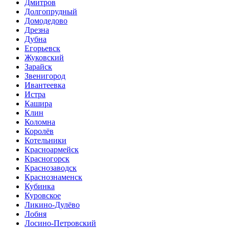
Дмитров
Долгопрудный
Домодедово
Дрезна
Дубна
Егорьевск
Жуковский
Зарайск
Звенигород
Ивантеевка
Истра
Кашира
Клин
Коломна
Королёв
Котельники
Красноармейск
Красногорск
Краснозаводск
Краснознаменск
Кубинка
Куровское
Ликино-Дулёво
Лобня
Лосино-Петровский