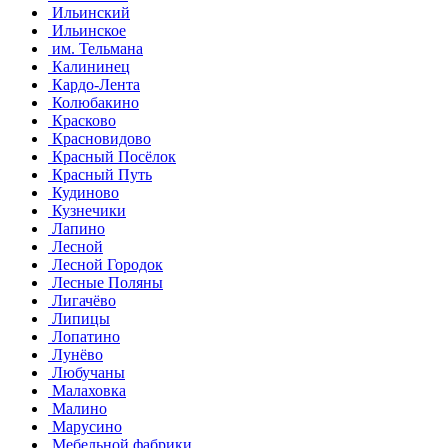
Ильинский
Ильинское
им. Тельмана
Калининец
Кардо-Лента
Колюбакино
Красково
Красновидово
Красный Посёлок
Красный Путь
Кудиново
Кузнечики
Лапино
Лесной
Лесной Городок
Лесные Поляны
Лигачёво
Липицы
Лопатино
Лунёво
Любучаны
Малаховка
Малино
Марусино
Мебельной фабрики