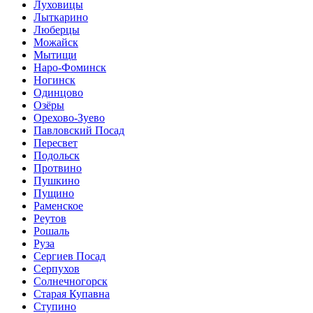
Луховицы
Лыткарино
Люберцы
Можайск
Мытищи
Наро-Фоминск
Ногинск
Одинцово
Озёры
Орехово-Зуево
Павловский Посад
Пересвет
Подольск
Протвино
Пушкино
Пущино
Раменское
Реутов
Рошаль
Руза
Сергиев Посад
Серпухов
Солнечногорск
Старая Купавна
Ступино