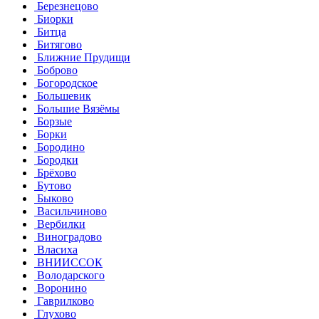
Березнецово
Биорки
Битца
Битягово
Ближние Прудищи
Боброво
Богородское
Большевик
Большие Вязёмы
Борзые
Борки
Бородино
Бородки
Брёхово
Бутово
Быково
Васильчиново
Вербилки
Виноградово
Власиха
ВНИИССОК
Володарского
Воронино
Гаврилково
Глухово