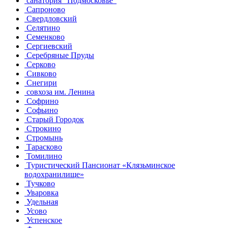
санатория "Подмосковье"
Сапроново
Свердловский
Селятино
Семенково
Сергиевский
Серебряные Пруды
Серково
Сивково
Снегири
совхоза им. Ленина
Софрино
Софьино
Старый Городок
Строкино
Стромынь
Тарасково
Томилино
Туристический Пансионат «Клязьминское
водохранилище»
Тучково
Уваровка
Удельная
Усово
Успенское