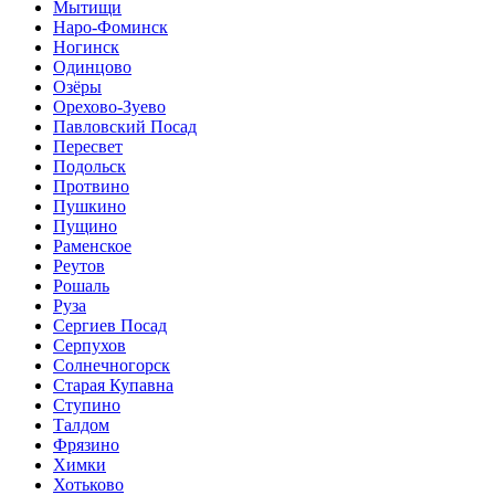
Мытищи
Наро-Фоминск
Ногинск
Одинцово
Озёры
Орехово-Зуево
Павловский Посад
Пересвет
Подольск
Протвино
Пушкино
Пущино
Раменское
Реутов
Рошаль
Руза
Сергиев Посад
Серпухов
Солнечногорск
Старая Купавна
Ступино
Талдом
Фрязино
Химки
Хотьково