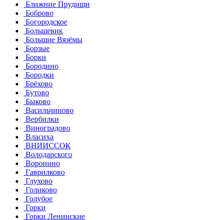
Ближние Прудищи
Боброво
Богородское
Большевик
Большие Вязёмы
Борзые
Борки
Бородино
Бородки
Брёхово
Бутово
Быково
Васильчиново
Вербилки
Виноградово
Власиха
ВНИИССОК
Володарского
Воронино
Гаврилково
Глухово
Голиково
Голубое
Горки
Горки Ленинские