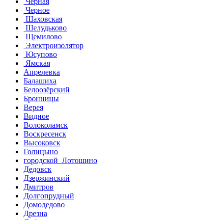
Чёрная
Черное
Шаховская
Шелудьково
Щемилово
Электроизолятор
Юсупово
Ямская
Апрелевка
Балашиха
Белоозёрский
Бронницы
Верея
Видное
Волоколамск
Воскресенск
Высоковск
Голицыно
городской Лотошино
Дедовск
Дзержинский
Дмитров
Долгопрудный
Домодедово
Дрезна