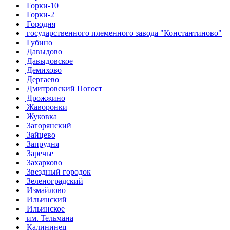
Горки-10
Горки-2
Городня
государственного племенного завода "Константиново"
Губино
Давыдово
Давыдовское
Демихово
Дергаево
Дмитровский Погост
Дрожжино
Жаворонки
Жуковка
Загорянский
Зайцево
Запрудня
Заречье
Захарково
Звездный городок
Зеленоградский
Измайлово
Ильинский
Ильинское
им. Тельмана
Калининец