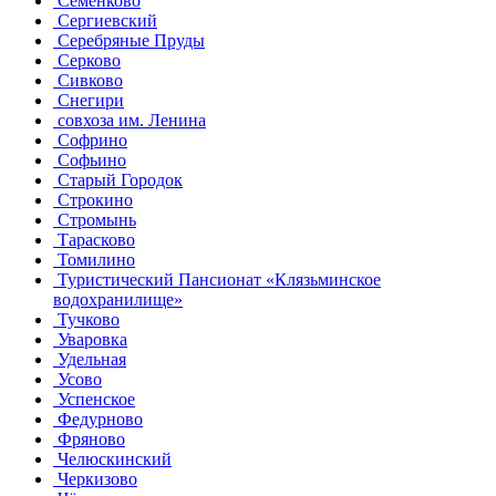
Семенково
Сергиевский
Серебряные Пруды
Серково
Сивково
Снегири
совхоза им. Ленина
Софрино
Софьино
Старый Городок
Строкино
Стромынь
Тарасково
Томилино
Туристический Пансионат «Клязьминское
водохранилище»
Тучково
Уваровка
Удельная
Усово
Успенское
Федурново
Фряново
Челюскинский
Черкизово