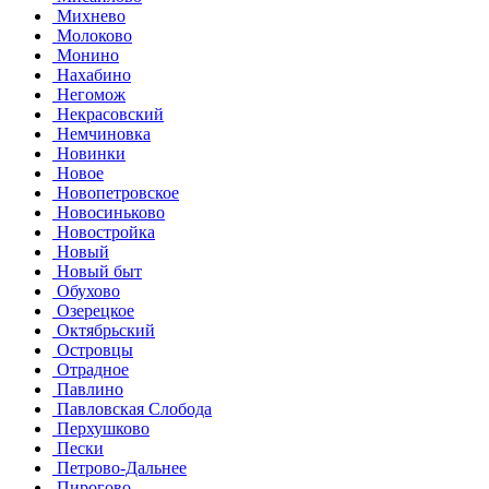
Михнево
Молоково
Монино
Нахабино
Негомож
Некрасовский
Немчиновка
Новинки
Новое
Новопетровское
Новосиньково
Новостройка
Новый
Новый быт
Обухово
Озерецкое
Октябрьский
Островцы
Отрадное
Павлино
Павловская Слобода
Перхушково
Пески
Петрово-Дальнее
Пирогово