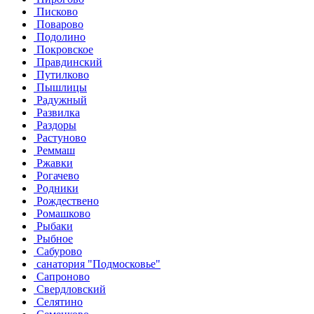
Писково
Поварово
Подолино
Покровское
Правдинский
Путилково
Пышлицы
Радужный
Развилка
Раздоры
Растуново
Реммаш
Ржавки
Рогачево
Родники
Рождествено
Ромашково
Рыбаки
Рыбное
Сабурово
санатория "Подмосковье"
Сапроново
Свердловский
Селятино