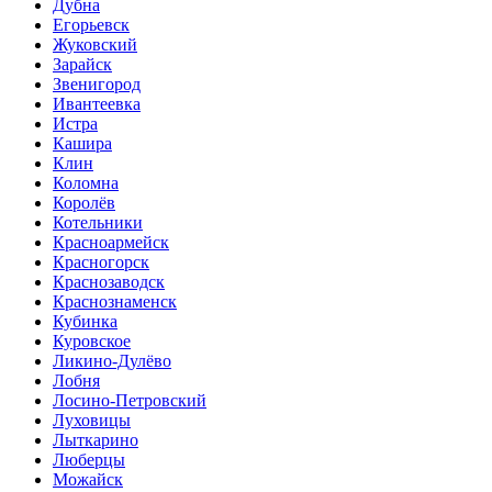
Дубна
Егорьевск
Жуковский
Зарайск
Звенигород
Ивантеевка
Истра
Кашира
Клин
Коломна
Королёв
Котельники
Красноармейск
Красногорск
Краснозаводск
Краснознаменск
Кубинка
Куровское
Ликино-Дулёво
Лобня
Лосино-Петровский
Луховицы
Лыткарино
Люберцы
Можайск