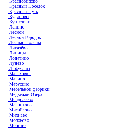
Красновидово
Красный Посёлок
Красный Путь
Кудиново
Кузнечики
Лапино
Лесной
Лесной Городок
Лесные Поляны
Лигачёво
Липицы
Лопатино
Лунёво
Любучаны
Малаховка
Малино
Марусино
Мебельной фабрики
Медвежьи Озёра
Менделеево
Мечниково
Мисайлово
Михнево
Молоково
Монино