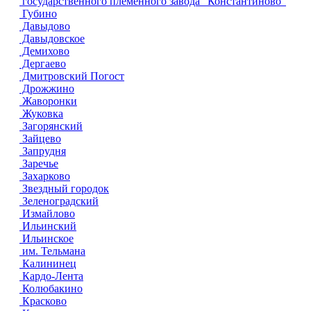
государственного племенного завода "Константиново"
Губино
Давыдово
Давыдовское
Демихово
Дергаево
Дмитровский Погост
Дрожжино
Жаворонки
Жуковка
Загорянский
Зайцево
Запрудня
Заречье
Захарково
Звездный городок
Зеленоградский
Измайлово
Ильинский
Ильинское
им. Тельмана
Калининец
Кардо-Лента
Колюбакино
Красково