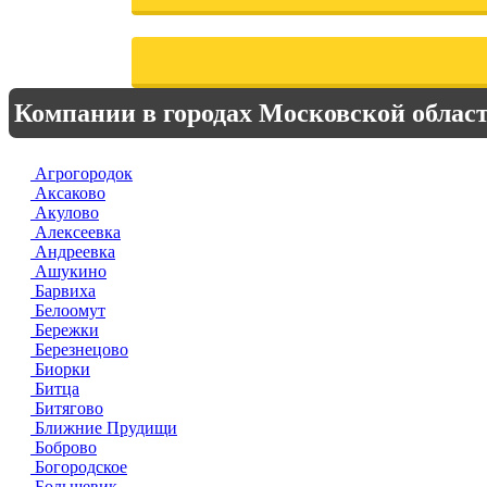
Компании в городах Московской облас
Агрогородок
Аксаково
Акулово
Алексеевка
Андреевка
Ашукино
Барвиха
Белоомут
Бережки
Березнецово
Биорки
Битца
Битягово
Ближние Прудищи
Боброво
Богородское
Большевик