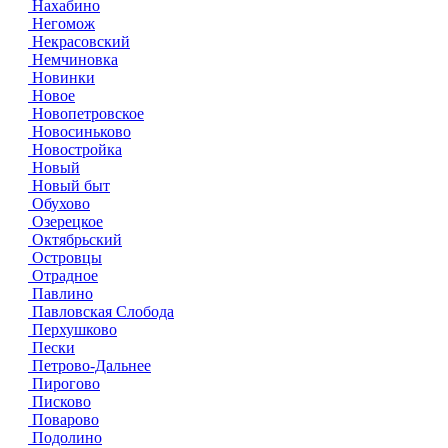
Нахабино
Негомож
Некрасовский
Немчиновка
Новинки
Новое
Новопетровское
Новосиньково
Новостройка
Новый
Новый быт
Обухово
Озерецкое
Октябрьский
Островцы
Отрадное
Павлино
Павловская Слобода
Перхушково
Пески
Петрово-Дальнее
Пирогово
Писково
Поварово
Подолино