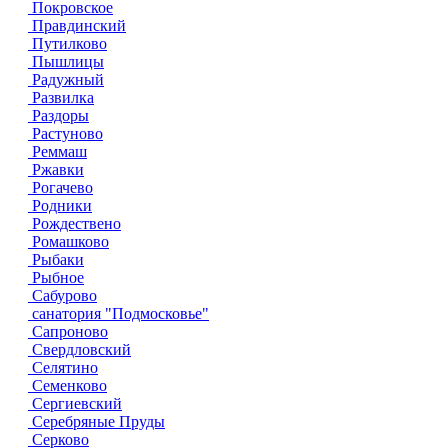
Покровское
Правдинский
Путилково
Пышлицы
Радужный
Развилка
Раздоры
Растуново
Реммаш
Ржавки
Рогачево
Родники
Рождествено
Ромашково
Рыбаки
Рыбное
Сабурово
санатория "Подмосковье"
Сапроново
Свердловский
Селятино
Семенково
Сергиевский
Серебряные Пруды
Серково