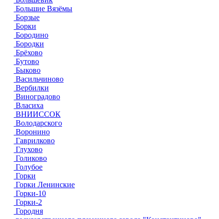
Большие Вязёмы
Борзые
Борки
Бородино
Бородки
Брёхово
Бутово
Быково
Васильчиново
Вербилки
Виноградово
Власиха
ВНИИССОК
Володарского
Воронино
Гаврилково
Глухово
Голиково
Голубое
Горки
Горки Ленинские
Горки-10
Горки-2
Городня