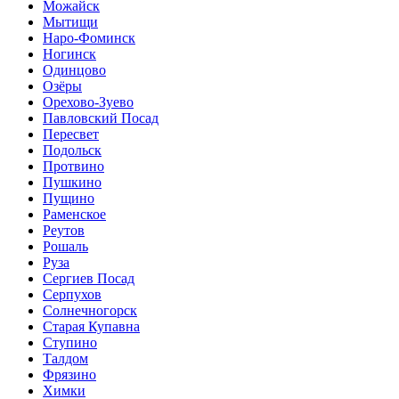
Можайск
Мытищи
Наро-Фоминск
Ногинск
Одинцово
Озёры
Орехово-Зуево
Павловский Посад
Пересвет
Подольск
Протвино
Пушкино
Пущино
Раменское
Реутов
Рошаль
Руза
Сергиев Посад
Серпухов
Солнечногорск
Старая Купавна
Ступино
Талдом
Фрязино
Химки