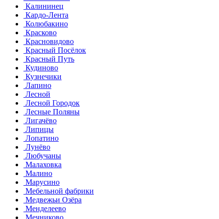
Калининец
Кардо-Лента
Колюбакино
Красково
Красновидово
Красный Посёлок
Красный Путь
Кудиново
Кузнечики
Лапино
Лесной
Лесной Городок
Лесные Поляны
Лигачёво
Липицы
Лопатино
Лунёво
Любучаны
Малаховка
Малино
Марусино
Мебельной фабрики
Медвежьи Озёра
Менделеево
Мечниково