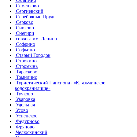
Селятино
Семенково
Сергиевский
Серебряные Пруды
Серково
Сивково
Снегири
совхоза им. Ленина
Софрино
Софьино
Старый Городок
Строкино
Стромынь
Тарасково
Томилино
Туристический Пансионат «Клязьминское
водохранилище»
Тучково
Уваровка
Удельная
Усово
Успенское
Федурново
Фряново
Челюскинский