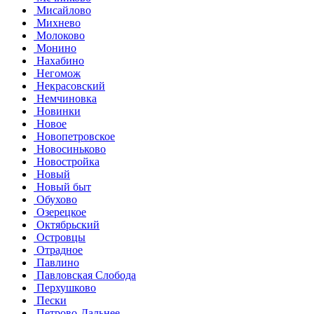
Мисайлово
Михнево
Молоково
Монино
Нахабино
Негомож
Некрасовский
Немчиновка
Новинки
Новое
Новопетровское
Новосиньково
Новостройка
Новый
Новый быт
Обухово
Озерецкое
Октябрьский
Островцы
Отрадное
Павлино
Павловская Слобода
Перхушково
Пески
Петрово-Дальнее