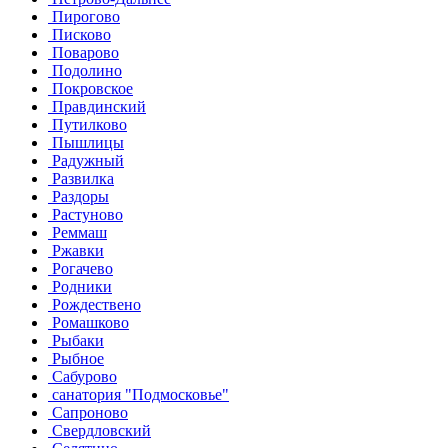
Пирогово
Писково
Поварово
Подолино
Покровское
Правдинский
Путилково
Пышлицы
Радужный
Развилка
Раздоры
Растуново
Реммаш
Ржавки
Рогачево
Родники
Рождествено
Ромашково
Рыбаки
Рыбное
Сабурово
санатория "Подмосковье"
Сапроново
Свердловский