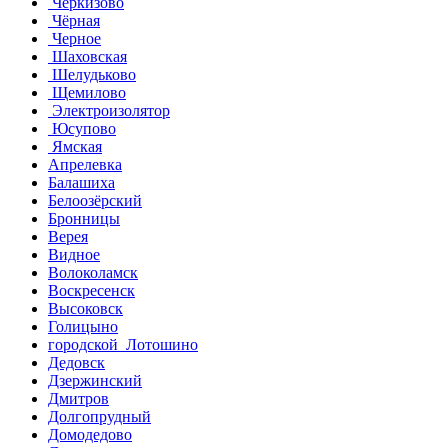
Черкизово
Чёрная
Черное
Шаховская
Шелудьково
Щемилово
Электроизолятор
Юсупово
Ямская
Апрелевка
Балашиха
Белоозёрский
Бронницы
Верея
Видное
Волоколамск
Воскресенск
Высоковск
Голицыно
городской Лотошино
Дедовск
Дзержинский
Дмитров
Долгопрудный
Домодедово