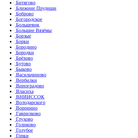
Битягово
Ближние Прудищи
Боброво
Богородское
Большевик
Большие Вязёмы
Борзые
Борки
Бородино
Бородки
Брёхово
Бутово
Быково
Васильчиново
Вербилки
Виноградово
Власиха
ВНИИССОК
Володарского
Воронино
Гаврилково
Глухово
Голиково
Голубое
Горки