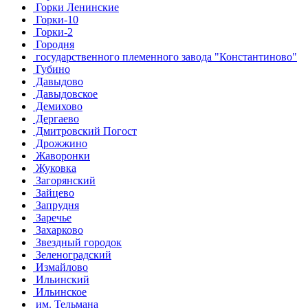
Горки Ленинские
Горки-10
Горки-2
Городня
государственного племенного завода "Константиново"
Губино
Давыдово
Давыдовское
Демихово
Дергаево
Дмитровский Погост
Дрожжино
Жаворонки
Жуковка
Загорянский
Зайцево
Запрудня
Заречье
Захарково
Звездный городок
Зеленоградский
Измайлово
Ильинский
Ильинское
им. Тельмана