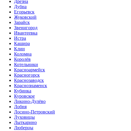
Дрезна
Дубна
Егорьевск
Жуковский
Зарайск
Звенигород
Ивантеевка
Истра
Кашира
Клин
Коломна
Королёв
Котельники
Красноармейск
Красногорск
Краснозаводск
Краснознаменск
Кубинка
Куровское
Ликино-Дулёво
Лобня
Лосино-Петровский
Луховицы
Лыткарино
Люберцы