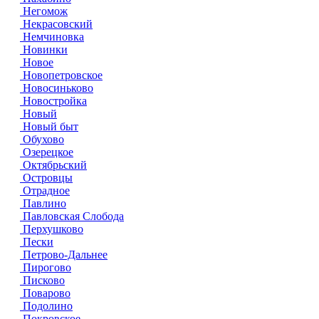
Негомож
Некрасовский
Немчиновка
Новинки
Новое
Новопетровское
Новосиньково
Новостройка
Новый
Новый быт
Обухово
Озерецкое
Октябрьский
Островцы
Отрадное
Павлино
Павловская Слобода
Перхушково
Пески
Петрово-Дальнее
Пирогово
Писково
Поварово
Подолино
Покровское