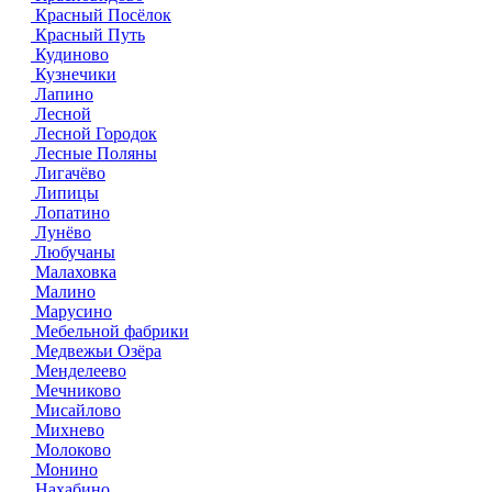
Красный Посёлок
Красный Путь
Кудиново
Кузнечики
Лапино
Лесной
Лесной Городок
Лесные Поляны
Лигачёво
Липицы
Лопатино
Лунёво
Любучаны
Малаховка
Малино
Марусино
Мебельной фабрики
Медвежьи Озёра
Менделеево
Мечниково
Мисайлово
Михнево
Молоково
Монино
Нахабино