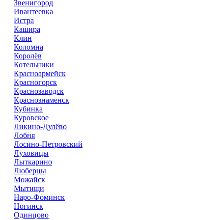
Звенигород
Ивантеевка
Истра
Кашира
Клин
Коломна
Королёв
Котельники
Красноармейск
Красногорск
Краснозаводск
Краснознаменск
Кубинка
Куровское
Ликино-Дулёво
Лобня
Лосино-Петровский
Луховицы
Лыткарино
Люберцы
Можайск
Мытищи
Наро-Фоминск
Ногинск
Одинцово