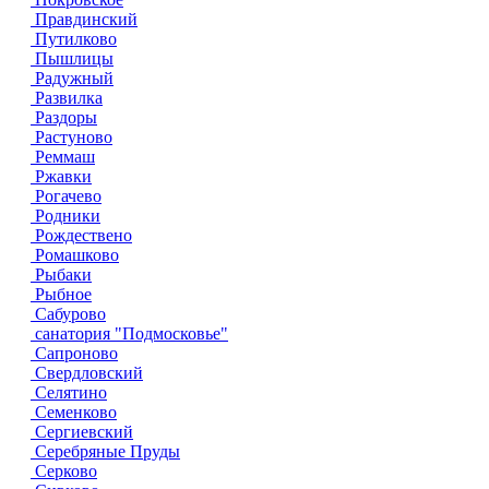
Правдинский
Путилково
Пышлицы
Радужный
Развилка
Раздоры
Растуново
Реммаш
Ржавки
Рогачево
Родники
Рождествено
Ромашково
Рыбаки
Рыбное
Сабурово
санатория "Подмосковье"
Сапроново
Свердловский
Селятино
Семенково
Сергиевский
Серебряные Пруды
Серково