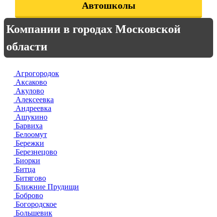
Автошколы
Компании в городах Московской
области
Агрогородок
Аксаково
Акулово
Алексеевка
Андреевка
Ашукино
Барвиха
Белоомут
Бережки
Березнецово
Биорки
Битца
Битягово
Ближние Прудищи
Боброво
Богородское
Большевик