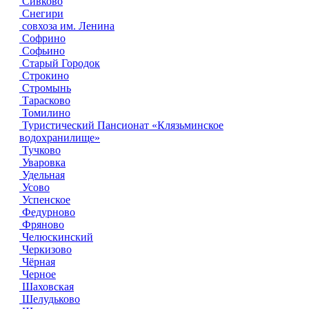
Сивково
Снегири
совхоза им. Ленина
Софрино
Софьино
Старый Городок
Строкино
Стромынь
Тарасково
Томилино
Туристический Пансионат «Клязьминское
водохранилище»
Тучково
Уваровка
Удельная
Усово
Успенское
Федурново
Фряново
Челюскинский
Черкизово
Чёрная
Черное
Шаховская
Шелудьково