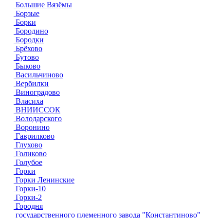
Большие Вязёмы
Борзые
Борки
Бородино
Бородки
Брёхово
Бутово
Быково
Васильчиново
Вербилки
Виноградово
Власиха
ВНИИССОК
Володарского
Воронино
Гаврилково
Глухово
Голиково
Голубое
Горки
Горки Ленинские
Горки-10
Горки-2
Городня
государственного племенного завода "Константиново"