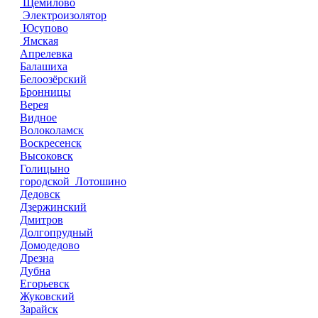
Щемилово
Электроизолятор
Юсупово
Ямская
Апрелевка
Балашиха
Белоозёрский
Бронницы
Верея
Видное
Волоколамск
Воскресенск
Высоковск
Голицыно
городской Лотошино
Дедовск
Дзержинский
Дмитров
Долгопрудный
Домодедово
Дрезна
Дубна
Егорьевск
Жуковский
Зарайск