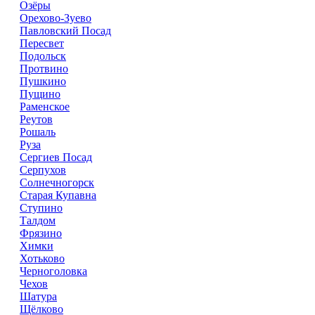
Озёры
Орехово-Зуево
Павловский Посад
Пересвет
Подольск
Протвино
Пушкино
Пущино
Раменское
Реутов
Рошаль
Руза
Сергиев Посад
Серпухов
Солнечногорск
Старая Купавна
Ступино
Талдом
Фрязино
Химки
Хотьково
Черноголовка
Чехов
Шатура
Щёлково