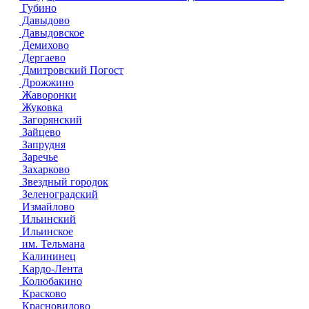
Губино
Давыдово
Давыдовское
Демихово
Дергаево
Дмитровский Погост
Дрожжино
Жаворонки
Жуковка
Загорянский
Зайцево
Запрудня
Заречье
Захарково
Звездный городок
Зеленоградский
Измайлово
Ильинский
Ильинское
им. Тельмана
Калининец
Кардо-Лента
Колюбакино
Красково
Красновидово