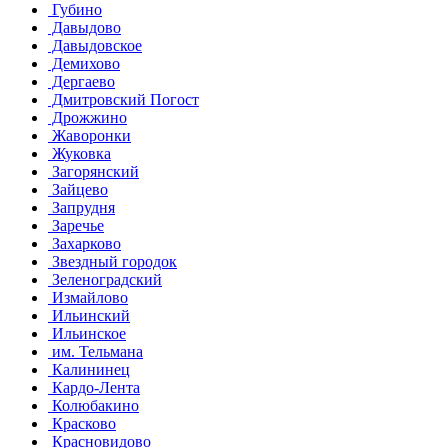
Губино
Давыдово
Давыдовское
Демихово
Дергаево
Дмитровский Погост
Дрожжино
Жаворонки
Жуковка
Загорянский
Зайцево
Запрудня
Заречье
Захарково
Звездный городок
Зеленоградский
Измайлово
Ильинский
Ильинское
им. Тельмана
Калининец
Кардо-Лента
Колюбакино
Красково
Красновидово