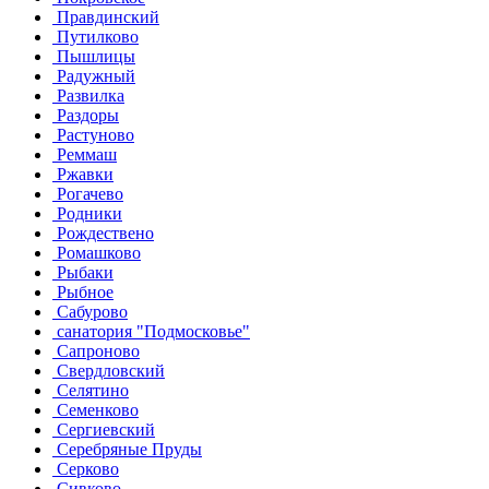
Правдинский
Путилково
Пышлицы
Радужный
Развилка
Раздоры
Растуново
Реммаш
Ржавки
Рогачево
Родники
Рождествено
Ромашково
Рыбаки
Рыбное
Сабурово
санатория "Подмосковье"
Сапроново
Свердловский
Селятино
Семенково
Сергиевский
Серебряные Пруды
Серково
Сивково