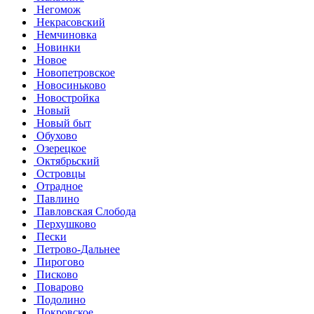
Негомож
Некрасовский
Немчиновка
Новинки
Новое
Новопетровское
Новосиньково
Новостройка
Новый
Новый быт
Обухово
Озерецкое
Октябрьский
Островцы
Отрадное
Павлино
Павловская Слобода
Перхушково
Пески
Петрово-Дальнее
Пирогово
Писково
Поварово
Подолино
Покровское