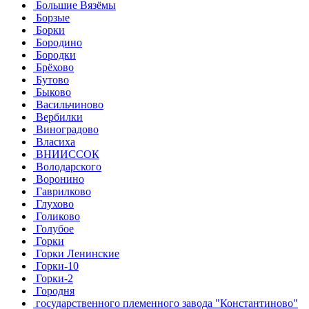
Большие Вязёмы
Борзые
Борки
Бородино
Бородки
Брёхово
Бутово
Быково
Васильчиново
Вербилки
Виноградово
Власиха
ВНИИССОК
Володарского
Воронино
Гаврилково
Глухово
Голиково
Голубое
Горки
Горки Ленинские
Горки-10
Горки-2
Городня
государственного племенного завода "Константиново"