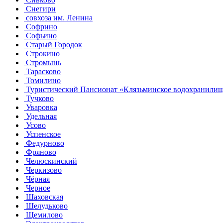
Снегири
совхоза им. Ленина
Софрино
Софьино
Старый Городок
Строкино
Стромынь
Тарасково
Томилино
Туристический Пансионат «Клязьминское водохранили
Тучково
Уваровка
Удельная
Усово
Успенское
Федурново
Фряново
Челюскинский
Черкизово
Чёрная
Черное
Шаховская
Шелудьково
Щемилово