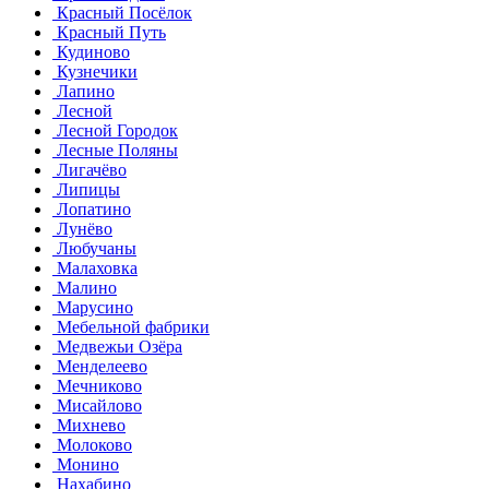
Красный Посёлок
Красный Путь
Кудиново
Кузнечики
Лапино
Лесной
Лесной Городок
Лесные Поляны
Лигачёво
Липицы
Лопатино
Лунёво
Любучаны
Малаховка
Малино
Марусино
Мебельной фабрики
Медвежьи Озёра
Менделеево
Мечниково
Мисайлово
Михнево
Молоково
Монино
Нахабино