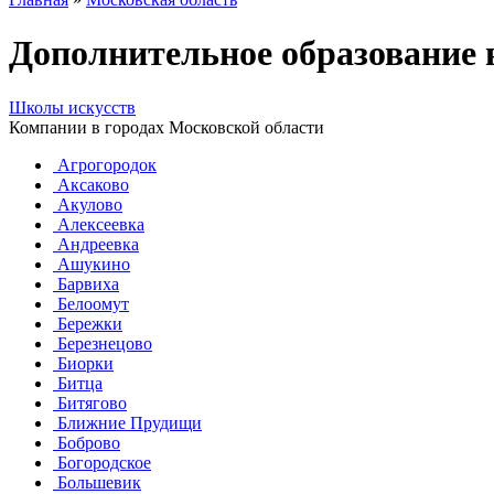
Дополнительное образование 
Школы искусств
Компании в городах Московской области
Агрогородок
Аксаково
Акулово
Алексеевка
Андреевка
Ашукино
Барвиха
Белоомут
Бережки
Березнецово
Биорки
Битца
Битягово
Ближние Прудищи
Боброво
Богородское
Большевик