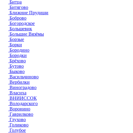
Битца
Битягово
Ближние Прудищи
Боброво
Богородское
Большевик
Большие Вязёмы
Борзые
Борки
Бородино
Бородки
Брёхово
Бутово
Быково
Васильчиново
Вербилки
Виноградово
Власиха
ВНИИССОК
Володарского
Воронино
Гаврилково
Глухово
Голиково
Голубое