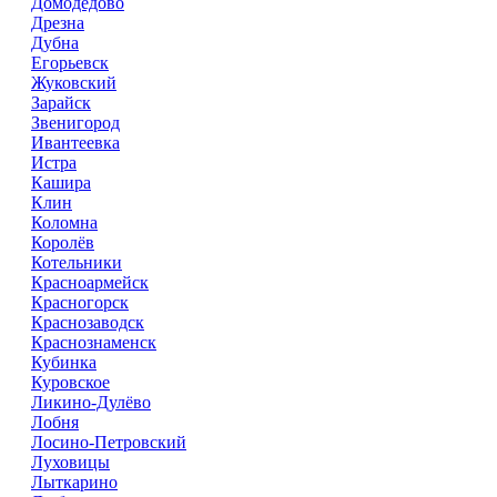
Домодедово
Дрезна
Дубна
Егорьевск
Жуковский
Зарайск
Звенигород
Ивантеевка
Истра
Кашира
Клин
Коломна
Королёв
Котельники
Красноармейск
Красногорск
Краснозаводск
Краснознаменск
Кубинка
Куровское
Ликино-Дулёво
Лобня
Лосино-Петровский
Луховицы
Лыткарино