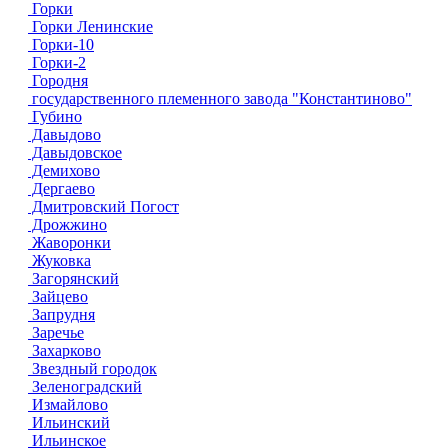
Горки
Горки Ленинские
Горки-10
Горки-2
Городня
государственного племенного завода "Константиново"
Губино
Давыдово
Давыдовское
Демихово
Дергаево
Дмитровский Погост
Дрожжино
Жаворонки
Жуковка
Загорянский
Зайцево
Запрудня
Заречье
Захарково
Звездный городок
Зеленоградский
Измайлово
Ильинский
Ильинское