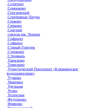
Селятино
Семенково
Сергиевский
Серебряные Пруды
Серково
Сивково
Снегири
совхоза им. Ленина
Софрино
Софьино
Старый Городок
Строкино
Стромынь
Тарасково
Томилино
Туристический Пансионат «Клязьминское
водохранилище»
Тучково
Уваровка
Удельная
Усово
Успенское
Федурново
Фряново