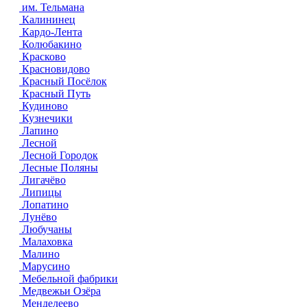
им. Тельмана
Калининец
Кардо-Лента
Колюбакино
Красково
Красновидово
Красный Посёлок
Красный Путь
Кудиново
Кузнечики
Лапино
Лесной
Лесной Городок
Лесные Поляны
Лигачёво
Липицы
Лопатино
Лунёво
Любучаны
Малаховка
Малино
Марусино
Мебельной фабрики
Медвежьи Озёра
Менделеево