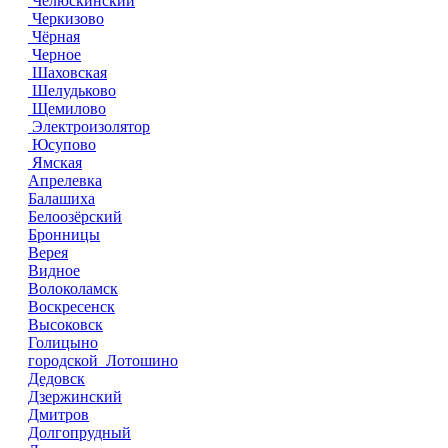
Челюскинский
Черкизово
Чёрная
Черное
Шаховская
Шелудьково
Щемилово
Электроизолятор
Юсупово
Ямская
Апрелевка
Балашиха
Белоозёрский
Бронницы
Верея
Видное
Волоколамск
Воскресенск
Высоковск
Голицыно
городской Лотошино
Дедовск
Дзержинский
Дмитров
Долгопрудный