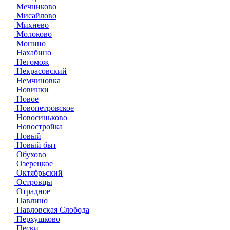
Мечниково
Мисайлово
Михнево
Молоково
Монино
Нахабино
Негомож
Некрасовский
Немчиновка
Новинки
Новое
Новопетровское
Новосиньково
Новостройка
Новый
Новый быт
Обухово
Озерецкое
Октябрьский
Островцы
Отрадное
Павлино
Павловская Слобода
Перхушково
Пески