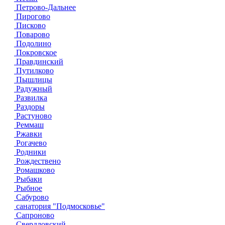
Петрово-Дальнее
Пирогово
Писково
Поварово
Подолино
Покровское
Правдинский
Путилково
Пышлицы
Радужный
Развилка
Раздоры
Растуново
Реммаш
Ржавки
Рогачево
Родники
Рождествено
Ромашково
Рыбаки
Рыбное
Сабурово
санатория "Подмосковье"
Сапроново
Свердловский