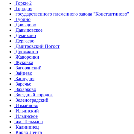
Горки-2
Городня
государственного племенного завода "Константиново"
Губино
Давыдово
Давыдовское
Демихово
Дергаево
Дмитровский Погост
Дрожжино
Жаворонки
Жуковка
Загорянский
Зайцево
Запрудня
Заречье
Захарково
Звездный городок
Зеленоградский
Измайлово
Ильинский
Ильинское
им. Тельмана
Калининец
Кардо-Лента