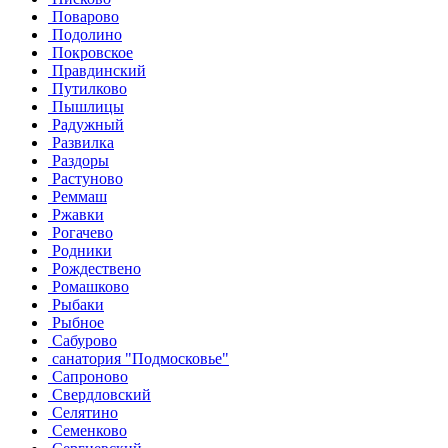
Поварово
Подолино
Покровское
Правдинский
Путилково
Пышлицы
Радужный
Развилка
Раздоры
Растуново
Реммаш
Ржавки
Рогачево
Родники
Рождествено
Ромашково
Рыбаки
Рыбное
Сабурово
санатория "Подмосковье"
Сапроново
Свердловский
Селятино
Семенково