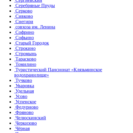
Сергиевский
Серебряные Пруды
Серково
Сивково
Снегири
совхоза им. Ленина
Софрино
Софьино
Старый Городок
Строкино
Стромынь
Тарасково
Томилино
Туристический Пансионат «Клязьминское
водохранилище»
Тучково
Уваровка
Удельная
Усово
Успенское
Федурново
Фряново
Челюскинский
Черкизово
Чёрная