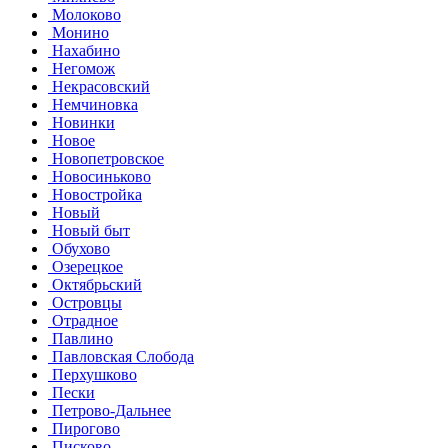
Молоково
Монино
Нахабино
Негомож
Некрасовский
Немчиновка
Новинки
Новое
Новопетровское
Новосиньково
Новостройка
Новый
Новый быт
Обухово
Озерецкое
Октябрьский
Островцы
Отрадное
Павлино
Павловская Слобода
Перхушково
Пески
Петрово-Дальнее
Пирогово
Писково