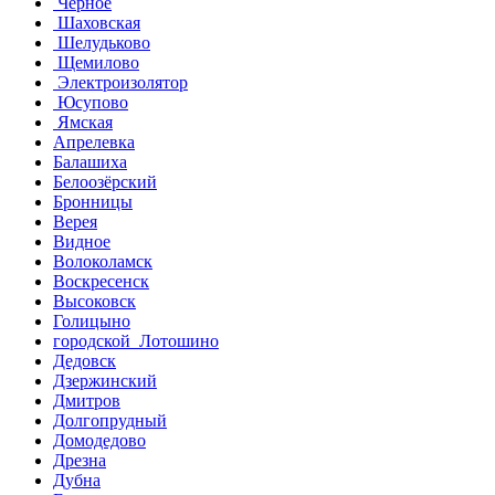
Черное
Шаховская
Шелудьково
Щемилово
Электроизолятор
Юсупово
Ямская
Апрелевка
Балашиха
Белоозёрский
Бронницы
Верея
Видное
Волоколамск
Воскресенск
Высоковск
Голицыно
городской Лотошино
Дедовск
Дзержинский
Дмитров
Долгопрудный
Домодедово
Дрезна
Дубна