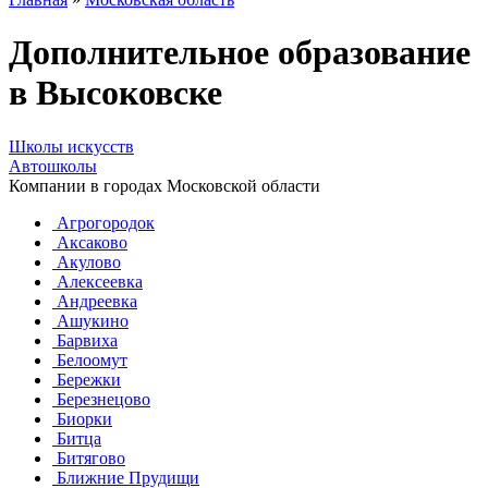
Дополнительное образование
в Высоковске
Школы искусств
Автошколы
Компании в городах Московской области
Агрогородок
Аксаково
Акулово
Алексеевка
Андреевка
Ашукино
Барвиха
Белоомут
Бережки
Березнецово
Биорки
Битца
Битягово
Ближние Прудищи