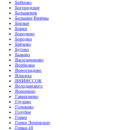
Боброво
Богородское
Большевик
Большие Вязёмы
Борзые
Борки
Бородино
Бородки
Брёхово
Бутово
Быково
Васильчиново
Вербилки
Виноградово
Власиха
ВНИИССОК
Володарского
Воронино
Гаврилково
Глухово
Голиково
Голубое
Горки
Горки Ленинские
Горки-10