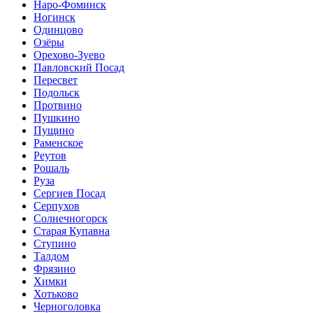
Наро-Фоминск
Ногинск
Одинцово
Озёры
Орехово-Зуево
Павловский Посад
Пересвет
Подольск
Протвино
Пушкино
Пущино
Раменское
Реутов
Рошаль
Руза
Сергиев Посад
Серпухов
Солнечногорск
Старая Купавна
Ступино
Талдом
Фрязино
Химки
Хотьково
Черноголовка