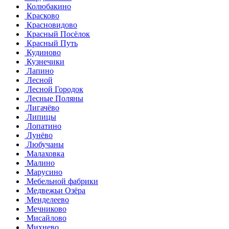
Колюбакино
Красково
Красновидово
Красный Посёлок
Красный Путь
Кудиново
Кузнечики
Лапино
Лесной
Лесной Городок
Лесные Поляны
Лигачёво
Липицы
Лопатино
Лунёво
Любучаны
Малаховка
Малино
Марусино
Мебельной фабрики
Медвежьи Озёра
Менделеево
Мечниково
Мисайлово
Михнево