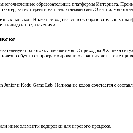
а многочисленные образовательные платформы Интернета. Преим
пьютер, затем перейти на предлагаемый сайт. Этот подход отли
лезных навыков. Ниже приводится список образовательных плат
е площадки по увлечениям.
овске
язательную подготовку школьников. С приходом XXI века ситуа
 полезно обучиться программированию с ранних лет. Ниже при
 Junior и Kodu Game Lab. Написание кодов сочетается с состав
е или иные элементы кодировки для игрового процесса.