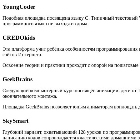
YoungCoder
Подобная площадка посвящена языку C. Типичный текстовый "
программного языка не выходя из дома.
CREDOkids
Эта платформа учит ребёнка особенностям программирования на
сайтов Интернета.
Освоение теории и практики проходит с опорой на пошаговые
GeekBrains
Следующий компьютерный курс посвящён анимации: дети от 10 
окончательного монтажа.
Площадка GeekBrains позволяет юным аниматорам воплощать дв
SkySmart
Глубокий вариант, охватывающий 128 уроков по программиров
написанию кодов сопровождается классическими домашними за