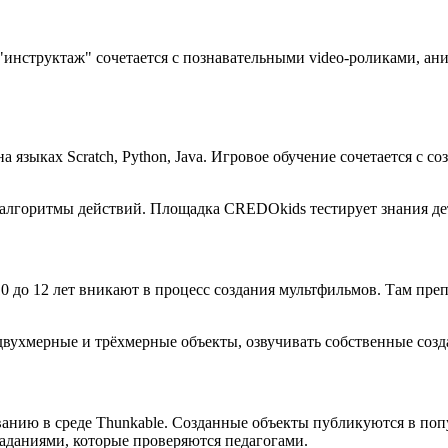
инструктаж" сочетается с познавательными video-роликами, ан
 языках Scratch, Python, Java. Игровое обучение сочетается с 
 алгоритмы действий. Площадка CREDOkids тестирует знания де
до 12 лет вникают в процесс создания мультфильмов. Там преп
ухмерные и трёхмерные объекты, озвучивать собственные создан
анию в среде Thunkable. Созданные объекты публикуются в поп
даниями, которые проверяются педагогами.