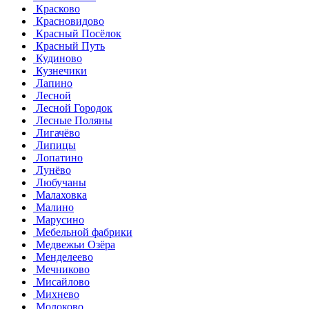
Красково
Красновидово
Красный Посёлок
Красный Путь
Кудиново
Кузнечики
Лапино
Лесной
Лесной Городок
Лесные Поляны
Лигачёво
Липицы
Лопатино
Лунёво
Любучаны
Малаховка
Малино
Марусино
Мебельной фабрики
Медвежьи Озёра
Менделеево
Мечниково
Мисайлово
Михнево
Молоково