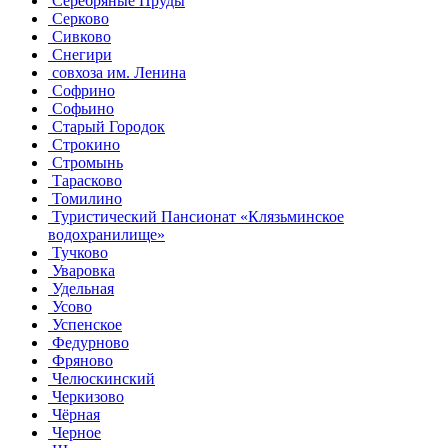
Серебряные Пруды
Серково
Сивково
Снегири
совхоза им. Ленина
Софрино
Софьино
Старый Городок
Строкино
Стромынь
Тарасково
Томилино
Туристический Пансионат «Клязьминское
водохранилище»
Тучково
Уваровка
Удельная
Усово
Успенское
Федурново
Фряново
Челюскинский
Черкизово
Чёрная
Черное