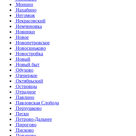
Монино
Нахабино
Негомож
Некрасовский
Немчиновка
Новинки
Новое
Новопетровское
Новосиньково
Новостройка
Новый
Новый быт
Обухово
Озерецкое
Октябрьский
Островцы
Отрадное
Павлино
Павловская Слобода
Перхушково
Пески
Петрово-Дальнее
Пирогово
Писково
Поварово