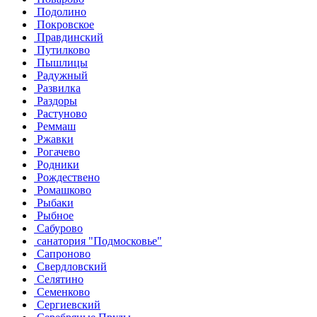
Подолино
Покровское
Правдинский
Путилково
Пышлицы
Радужный
Развилка
Раздоры
Растуново
Реммаш
Ржавки
Рогачево
Родники
Рождествено
Ромашково
Рыбаки
Рыбное
Сабурово
санатория "Подмосковье"
Сапроново
Свердловский
Селятино
Семенково
Сергиевский