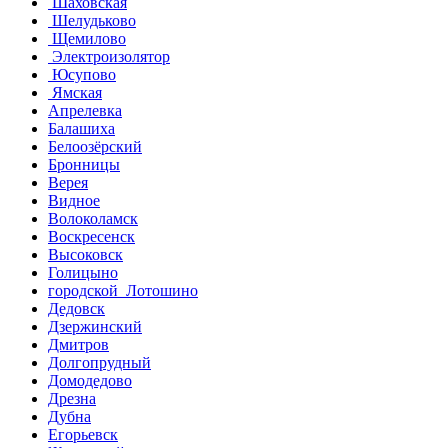
Шаховская
Шелудьково
Щемилово
Электроизолятор
Юсупово
Ямская
Апрелевка
Балашиха
Белоозёрский
Бронницы
Верея
Видное
Волоколамск
Воскресенск
Высоковск
Голицыно
городской Лотошино
Дедовск
Дзержинский
Дмитров
Долгопрудный
Домодедово
Дрезна
Дубна
Егорьевск