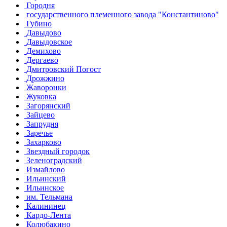
Городня
государственного племенного завода "Константиново"
Губино
Давыдово
Давыдовское
Демихово
Дергаево
Дмитровский Погост
Дрожжино
Жаворонки
Жуковка
Загорянский
Зайцево
Запрудня
Заречье
Захарково
Звездный городок
Зеленоградский
Измайлово
Ильинский
Ильинское
им. Тельмана
Калининец
Кардо-Лента
Колюбакино