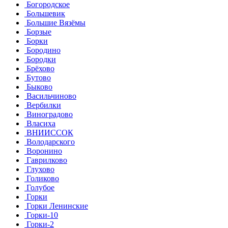
Богородское
Большевик
Большие Вязёмы
Борзые
Борки
Бородино
Бородки
Брёхово
Бутово
Быково
Васильчиново
Вербилки
Виноградово
Власиха
ВНИИССОК
Володарского
Воронино
Гаврилково
Глухово
Голиково
Голубое
Горки
Горки Ленинские
Горки-10
Горки-2