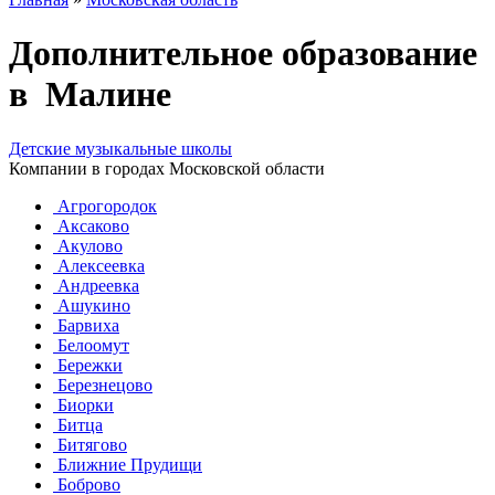
Дополнительное образование
в Малине
Детские музыкальные школы
Компании в городах Московской области
Агрогородок
Аксаково
Акулово
Алексеевка
Андреевка
Ашукино
Барвиха
Белоомут
Бережки
Березнецово
Биорки
Битца
Битягово
Ближние Прудищи
Боброво