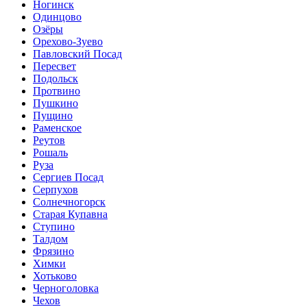
Ногинск
Одинцово
Озёры
Орехово-Зуево
Павловский Посад
Пересвет
Подольск
Протвино
Пушкино
Пущино
Раменское
Реутов
Рошаль
Руза
Сергиев Посад
Серпухов
Солнечногорск
Старая Купавна
Ступино
Талдом
Фрязино
Химки
Хотьково
Черноголовка
Чехов