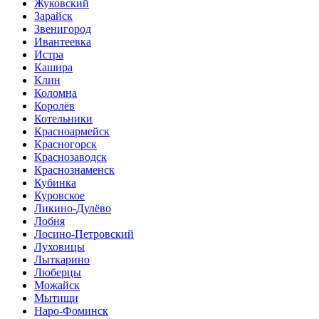
Жуковский
Зарайск
Звенигород
Ивантеевка
Истра
Кашира
Клин
Коломна
Королёв
Котельники
Красноармейск
Красногорск
Краснозаводск
Краснознаменск
Кубинка
Куровское
Ликино-Дулёво
Лобня
Лосино-Петровский
Луховицы
Лыткарино
Люберцы
Можайск
Мытищи
Наро-Фоминск