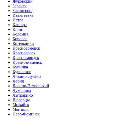
Жуковский
Зарайск
Звенигород
Ивантеевка
Истра
Кашира
Клин
Коломна
Королёв
Котельники
Красноармейск
Красногорск
Краснозаводск
Краснознаменск
Кубинка
Куровское
Ликино-Дулёво
Лобня
Лосино-Петровский
Луховицы
Лыткарино
Люберцы
Можайск
Мытищи
Наро-Фоминск