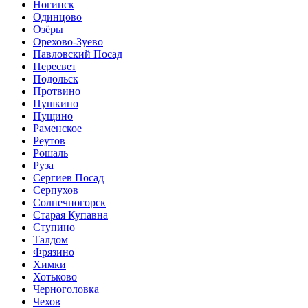
Ногинск
Одинцово
Озёры
Орехово-Зуево
Павловский Посад
Пересвет
Подольск
Протвино
Пушкино
Пущино
Раменское
Реутов
Рошаль
Руза
Сергиев Посад
Серпухов
Солнечногорск
Старая Купавна
Ступино
Талдом
Фрязино
Химки
Хотьково
Черноголовка
Чехов