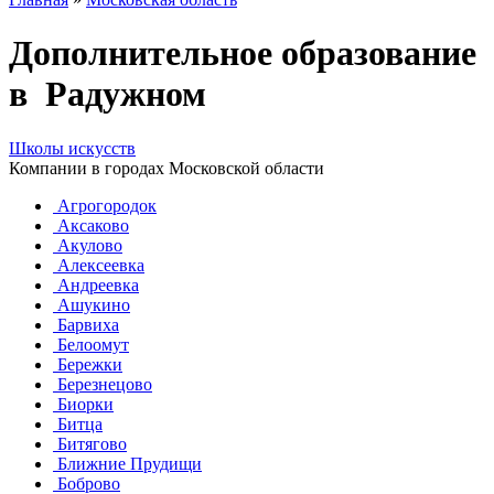
Дополнительное образование
в Радужном
Школы искусств
Компании в городах Московской области
Агрогородок
Аксаково
Акулово
Алексеевка
Андреевка
Ашукино
Барвиха
Белоомут
Бережки
Березнецово
Биорки
Битца
Битягово
Ближние Прудищи
Боброво