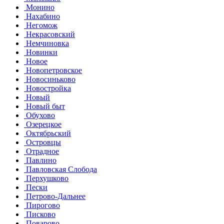
Монино
Нахабино
Негомож
Некрасовский
Немчиновка
Новинки
Новое
Новопетровское
Новосиньково
Новостройка
Новый
Новый быт
Обухово
Озерецкое
Октябрьский
Островцы
Отрадное
Павлино
Павловская Слобода
Перхушково
Пески
Петрово-Дальнее
Пирогово
Писково
Поварово