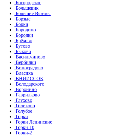
Богородское
Большевик
Большие Вязёмы
Борзые
Борки
Бородино
Бородки
Брёхово
Бутово
Быково
Васильчиново
Вербилки
Виноградово
Власиха
ВНИИССОК
Володарского
Воронино
Гаврилково
Глухово
Голиково
Голубое
Горки
Горки Ленинские
Горки-10
Горки-2