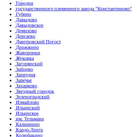
Городня
государственного племенного завода "Константиново"
Губино
Давыдово
Давыдовское
Демихово
Дергаево
Дмитровский Погост
Дрожжино
Жаворонки
Жуковка
Загорянский
Зайцево
Запрудня
Заречье
Захарково
Звездный городок
Зеленоградский
Измайлово
Ильинский
Ильинское
им. Тельмана
Калининец
Кардо-Лента
Колюбакино