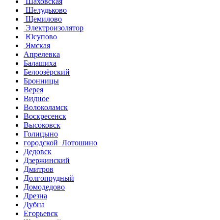
Шаховская
Шелудьково
Щемилово
Электроизолятор
Юсупово
Ямская
Апрелевка
Балашиха
Белоозёрский
Бронницы
Верея
Видное
Волоколамск
Воскресенск
Высоковск
Голицыно
городской Лотошино
Дедовск
Дзержинский
Дмитров
Долгопрудный
Домодедово
Дрезна
Дубна
Егорьевск