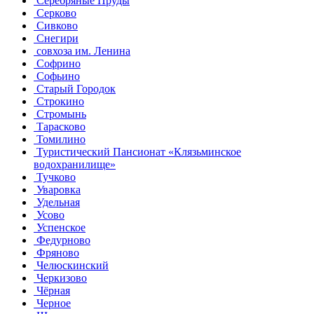
Серебряные Пруды
Серково
Сивково
Снегири
совхоза им. Ленина
Софрино
Софьино
Старый Городок
Строкино
Стромынь
Тарасково
Томилино
Туристический Пансионат «Клязьминское
водохранилище»
Тучково
Уваровка
Удельная
Усово
Успенское
Федурново
Фряново
Челюскинский
Черкизово
Чёрная
Черное