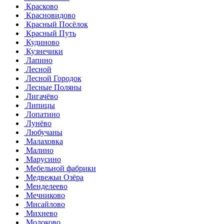
Красково
Красновидово
Красный Посёлок
Красный Путь
Кудиново
Кузнечики
Лапино
Лесной
Лесной Городок
Лесные Поляны
Лигачёво
Липицы
Лопатино
Лунёво
Любучаны
Малаховка
Малино
Марусино
Мебельной фабрики
Медвежьи Озёра
Менделеево
Мечниково
Мисайлово
Михнево
Молоково