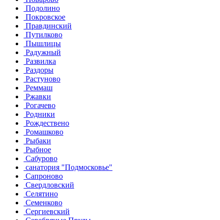
Подолино
Покровское
Правдинский
Путилково
Пышлицы
Радужный
Развилка
Раздоры
Растуново
Реммаш
Ржавки
Рогачево
Родники
Рождествено
Ромашково
Рыбаки
Рыбное
Сабурово
санатория "Подмосковье"
Сапроново
Свердловский
Селятино
Семенково
Сергиевский