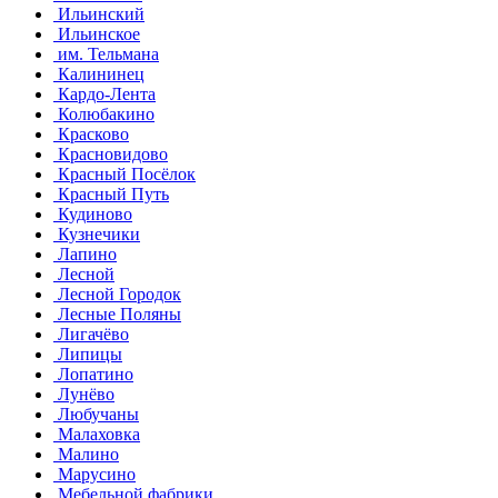
Ильинский
Ильинское
им. Тельмана
Калининец
Кардо-Лента
Колюбакино
Красково
Красновидово
Красный Посёлок
Красный Путь
Кудиново
Кузнечики
Лапино
Лесной
Лесной Городок
Лесные Поляны
Лигачёво
Липицы
Лопатино
Лунёво
Любучаны
Малаховка
Малино
Марусино
Мебельной фабрики