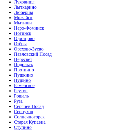
Луховицы
Лыткарино
Люберцы
Можайск
Мытищи
Наро-Фоминск
Ногинск
Одинцово
Озёры
Орехово-Зуево
Павловский Посад
Пересвет
Подольск
Протвино
Пушкино
Пущино
Раменское
Реутов
Рошаль
Руза
Сергиев Посад
Серпухов
Солнечногорск
Старая Купавна
Ступино