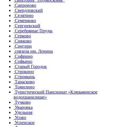
санатория "Подмосковье"
Сапроново
Свердловский
Селятино
Семенково
Сергиевский
Серебряные Пруды
Серково
Сивково
Снегири
совхоза им. Ленина
Софрино
Софьино
Старый Городок
Строкино
Стромынь
Тарасково
Томилино
Туристический Пансионат «Клязьминское
водохранилище»
Тучково
Уваровка
Удельная
Усово
Успенское