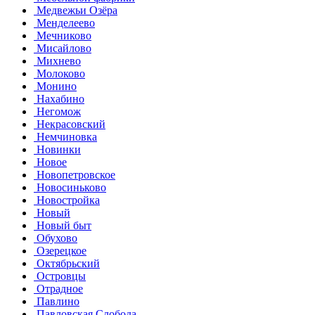
Медвежьи Озёра
Менделеево
Мечниково
Мисайлово
Михнево
Молоково
Монино
Нахабино
Негомож
Некрасовский
Немчиновка
Новинки
Новое
Новопетровское
Новосиньково
Новостройка
Новый
Новый быт
Обухово
Озерецкое
Октябрьский
Островцы
Отрадное
Павлино
Павловская Слобода