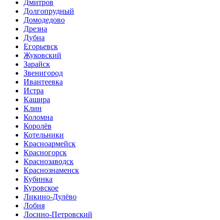
Дмитров
Долгопрудный
Домодедово
Дрезна
Дубна
Егорьевск
Жуковский
Зарайск
Звенигород
Ивантеевка
Истра
Кашира
Клин
Коломна
Королёв
Котельники
Красноармейск
Красногорск
Краснозаводск
Краснознаменск
Кубинка
Куровское
Ликино-Дулёво
Лобня
Лосино-Петровский