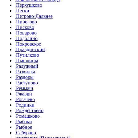
Перхушково
Пески
Петрово-Дальнее
Пирогово
Писково
Поварово
Подолино
Покровское
Правдинский
Путилково
Пышлицы
Радужный
Развилка
Раздоры
Растуново
Реммаш
Ржавки
Рогачево
Родники
Рождествено
Ромашково
Рыбаки
Рыбное
Сабурово