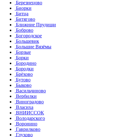
Березнецово
Биорки
Битца
Битягово
Ближние Прудищи
Боброво
Богородское
Большевик
Большие Вязёмы
Борзые
Борки
Бородино
Бородки
Брёхово
Бутово
Быково
Васильчиново
Вербилки
Виноградово
Власиха
ВНИИССОК
Володарского
Воронино
Гаврилково
Глухово