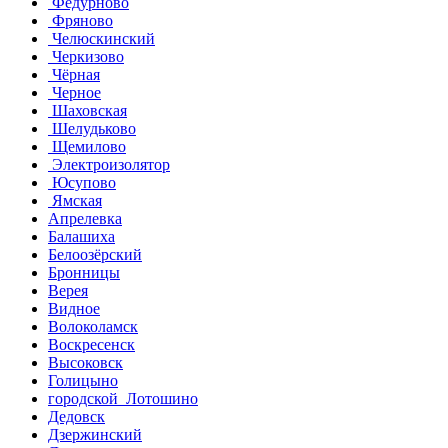
Федурново
Фряново
Челюскинский
Черкизово
Чёрная
Черное
Шаховская
Шелудьково
Щемилово
Электроизолятор
Юсупово
Ямская
Апрелевка
Балашиха
Белоозёрский
Бронницы
Верея
Видное
Волоколамск
Воскресенск
Высоковск
Голицыно
городской Лотошино
Дедовск
Дзержинский