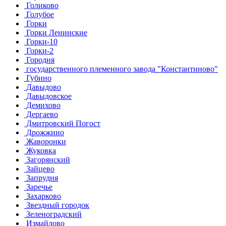
Голиково
Голубое
Горки
Горки Ленинские
Горки-10
Горки-2
Городня
государственного племенного завода "Константиново"
Губино
Давыдово
Давыдовское
Демихово
Дергаево
Дмитровский Погост
Дрожжино
Жаворонки
Жуковка
Загорянский
Зайцево
Запрудня
Заречье
Захарково
Звездный городок
Зеленоградский
Измайлово