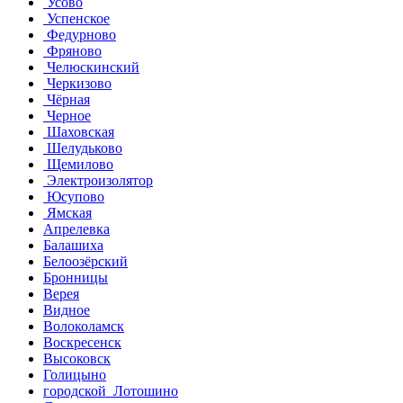
Усово
Успенское
Федурново
Фряново
Челюскинский
Черкизово
Чёрная
Черное
Шаховская
Шелудьково
Щемилово
Электроизолятор
Юсупово
Ямская
Апрелевка
Балашиха
Белоозёрский
Бронницы
Верея
Видное
Волоколамск
Воскресенск
Высоковск
Голицыно
городской Лотошино