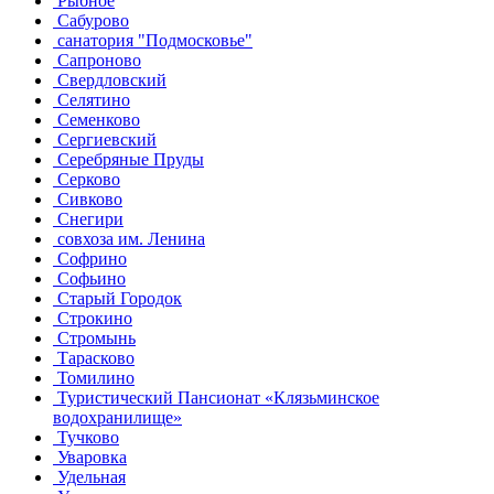
Рыбное
Сабурово
санатория "Подмосковье"
Сапроново
Свердловский
Селятино
Семенково
Сергиевский
Серебряные Пруды
Серково
Сивково
Снегири
совхоза им. Ленина
Софрино
Софьино
Старый Городок
Строкино
Стромынь
Тарасково
Томилино
Туристический Пансионат «Клязьминское
водохранилище»
Тучково
Уваровка
Удельная