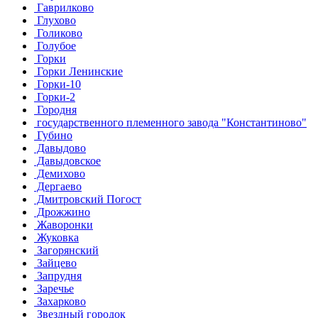
Гаврилково
Глухово
Голиково
Голубое
Горки
Горки Ленинские
Горки-10
Горки-2
Городня
государственного племенного завода "Константиново"
Губино
Давыдово
Давыдовское
Демихово
Дергаево
Дмитровский Погост
Дрожжино
Жаворонки
Жуковка
Загорянский
Зайцево
Запрудня
Заречье
Захарково
Звездный городок