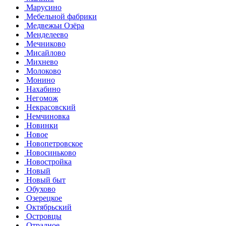
Марусино
Мебельной фабрики
Медвежьи Озёра
Менделеево
Мечниково
Мисайлово
Михнево
Молоково
Монино
Нахабино
Негомож
Некрасовский
Немчиновка
Новинки
Новое
Новопетровское
Новосиньково
Новостройка
Новый
Новый быт
Обухово
Озерецкое
Октябрьский
Островцы
Отрадное