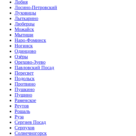
Лобня
Лосино-Петровский
Луховицы
Лыткарино
Люберцы
Можайск
Мытищи
Наро-Фоминск
Ногинск
Одинцово
Озёры
Орехово-Зуево
Павловский Посад
Пересвет
Подольск
Протвино
Пушкино
Пущино
Раменское
Реутов
Рошаль
Руза
Сергиев Посад
Серпухов
Солнечногорск