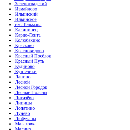
Зеленоградский
Измайлово
Ильинский
Ильинское
им. Тельмана
Калининец
Кардо-Лента
Колюбакино
Красково
Красновидово
Красный Посёлок
Красный Путь
Кудиново
Кузнечики
Лапино
Лесной
Лесной Городок
Лесные Поляны
Лигачёво
Липицы
Лопатино
Лунёво
Любучаны
Малаховка
Малино