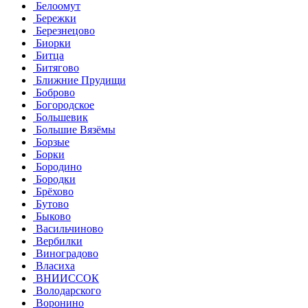
Белоомут
Бережки
Березнецово
Биорки
Битца
Битягово
Ближние Прудищи
Боброво
Богородское
Большевик
Большие Вязёмы
Борзые
Борки
Бородино
Бородки
Брёхово
Бутово
Быково
Васильчиново
Вербилки
Виноградово
Власиха
ВНИИССОК
Володарского
Воронино