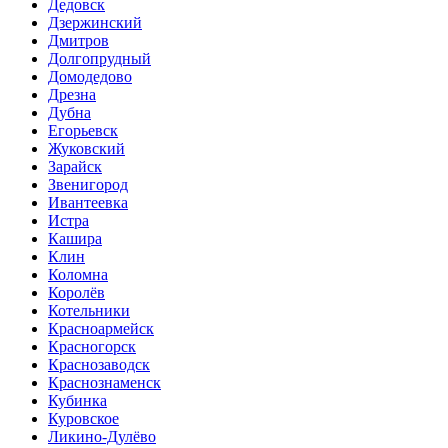
Дедовск
Дзержинский
Дмитров
Долгопрудный
Домодедово
Дрезна
Дубна
Егорьевск
Жуковский
Зарайск
Звенигород
Ивантеевка
Истра
Кашира
Клин
Коломна
Королёв
Котельники
Красноармейск
Красногорск
Краснозаводск
Краснознаменск
Кубинка
Куровское
Ликино-Дулёво