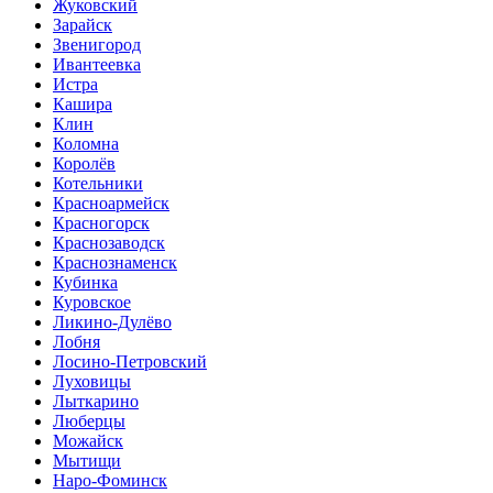
Жуковский
Зарайск
Звенигород
Ивантеевка
Истра
Кашира
Клин
Коломна
Королёв
Котельники
Красноармейск
Красногорск
Краснозаводск
Краснознаменск
Кубинка
Куровское
Ликино-Дулёво
Лобня
Лосино-Петровский
Луховицы
Лыткарино
Люберцы
Можайск
Мытищи
Наро-Фоминск