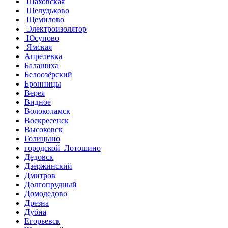
Шаховская
Шелудьково
Щемилово
Электроизолятор
Юсупово
Ямская
Апрелевка
Балашиха
Белоозёрский
Бронницы
Верея
Видное
Волоколамск
Воскресенск
Высоковск
Голицыно
городской Лотошино
Дедовск
Дзержинский
Дмитров
Долгопрудный
Домодедово
Дрезна
Дубна
Егорьевск