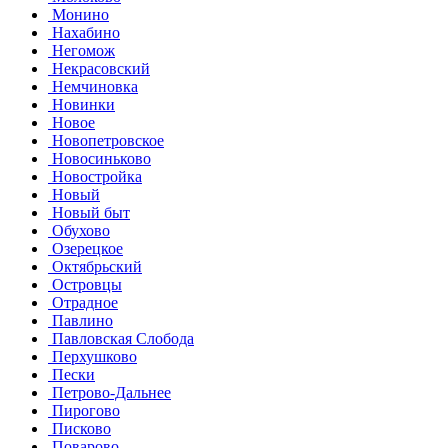
Монино
Нахабино
Негомож
Некрасовский
Немчиновка
Новинки
Новое
Новопетровское
Новосиньково
Новостройка
Новый
Новый быт
Обухово
Озерецкое
Октябрьский
Островцы
Отрадное
Павлино
Павловская Слобода
Перхушково
Пески
Петрово-Дальнее
Пирогово
Писково
Поварово