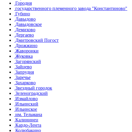
Городня
государственного племенного завода "Константиново"
Губино
Давыдово
Давыдовское
Демихово
Дергаево
Дмитровский Погост
Дрожжино
Жаворонки
Жуковка
Загорянский
Зайцево
Запрудня
Заречье
Захарково
Звездный городок
Зеленоградский
Измайлово
Ильинский
Ильинское
им. Тельмана
Калининец
Кардо-Лента
Колюбакино