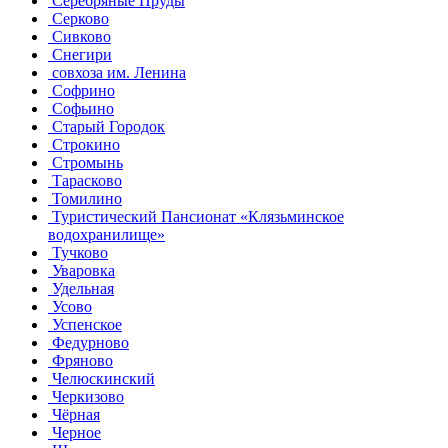
Серебряные Пруды
Серково
Сивково
Снегири
совхоза им. Ленина
Софрино
Софьино
Старый Городок
Строкино
Стромынь
Тарасково
Томилино
Туристический Пансионат «Клязьминское
водохранилище»
Тучково
Уваровка
Удельная
Усово
Успенское
Федурново
Фряново
Челюскинский
Черкизово
Чёрная
Черное