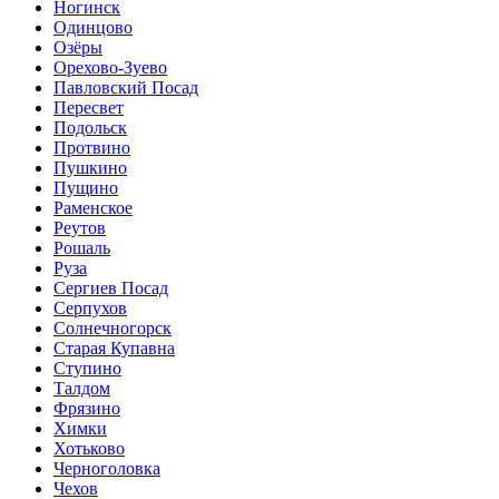
Ногинск
Одинцово
Озёры
Орехово-Зуево
Павловский Посад
Пересвет
Подольск
Протвино
Пушкино
Пущино
Раменское
Реутов
Рошаль
Руза
Сергиев Посад
Серпухов
Солнечногорск
Старая Купавна
Ступино
Талдом
Фрязино
Химки
Хотьково
Черноголовка
Чехов