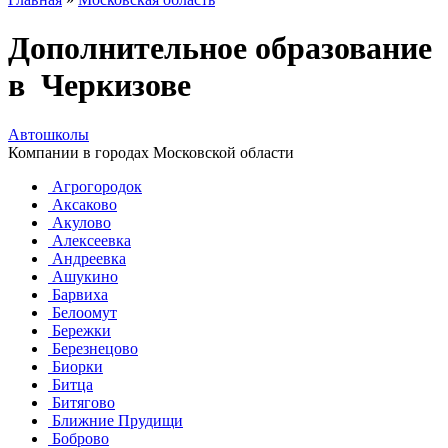
Дополнительное образование
в Черкизове
Автошколы
Компании в городах Московской области
Агрогородок
Аксаково
Акулово
Алексеевка
Андреевка
Ашукино
Барвиха
Белоомут
Бережки
Березнецово
Биорки
Битца
Битягово
Ближние Прудищи
Боброво