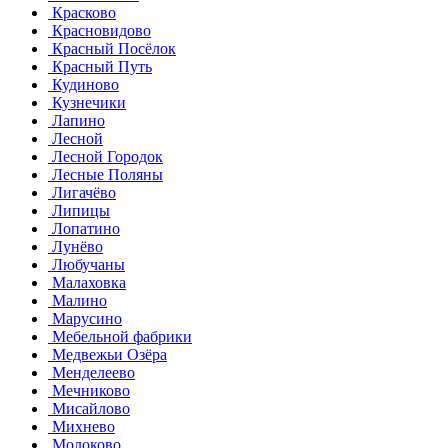
Красково
Красновидово
Красный Посёлок
Красный Путь
Кудиново
Кузнечики
Лапино
Лесной
Лесной Городок
Лесные Поляны
Лигачёво
Липицы
Лопатино
Лунёво
Любучаны
Малаховка
Малино
Марусино
Мебельной фабрики
Медвежьи Озёра
Менделеево
Мечниково
Мисайлово
Михнево
Молоково