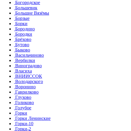
Богородское
Большевик
Большие Вязёмы
Борзые
Борки
Бородино
Бородки
Брёхово
Бутово
Быково
Васильчиново
Вербилки
Виноградово
Власиха
ВНИИССОК
Володарского
Воронино
Гаврилково
Глухово
Голиково
Голубое
Горки
Горки Ленинские
Горки-10
Горки-2