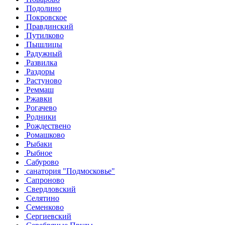
Подолино
Покровское
Правдинский
Путилково
Пышлицы
Радужный
Развилка
Раздоры
Растуново
Реммаш
Ржавки
Рогачево
Родники
Рождествено
Ромашково
Рыбаки
Рыбное
Сабурово
санатория "Подмосковье"
Сапроново
Свердловский
Селятино
Семенково
Сергиевский