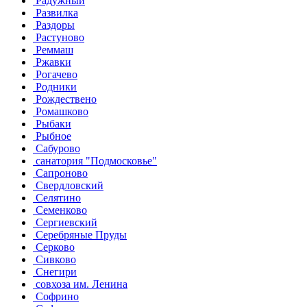
Радужный
Развилка
Раздоры
Растуново
Реммаш
Ржавки
Рогачево
Родники
Рождествено
Ромашково
Рыбаки
Рыбное
Сабурово
санатория "Подмосковье"
Сапроново
Свердловский
Селятино
Семенково
Сергиевский
Серебряные Пруды
Серково
Сивково
Снегири
совхоза им. Ленина
Софрино