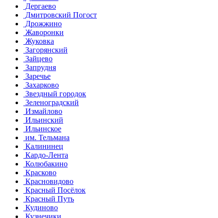
Дергаево
Дмитровский Погост
Дрожжино
Жаворонки
Жуковка
Загорянский
Зайцево
Запрудня
Заречье
Захарково
Звездный городок
Зеленоградский
Измайлово
Ильинский
Ильинское
им. Тельмана
Калининец
Кардо-Лента
Колюбакино
Красково
Красновидово
Красный Посёлок
Красный Путь
Кудиново
Кузнечики