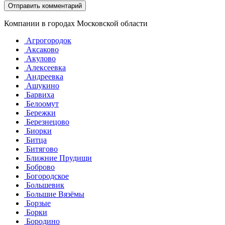
Компании в городах Московской области
Агрогородок
Аксаково
Акулово
Алексеевка
Андреевка
Ашукино
Барвиха
Белоомут
Бережки
Березнецово
Биорки
Битца
Битягово
Ближние Прудищи
Боброво
Богородское
Большевик
Большие Вязёмы
Борзые
Борки
Бородино