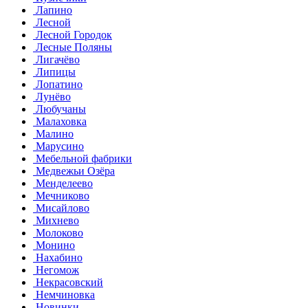
Лапино
Лесной
Лесной Городок
Лесные Поляны
Лигачёво
Липицы
Лопатино
Лунёво
Любучаны
Малаховка
Малино
Марусино
Мебельной фабрики
Медвежьи Озёра
Менделеево
Мечниково
Мисайлово
Михнево
Молоково
Монино
Нахабино
Негомож
Некрасовский
Немчиновка
Новинки