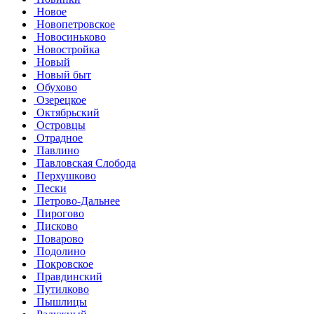
Новое
Новопетровское
Новосиньково
Новостройка
Новый
Новый быт
Обухово
Озерецкое
Октябрьский
Островцы
Отрадное
Павлино
Павловская Слобода
Перхушково
Пески
Петрово-Дальнее
Пирогово
Писково
Поварово
Подолино
Покровское
Правдинский
Путилково
Пышлицы