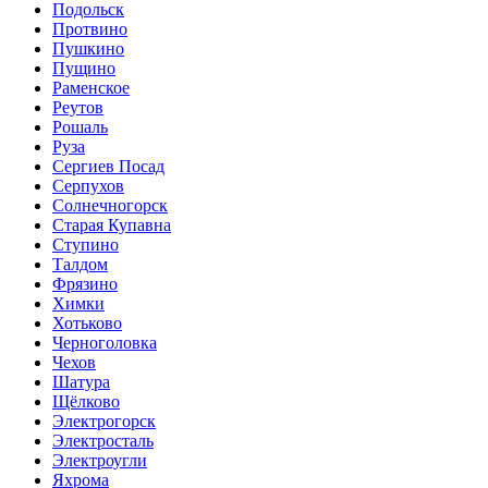
Подольск
Протвино
Пушкино
Пущино
Раменское
Реутов
Рошаль
Руза
Сергиев Посад
Серпухов
Солнечногорск
Старая Купавна
Ступино
Талдом
Фрязино
Химки
Хотьково
Черноголовка
Чехов
Шатура
Щёлково
Электрогорск
Электросталь
Электроугли
Яхрома