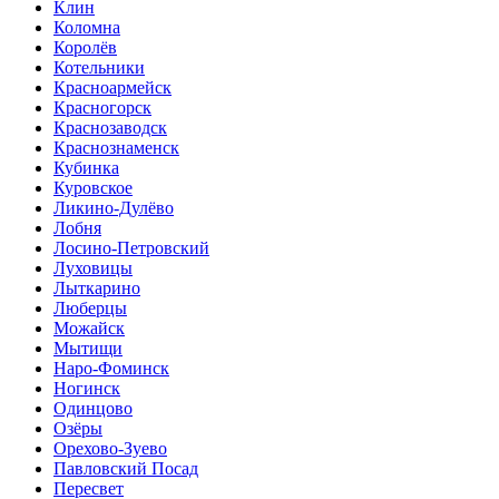
Клин
Коломна
Королёв
Котельники
Красноармейск
Красногорск
Краснозаводск
Краснознаменск
Кубинка
Куровское
Ликино-Дулёво
Лобня
Лосино-Петровский
Луховицы
Лыткарино
Люберцы
Можайск
Мытищи
Наро-Фоминск
Ногинск
Одинцово
Озёры
Орехово-Зуево
Павловский Посад
Пересвет