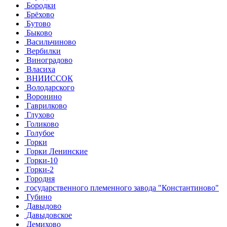
Бородки
Брёхово
Бутово
Быково
Васильчиново
Вербилки
Виноградово
Власиха
ВНИИССОК
Володарского
Воронино
Гаврилково
Глухово
Голиково
Голубое
Горки
Горки Ленинские
Горки-10
Горки-2
Городня
государственного племенного завода "Константиново"
Губино
Давыдово
Давыдовское
Демихово