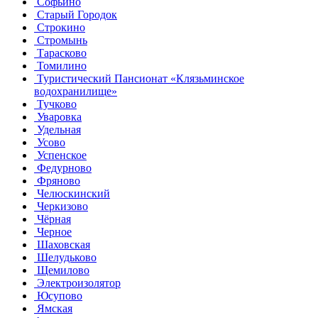
Софьино
Старый Городок
Строкино
Стромынь
Тарасково
Томилино
Туристический Пансионат «Клязьминское
водохранилище»
Тучково
Уваровка
Удельная
Усово
Успенское
Федурново
Фряново
Челюскинский
Черкизово
Чёрная
Черное
Шаховская
Шелудьково
Щемилово
Электроизолятор
Юсупово
Ямская