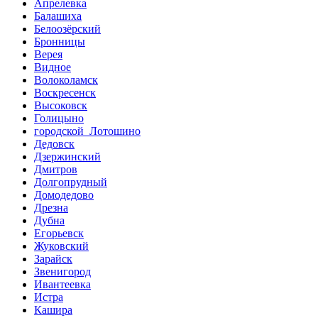
Апрелевка
Балашиха
Белоозёрский
Бронницы
Верея
Видное
Волоколамск
Воскресенск
Высоковск
Голицыно
городской Лотошино
Дедовск
Дзержинский
Дмитров
Долгопрудный
Домодедово
Дрезна
Дубна
Егорьевск
Жуковский
Зарайск
Звенигород
Ивантеевка
Истра
Кашира