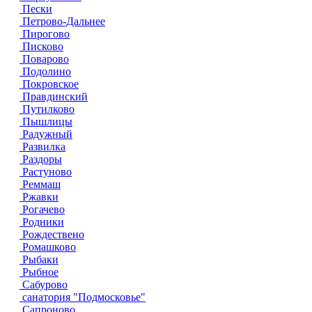
Пески
Петрово-Дальнее
Пирогово
Писково
Поварово
Подолино
Покровское
Правдинский
Путилково
Пышлицы
Радужный
Развилка
Раздоры
Растуново
Реммаш
Ржавки
Рогачево
Родники
Рождествено
Ромашково
Рыбаки
Рыбное
Сабурово
санатория "Подмосковье"
Сапроново