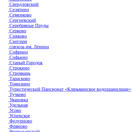
Свердловский
Селятино
Семенково
Сергиевский
Серебряные Пруды
Серково
Сивково
Снегири
совхоза им. Ленина
Софрино
Софьино
Старый Городок
Строкино
Стромынь
Тарасково
Томилино
Туристический Пансионат «Клязьминское водохранилище»
Тучково
Уваровка
Удельная
Усово
Успенское
Федурново
Фряново
Челюскинский