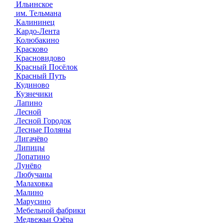
Ильинское
им. Тельмана
Калининец
Кардо-Лента
Колюбакино
Красково
Красновидово
Красный Посёлок
Красный Путь
Кудиново
Кузнечики
Лапино
Лесной
Лесной Городок
Лесные Поляны
Лигачёво
Липицы
Лопатино
Лунёво
Любучаны
Малаховка
Малино
Марусино
Мебельной фабрики
Медвежьи Озёра