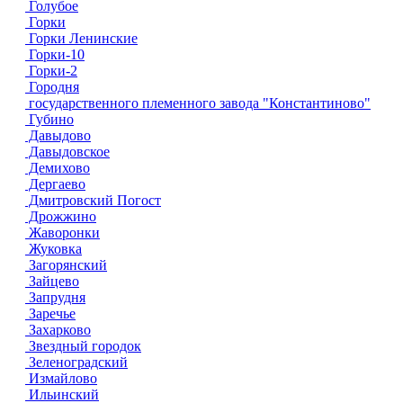
Голубое
Горки
Горки Ленинские
Горки-10
Горки-2
Городня
государственного племенного завода "Константиново"
Губино
Давыдово
Давыдовское
Демихово
Дергаево
Дмитровский Погост
Дрожжино
Жаворонки
Жуковка
Загорянский
Зайцево
Запрудня
Заречье
Захарково
Звездный городок
Зеленоградский
Измайлово
Ильинский