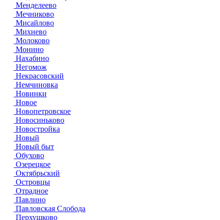
Менделеево
Мечниково
Мисайлово
Михнево
Молоково
Монино
Нахабино
Негомож
Некрасовский
Немчиновка
Новинки
Новое
Новопетровское
Новосиньково
Новостройка
Новый
Новый быт
Обухово
Озерецкое
Октябрьский
Островцы
Отрадное
Павлино
Павловская Слобода
Перхушково