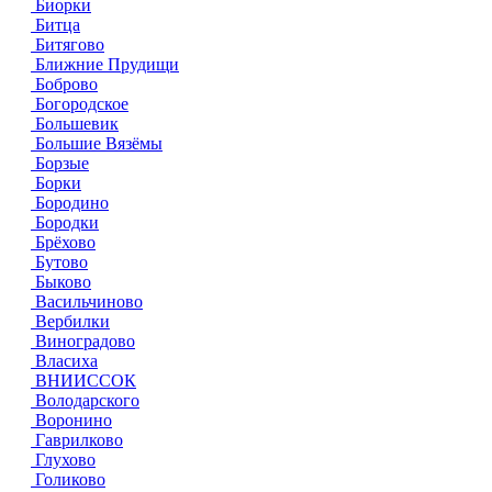
Биорки
Битца
Битягово
Ближние Прудищи
Боброво
Богородское
Большевик
Большие Вязёмы
Борзые
Борки
Бородино
Бородки
Брёхово
Бутово
Быково
Васильчиново
Вербилки
Виноградово
Власиха
ВНИИССОК
Володарского
Воронино
Гаврилково
Глухово
Голиково