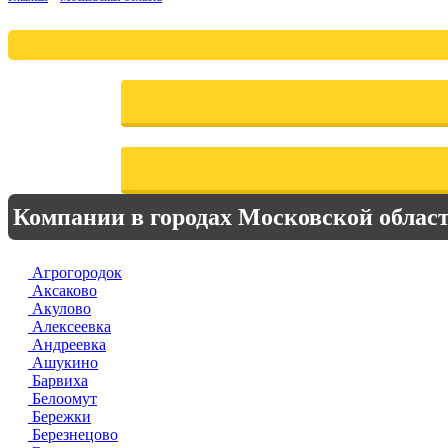
Компании в городах Московской облас
Агрогородок
Аксаково
Акулово
Алексеевка
Андреевка
Ашукино
Барвиха
Белоомут
Бережки
Березнецово