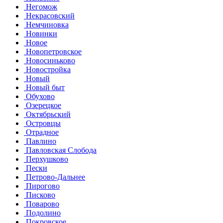
Негомож
Некрасовский
Немчиновка
Новинки
Новое
Новопетровское
Новосиньково
Новостройка
Новый
Новый быт
Обухово
Озерецкое
Октябрьский
Островцы
Отрадное
Павлино
Павловская Слобода
Перхушково
Пески
Петрово-Дальнее
Пирогово
Писково
Поварово
Подолино
Покровское