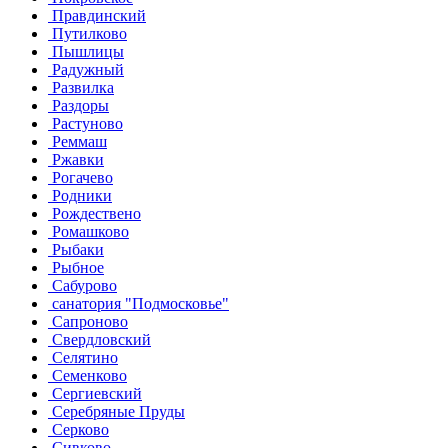
Правдинский
Путилково
Пышлицы
Радужный
Развилка
Раздоры
Растуново
Реммаш
Ржавки
Рогачево
Родники
Рождествено
Ромашково
Рыбаки
Рыбное
Сабурово
санатория "Подмосковье"
Сапроново
Свердловский
Селятино
Семенково
Сергиевский
Серебряные Пруды
Серково
Сивково