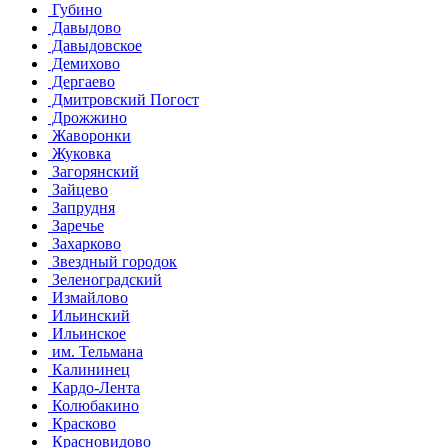
Губино
Давыдово
Давыдовское
Демихово
Дергаево
Дмитровский Погост
Дрожжино
Жаворонки
Жуковка
Загорянский
Зайцево
Запрудня
Заречье
Захарково
Звездный городок
Зеленоградский
Измайлово
Ильинский
Ильинское
им. Тельмана
Калининец
Кардо-Лента
Колюбакино
Красково
Красновидово