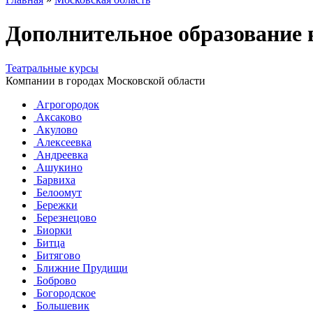
Дополнительное образование
Театральные курсы
Компании в городах Московской области
Агрогородок
Аксаково
Акулово
Алексеевка
Андреевка
Ашукино
Барвиха
Белоомут
Бережки
Березнецово
Биорки
Битца
Битягово
Ближние Прудищи
Боброво
Богородское
Большевик