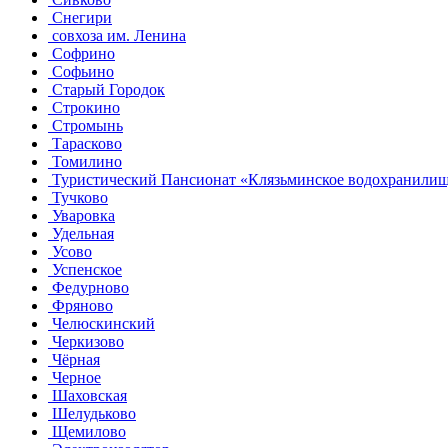
Снегири
совхоза им. Ленина
Софрино
Софьино
Старый Городок
Строкино
Стромынь
Тарасково
Томилино
Туристический Пансионат «Клязьминское водохранили
Тучково
Уваровка
Удельная
Усово
Успенское
Федурново
Фряново
Челюскинский
Черкизово
Чёрная
Черное
Шаховская
Шелудьково
Щемилово