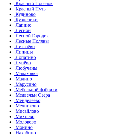
Красный Посёлок
Красный Путь
Кудиново
Кузнечики
Лапино
Лесной
Лесной Городок
Лесные Поляны
Лигачёво
Липицы
Лопатино
Лунёво
Любучаны
Малаховка
Малино
Марусино
Мебельной фабрики
Медвежьи Озёра
Менделеево
Мечниково
Мисайлово
Михнево
Молоково
Монино
Нахабино