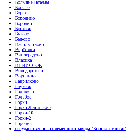
Большие Вязёмы
Борзые
Борки
Бородино
Бородки
Брёхово
Бутово
Быково
Васильчиново
Вербилки
Виноградово
Власиха
ВНИИССОК
Володарского
Воронино
Гаврилково
Глухово
Голиково
Голубое
Горки
Горки Ленинские
Горки-10
Горки-2
Городня
государственного племенного завода "Константиново"