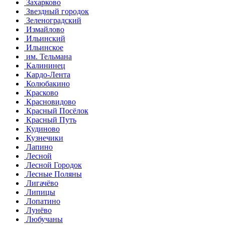
Захарково
Звездный городок
Зеленоградский
Измайлово
Ильинский
Ильинское
им. Тельмана
Калининец
Кардо-Лента
Колюбакино
Красково
Красновидово
Красный Посёлок
Красный Путь
Кудиново
Кузнечики
Лапино
Лесной
Лесной Городок
Лесные Поляны
Лигачёво
Липицы
Лопатино
Лунёво
Любучаны