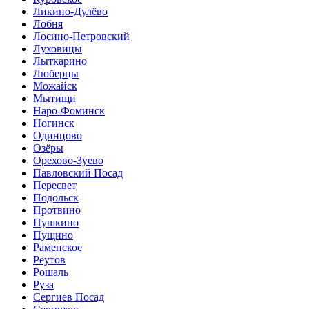
Ликино-Дулёво
Лобня
Лосино-Петровский
Луховицы
Лыткарино
Люберцы
Можайск
Мытищи
Наро-Фоминск
Ногинск
Одинцово
Озёры
Орехово-Зуево
Павловский Посад
Пересвет
Подольск
Протвино
Пушкино
Пущино
Раменское
Реутов
Рошаль
Руза
Сергиев Посад