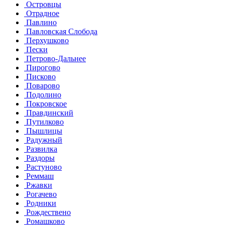
Островцы
Отрадное
Павлино
Павловская Слобода
Перхушково
Пески
Петрово-Дальнее
Пирогово
Писково
Поварово
Подолино
Покровское
Правдинский
Путилково
Пышлицы
Радужный
Развилка
Раздоры
Растуново
Реммаш
Ржавки
Рогачево
Родники
Рождествено
Ромашково