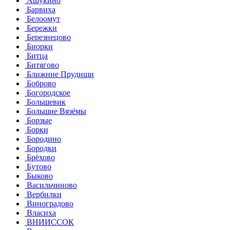
Ашукино
Барвиха
Белоомут
Бережки
Березнецово
Биорки
Битца
Битягово
Ближние Прудищи
Боброво
Богородское
Большевик
Большие Вязёмы
Борзые
Борки
Бородино
Бородки
Брёхово
Бутово
Быково
Васильчиново
Вербилки
Виноградово
Власиха
ВНИИССОК