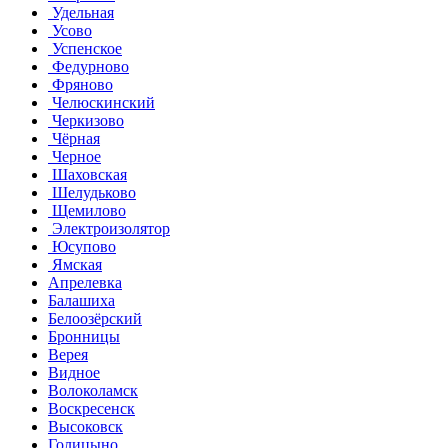
Удельная
Усово
Успенское
Федурново
Фряново
Челюскинский
Черкизово
Чёрная
Черное
Шаховская
Шелудьково
Щемилово
Электроизолятор
Юсупово
Ямская
Апрелевка
Балашиха
Белоозёрский
Бронницы
Верея
Видное
Волоколамск
Воскресенск
Высоковск
Голицыно