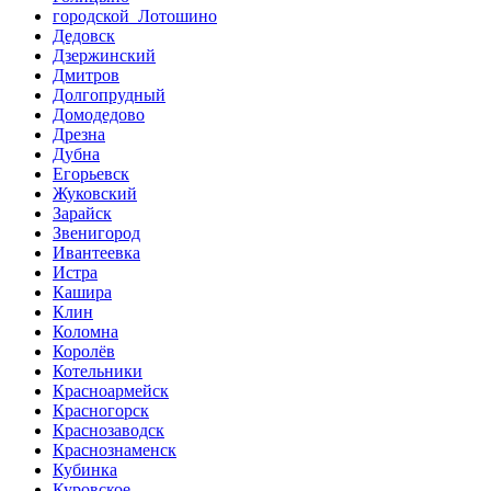
городской Лотошино
Дедовск
Дзержинский
Дмитров
Долгопрудный
Домодедово
Дрезна
Дубна
Егорьевск
Жуковский
Зарайск
Звенигород
Ивантеевка
Истра
Кашира
Клин
Коломна
Королёв
Котельники
Красноармейск
Красногорск
Краснозаводск
Краснознаменск
Кубинка
Куровское