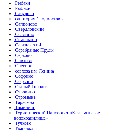
Рыбаки
Рыбное
Сабурово
санатория "Подмосковье"
Сапроново
Свердловский
Селятино
Семенково
Сергиевский
Серебряные Пруды
Серково
Сивково
Снегири
совхоза им. Ленина
Софрино
Софьино
Старый Городок
Строкино
Стромынь
Тарасково
Томилино
Туристический Пансионат «Клязьминское
водохранилище»
Тучково
Уваровка