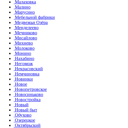
Малаховка
Малино
Марусино
Мебельной фабрики
Медвежьи Озёра
Менделеево
Мечниково
Мисайлово
Михнево
Молоково
Монино
Нахабино
Негомож
Некрасовский
Немчиновка
Новинки
Новое
Новопетровское
Новосиньково
Новостройка
Новый
Новый быт
Обухово
Озерецкое
Октябрьский