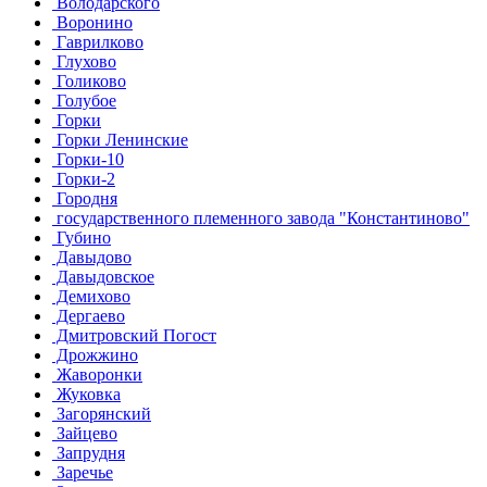
Володарского
Воронино
Гаврилково
Глухово
Голиково
Голубое
Горки
Горки Ленинские
Горки-10
Горки-2
Городня
государственного племенного завода "Константиново"
Губино
Давыдово
Давыдовское
Демихово
Дергаево
Дмитровский Погост
Дрожжино
Жаворонки
Жуковка
Загорянский
Зайцево
Запрудня
Заречье