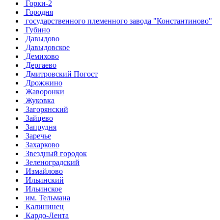
Горки-2
Городня
государственного племенного завода "Константиново"
Губино
Давыдово
Давыдовское
Демихово
Дергаево
Дмитровский Погост
Дрожжино
Жаворонки
Жуковка
Загорянский
Зайцево
Запрудня
Заречье
Захарково
Звездный городок
Зеленоградский
Измайлово
Ильинский
Ильинское
им. Тельмана
Калининец
Кардо-Лента