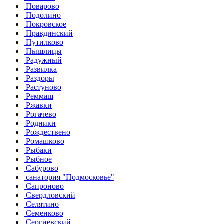
Поварово
Подолино
Покровское
Правдинский
Путилково
Пышлицы
Радужный
Развилка
Раздоры
Растуново
Реммаш
Ржавки
Рогачево
Родники
Рождествено
Ромашково
Рыбаки
Рыбное
Сабурово
санатория "Подмосковье"
Сапроново
Свердловский
Селятино
Семенково
Сергиевский