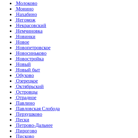
Молоково
Монино
Нахабино
Негомож
Некрасовский
Немчиновка
Новинки
Новое
Новопетровское
Новосиньково
Новостройка
Новый
Новый быт
Обухово
Озерецкое
Октябрьский
Островцы
Отрадное
Павлино
Павловская Слобода
Перхушково
Пески
Петрово-Дальнее
Пирогово
Писково