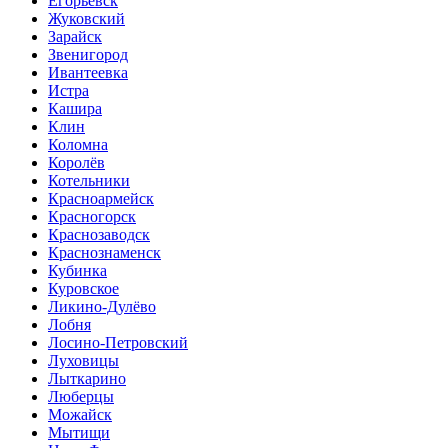
Егорьевск
Жуковский
Зарайск
Звенигород
Ивантеевка
Истра
Кашира
Клин
Коломна
Королёв
Котельники
Красноармейск
Красногорск
Краснозаводск
Краснознаменск
Кубинка
Куровское
Ликино-Дулёво
Лобня
Лосино-Петровский
Луховицы
Лыткарино
Люберцы
Можайск
Мытищи