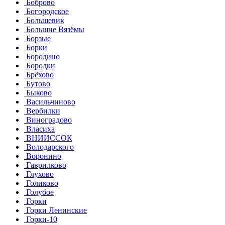
Боброво
Богородское
Большевик
Большие Вязёмы
Борзые
Борки
Бородино
Бородки
Брёхово
Бутово
Быково
Васильчиново
Вербилки
Виноградово
Власиха
ВНИИССОК
Володарского
Воронино
Гаврилково
Глухово
Голиково
Голубое
Горки
Горки Ленинские
Горки-10