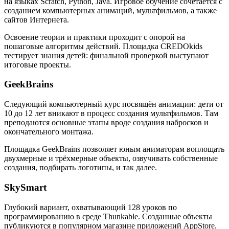
на языках Scratch, Python, Java. Игровое обучение сочетается с
созданием компьютерных анимаций, мультфильмов, а также
сайтов Интернета.
Освоение теории и практики проходит с опорой на
пошаговые алгоритмы действий. Площадка CREDOkids
тестирует знания детей: финальной проверкой выступают
итоговые проекты.
GeekBrains
Следующий компьютерный курс посвящён анимации: дети от
10 до 12 лет вникают в процесс создания мультфильмов. Там
преподаются основные этапы вроде создания набросков и
окончательного монтажа.
Площадка GeekBrains позволяет юным аниматорам воплощать
двухмерные и трёхмерные объекты, озвучивать собственные
создания, подбирать логотипы, и так далее.
SkySmart
Глубокий вариант, охватывающий 128 уроков по
программированию в среде Thunkable. Созданные объекты
публикуются в популярном магазине приложений AppStore.