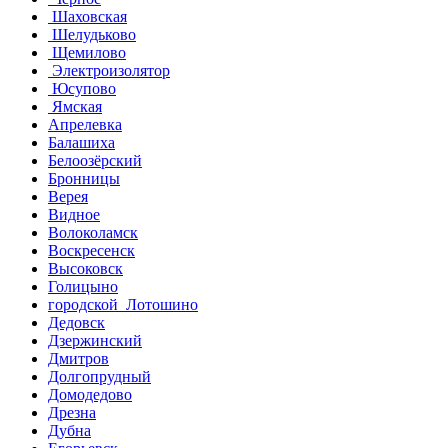
Шаховская
Шелудьково
Щемилово
Электроизолятор
Юсупово
Ямская
Апрелевка
Балашиха
Белоозёрский
Бронницы
Верея
Видное
Волоколамск
Воскресенск
Высоковск
Голицыно
городской Лотошино
Дедовск
Дзержинский
Дмитров
Долгопрудный
Домодедово
Дрезна
Дубна