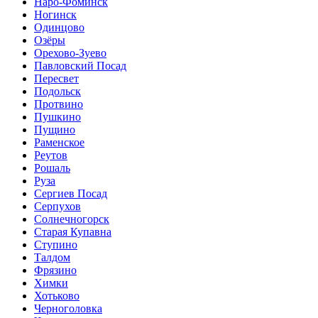
Наро-Фоминск
Ногинск
Одинцово
Озёры
Орехово-Зуево
Павловский Посад
Пересвет
Подольск
Протвино
Пушкино
Пущино
Раменское
Реутов
Рошаль
Руза
Сергиев Посад
Серпухов
Солнечногорск
Старая Купавна
Ступино
Талдом
Фрязино
Химки
Хотьково
Черноголовка