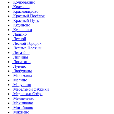
Колюбакино
Красково
Красновидово
Красный Посёлок
Красный Путь
Кудиново
Кузнечики
Лапино
Лесной
Лесной Городок
Лесные Поляны
Лигачёво
Липицы
Лопатино
Лунёво
Любучаны
Малаховка
Малино
Марусино
Мебельной фабрики
Медвежьи Озёра
Менделеево
Мечниково
Мисайлово
Михнево