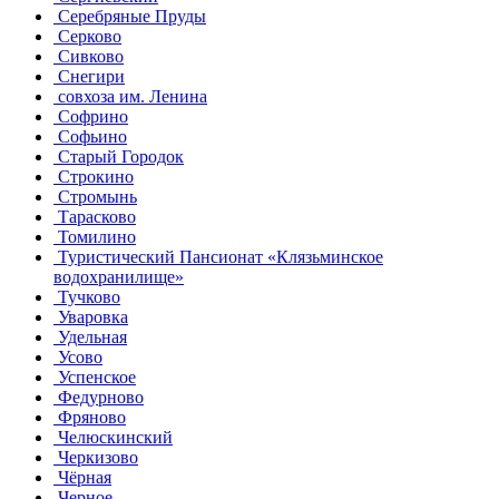
Серебряные Пруды
Серково
Сивково
Снегири
совхоза им. Ленина
Софрино
Софьино
Старый Городок
Строкино
Стромынь
Тарасково
Томилино
Туристический Пансионат «Клязьминское
водохранилище»
Тучково
Уваровка
Удельная
Усово
Успенское
Федурново
Фряново
Челюскинский
Черкизово
Чёрная
Черное