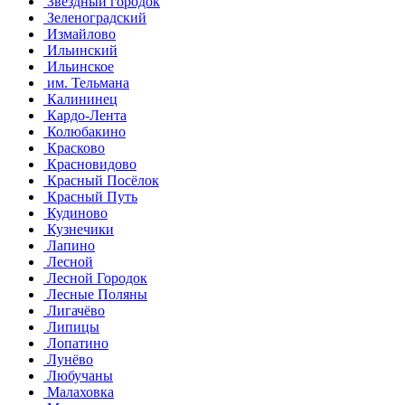
Звездный городок
Зеленоградский
Измайлово
Ильинский
Ильинское
им. Тельмана
Калининец
Кардо-Лента
Колюбакино
Красково
Красновидово
Красный Посёлок
Красный Путь
Кудиново
Кузнечики
Лапино
Лесной
Лесной Городок
Лесные Поляны
Лигачёво
Липицы
Лопатино
Лунёво
Любучаны
Малаховка