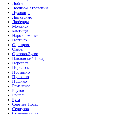
Лобня
Лосино-Петровский
Луховицы
Лыткарино
Люберцы
Можайск
Мытищи
Наро-Фоминск
Ногинск
Одинцово
Озёры
Орехово-Зуево
Павловский Посад
Пересвет
Подольск
Протвино
Пушкино
Пущино
Раменское
Реутов
Рошаль
Руза
Сергиев Посад
Серпухов
Солнечногорск