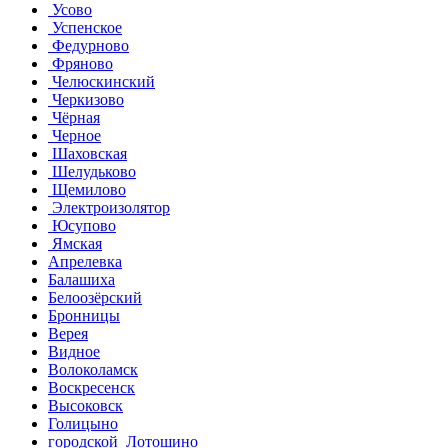
Усово
Успенское
Федурново
Фряново
Челюскинский
Черкизово
Чёрная
Черное
Шаховская
Шелудьково
Щемилово
Электроизолятор
Юсупово
Ямская
Апрелевка
Балашиха
Белоозёрский
Бронницы
Верея
Видное
Волоколамск
Воскресенск
Высоковск
Голицыно
городской Лотошино