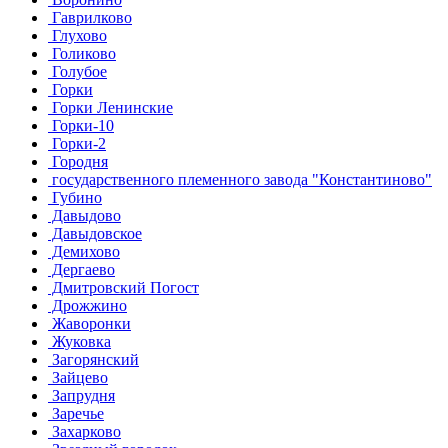
Гаврилково
Глухово
Голиково
Голубое
Горки
Горки Ленинские
Горки-10
Горки-2
Городня
государственного племенного завода "Константиново"
Губино
Давыдово
Давыдовское
Демихово
Дергаево
Дмитровский Погост
Дрожжино
Жаворонки
Жуковка
Загорянский
Зайцево
Запрудня
Заречье
Захарково