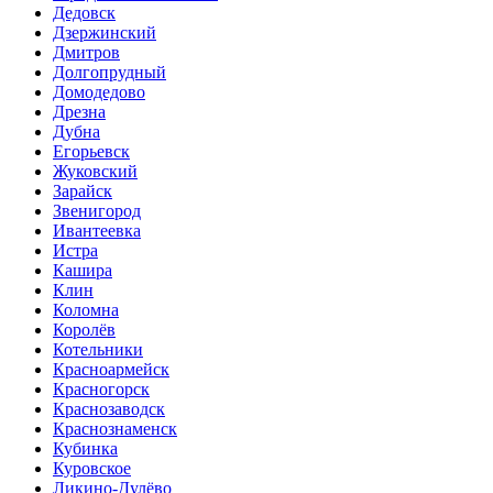
Дедовск
Дзержинский
Дмитров
Долгопрудный
Домодедово
Дрезна
Дубна
Егорьевск
Жуковский
Зарайск
Звенигород
Ивантеевка
Истра
Кашира
Клин
Коломна
Королёв
Котельники
Красноармейск
Красногорск
Краснозаводск
Краснознаменск
Кубинка
Куровское
Ликино-Дулёво