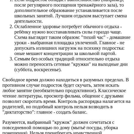
после регулярного посещения тренажёрного зала), то
дополнительное образование устанавливается после
школьных занятий. Лучшим отдыхом выступает смена
деятельности.
Ослабленное здоровье потребует обычного отдыха -
ребёнку нужно восстанавливать силы гораздо чаще.
Схема выглядит таким образом: "тихий час" - домашние
уроки - выбранная площадка увлечений. Главное - не
допускать излишних нагрузок на психику подростка:
оные мешают концентрации за школьной партой.
Семьям без особых традиций относительно отдыха
можно переносить сетевые "кружки" на выходные дни
(суббота, воскресенье).
Свободное время должно находиться в разумных пределах. В
противном случае подросток будет скучать, затем искать
любое занятие (необязательно продуктивное). Классическое
чтение литературы, просмотр фильма, общение с друзьями
позволит скоротать время. Контроль распорядка налагается на
родителей, но подобный контроль нельзя возводить в
"диктаторство": главное - создать баланс.
Разумеется, выбранный "кружок" должен сочетаться с
повседневной помощью по дому (мытьё посуды, уборка
помещения). Нельзя пренебрегать нравственной