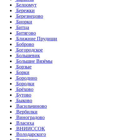
Белоомут
Бережки
Березнецово
Биорки
Битца
Битягово
Ближние Прудищи
Боброво
Богородское
Большевик
Большие Вязёмы
Борзые
Борки
Бородино
Бородки
Брёхово
Бутово
Быково
Васильчиново
Вербилки
Виноградово
Власиха
ВНИИССОК
Володарского
Воронино