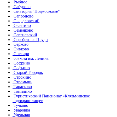
Рыбное
Сабурово
санатория "Подмосковье"
Сапроново
Свердловский
Селятино
Семенково
Сергиевский
Серебряные Пруды
Серково
Сивково
Снегири
совхоза им. Ленина
Софрино
Софьино
Старый Городок
Строкино
Стромынь
Тарасково
Томилино
Туристический Пансионат «Клязьминское
водохранилище»
Тучково
Уваровка
Удельная