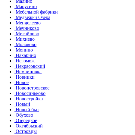
Малино
Марусино
Мебельной фабрики
Медвежьи Озёра
Менделеево
Мечниково
Мисайлово
Михнево
Молоково
Монино
Нахабино
Негомож
Некрасовский
Немчиновка
Новинки
Новое
Новопетровское
Новосиньково
Новостройка
Новый
Новый быт
Обухово
Озерецкое
Октябрьский
Островцы