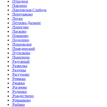
Отрадное
Павлино
Павловская Слобода
Перхушково
Пески
Петрово-Дальнее
Пирогово
Писково
Поварово
Подолино
Покровское
Правдинский
Путилково
Пышлицы
Радужный
Развилка
Раздоры
Растуново
Реммаш
Ржавки
Рогачево
Родники
Рождествено
Ромашково
Рыбаки