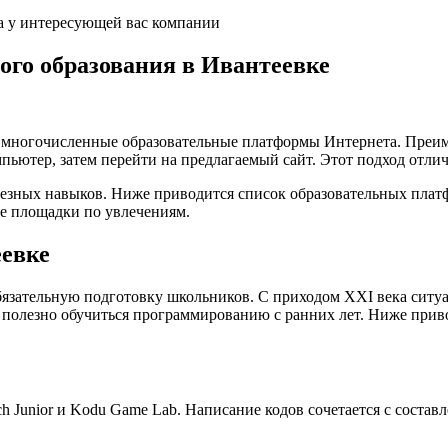
а у интересующей вас компании
кого образования в Ивантеевке
а многочисленные образовательные платформы Интернета. Преим
пьютер, затем перейти на предлагаемый сайт. Этот подход отли
лезных навыков. Ниже приводится список образовательных плат
е площадки по увлечениям.
евке
язательную подготовку школьников. С приходом XXI века ситуа
 полезно обучиться программированию с ранних лет. Ниже при
 Junior и Kodu Game Lab. Написание кодов сочетается с состав