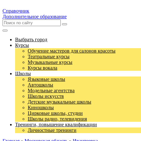
Справочник
Дополнительное образование
Выбрать город
Курсы
Обучение мастеров для салонов красоты
Театральные курсы
Музыкальные курсы
Курсы вокала
Школы
Языковые школы
Автошколы
Модельные агентства
Школы искусств
Детские музыкальные школы
Киношколы
Цирковые школы, студии
Школы радио, телевидения
Тренинги, повышение квалификации
Личностные тренинги
Главная
»
Московская область
»
Ивантеевка