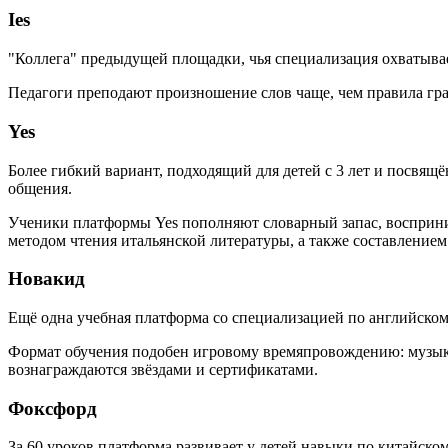
Ies
"Коллега" предыдущей площадки, чья специализация охватывает
Педагоги преподают произношение слов чаще, чем правила гр
Yes
Более гибкий вариант, подходящий для детей с 3 лет и посвя
общения.
Ученики платформы Yes пополняют словарный запас, восприни
методом чтения итальянской литературы, а также составлением
Новакид
Ещё одна учебная платформа со специализацией по английско
Формат обучения подобен игровому времяпровождению: музыка
вознаграждаются звёздами и сертификатами.
Фоксфорд
За 60 уроков платформа развивает у детей навыки по китайск