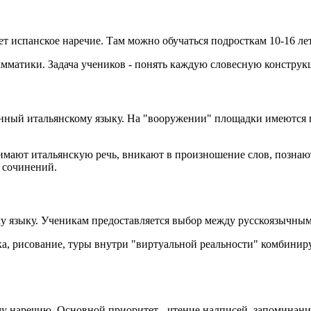
 испанское наречие. Там можно обучаться подросткам 10-16 лет
амматики. Задача учеников - понять каждую словесную констру
щённый итальянскому языку. На "вооружении" площадки имеются 
мают итальянскую речь, вникают в произношение слов, познают 
 сочинений.
му языку. Ученикам предоставляется выбор между русскоязычн
, рисование, туры внутри "виртуальной реальности" комбиниру
ому наречию. Основной приоритет - чтение надписей, запоминан