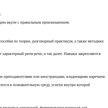
.
кцию вкупе с правильным произношением.
пособия по теории, разговорный практикум, а также методики
характерный ритм речи, и так далее. Навыки закрепляются
ыми преподавателями или иностранцами, владеющими наречием.
ются в познавательную среду, успехи внутри которой
ие языковых интонаций, формирование вопросов для