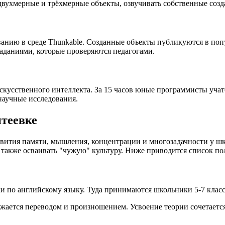
ухмерные и трёхмерные объекты, озвучивать собственные создан
анию в среде Thunkable. Созданные объекты публикуются в поп
даниями, которые проверяются педагогами.
скусственного интеллекта. За 15 часов юные программисты учат
научные исследования.
нтеевке
ития памяти, мышления, концентрации и многозадачности у шко
 а также осваивать "чужую" культуру. Ниже приводится список 
и по английскому языку. Туда принимаются школьники 5-7 класс
бжается переводом и произношением. Усвоение теории сочетаетс