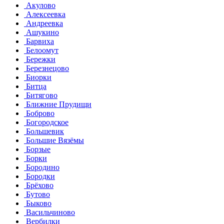
Акулово
Алексеевка
Андреевка
Ашукино
Барвиха
Белоомут
Бережки
Березнецово
Биорки
Битца
Битягово
Ближние Прудищи
Боброво
Богородское
Большевик
Большие Вязёмы
Борзые
Борки
Бородино
Бородки
Брёхово
Бутово
Быково
Васильчиново
Вербилки