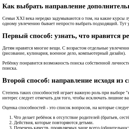
Как выбрать направление дополнительн
Семьи XXI века нередко задумываются о том, на какие курсы 
одному увлечению бывает непросто выбрать подходящий. Тут 
Первый способ: узнать, что нравится р
Детям нравятся многие вещи. С возрастом отдельные увлечен
(рисование, кулинария, военное дело, компьютерный дизайн).
Ребёнку понравится возможность поиска собственной личности 
поиска.
Второй способ: направление исходя из 
Степень таких способностей играет важную роль при выборе "
интерес следует отмечать для того, чтобы исключать лишние 
Оценка способностей - это список вопросов, на которые следу
Что делает ребёнок в отсутствие родителей (братьев, сест
Действия, которые повторяются детьми.
Перечень качеств, проявляемых чаще всего (общительност