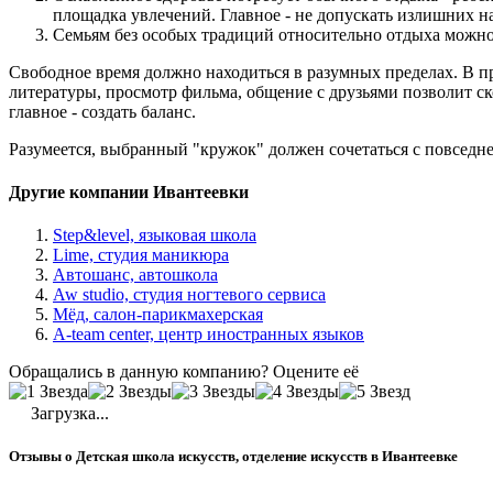
площадка увлечений. Главное - не допускать излишних н
Семьям без особых традиций относительно отдыха можно 
Свободное время должно находиться в разумных пределах. В пр
литературы, просмотр фильма, общение с друзьями позволит ско
главное - создать баланс.
Разумеется, выбранный "кружок" должен сочетаться с повседн
Другие компании Ивантеевки
Step&level, языковая школа
Lime, студия маникюра
Автошанс, автошкола
Aw studio, студия ногтевого сервиса
Мёд, салон-парикмахерская
A-team center, центр иностранных языков
Обращались в данную компанию? Оцените её
Загрузка...
Отзывы о Детская школа искусств, отделение искусств в Ивантеевке