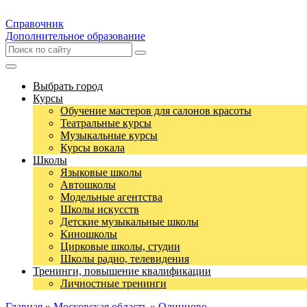
Справочник
Дополнительное образование
Выбрать город
Курсы
Обучение мастеров для салонов красоты
Театральные курсы
Музыкальные курсы
Курсы вокала
Школы
Языковые школы
Автошколы
Модельные агентства
Школы искусств
Детские музыкальные школы
Киношколы
Цирковые школы, студии
Школы радио, телевидения
Тренинги, повышение квалификации
Личностные тренинги
Главная
»
Московская область
»
Одинцово