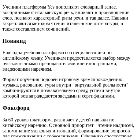
Ученики платформы Yes пополняют словарный запас,
воспринимают итальянскую речь, вникают в произношение
слов, познают характерный ритм речи, и так далее. Навыки
закрепляются методом чтения итальянской литературы, а
также составлением сочинений.
Новакид
Ещё одна учебная платформа со специализацией по
английскому языку. Ученикам предоставляется выбор между
русскоязычными преподавателями или иностранцами,
владеющими наречием.
Формат обучения подобен игровому времяпровождению:
музыка, рисование, туры внутри "виртуальной реальности"
комбинируются в познавательную среду, успехи внутри
которой вознаграждаются звёздами и сертификатами.
Фоксфорд
За 60 уроков платформа развивает у детей навыки по
китайскому наречию. Основной приоритет - чтение надписей,
запоминание языковых интонаций, формирование вопросов
для коммуникации с собеседниками. Обучению способствует