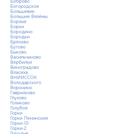
Боброво
Богородское
Большевик
Большие Вязёмы
Борзые
Борки
Бородино
Бородки
Брёхово
Бутово
Быково
Васильчиново
Вербилки
Виноградово
Власиха
ВНИИССОК
Володарского
Воронино
Гаврилково
Глухово
Голиково
Голубое
Горки
Горки Ленинские
Горки-10
Горки-2
Городня