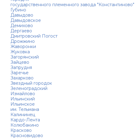
государственного племенного завода "Константиново"
Губино
Давыдово
Давыдовское
Демихово
Дергаево
Дмитровский Погост
Дрожжино
Жаворонки
Жуковка
Загорянский
Зайцево
Запрудня
Заречье
Захарково
Звездный городок
Зеленоградский
Измайлово
Ильинский
Ильинское
им. Тельмана
Калининец
Кардо-Лента
Колюбакино
Красково
Красновидово