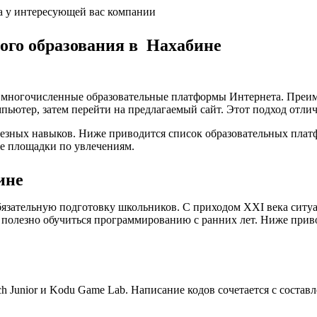
а у интересующей вас компании
кого образования в Нахабине
а многочисленные образовательные платформы Интернета. Преим
пьютер, затем перейти на предлагаемый сайт. Этот подход отли
лезных навыков. Ниже приводится список образовательных плат
е площадки по увлечениям.
ине
язательную подготовку школьников. С приходом XXI века ситуа
 полезно обучиться программированию с ранних лет. Ниже при
 Junior и Kodu Game Lab. Написание кодов сочетается с состав