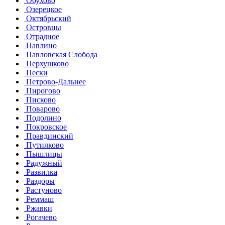
Обухово
Озерецкое
Октябрьский
Островцы
Отрадное
Павлино
Павловская Слобода
Перхушково
Пески
Петрово-Дальнее
Пирогово
Писково
Поварово
Подолино
Покровское
Правдинский
Путилково
Пышлицы
Радужный
Развилка
Раздоры
Растуново
Реммаш
Ржавки
Рогачево