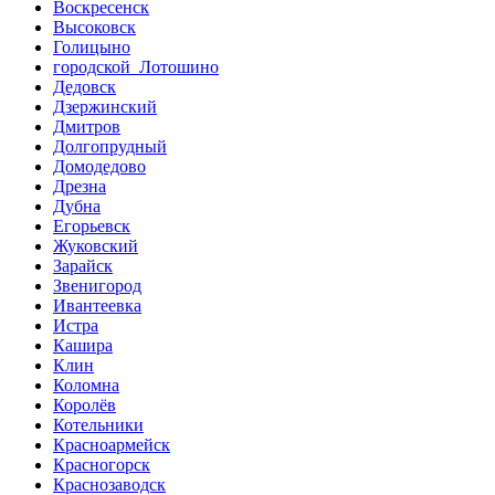
Воскресенск
Высоковск
Голицыно
городской Лотошино
Дедовск
Дзержинский
Дмитров
Долгопрудный
Домодедово
Дрезна
Дубна
Егорьевск
Жуковский
Зарайск
Звенигород
Ивантеевка
Истра
Кашира
Клин
Коломна
Королёв
Котельники
Красноармейск
Красногорск
Краснозаводск