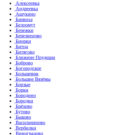
Алексеевка
Андреевка
Ашукино
Барвиха
Белоомут
Бережки
Березнецово
Биорки
Битца
Битягово
Ближние Прудищи
Боброво
Богородское
Большевик
Большие Вязёмы
Борзые
Борки
Бородино
Бородки
Брёхово
Бутово
Быково
Васильчиново
Вербилки
Виноградово