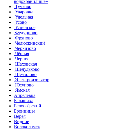
водохранилище»
Тучково
Уваровка
Удельная
Усово
Успенское
Федурново
Фряново
Челюскинский
Черкизово
Чёрная
Черное
Шаховская
Шелудьково
Щемилово
Электроизолятор
Юсупово
Ямская
Апрелевка
Балашиха
Белоозёрский
Бронницы
Верея
Видное
Волоколамск