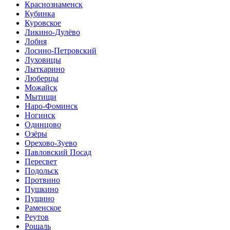
Краснознаменск
Кубинка
Куровское
Ликино-Дулёво
Лобня
Лосино-Петровский
Луховицы
Лыткарино
Люберцы
Можайск
Мытищи
Наро-Фоминск
Ногинск
Одинцово
Озёры
Орехово-Зуево
Павловский Посад
Пересвет
Подольск
Протвино
Пушкино
Пущино
Раменское
Реутов
Рошаль