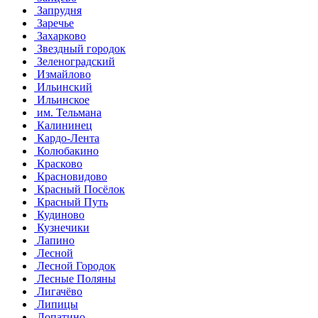
Запрудня
Заречье
Захарково
Звездный городок
Зеленоградский
Измайлово
Ильинский
Ильинское
им. Тельмана
Калининец
Кардо-Лента
Колюбакино
Красково
Красновидово
Красный Посёлок
Красный Путь
Кудиново
Кузнечики
Лапино
Лесной
Лесной Городок
Лесные Поляны
Лигачёво
Липицы
Лопатино