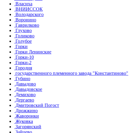
Власиха
ВНИИССОК
Володарского
Воронино
Гаврилково
Глухово
Голиково
Голубое
Горки
Горки Ленинские
Горки-10
Горки-2
Городня
государственного племенного завода "Константиново"
Губино
Давыдово
Давыдовское
Демихово
Дергаево
Дмитровский Погост
Дрожжино
Жаворонки
Жуковка
Загорянский
Зайцево