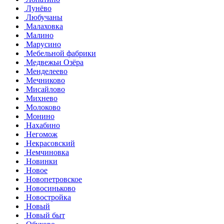
Лунёво
Любучаны
Малаховка
Малино
Марусино
Мебельной фабрики
Медвежьи Озёра
Менделеево
Мечниково
Мисайлово
Михнево
Молоково
Монино
Нахабино
Негомож
Некрасовский
Немчиновка
Новинки
Новое
Новопетровское
Новосиньково
Новостройка
Новый
Новый быт