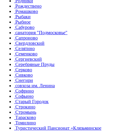
Родники
Рождествено
Ромашково
Рыбаки
Рыбное
Сабурово
санатория "Подмосковье"
Сапроново
Свердловский
Селятино
Семенково
Сергиевский
Серебряные Пруды
Серково
Сивково
Снегири
совхоза им. Ленина
Софрино
Софьино
Старый Городок
Строкино
Стромынь
Тарасково
Томилино
Туристический Пансионат «Клязьминское