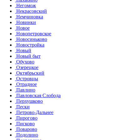
Негомож
Некрасовский
Немчиновка
Новинки
Новое
Новопетровское
Новосиньково
Новостройка
Новый
Новый быт
Обухово
Озерецкое
Октябрьский
Островцы
Отрадное
Павлино
Павловская Слобода
Перхушково
Пески
Петрово-Дальнее
Пирогово
Писково
Поварово
Подолино