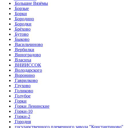
Большие Вязёмы
Борзые
Борки
Бородино
Бородки
Брёхово
Бутово
Быково
Васильчиново
Вербилки
Виноградово
Власиха
ВНИИССОК
Володарского
Воронино
Гаврилково
Глухово
Голиково
Голубое
Горки
Горки Ленинские
Горки-10
Горки-2
Городня
государственного племенного завода "Константиново"