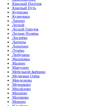
Красный Посёлок
Красный Путь
Кудиново
Кузнечики
Лапино
Лесной
Лесной Городок
Лесные Поляны
Лигачёво
Липицы
Лопатино
Лунёво
Любучаны
Малаховка
Малино
Марусино
Мебельной фабрики
Медвежьи Озёра
Менделеево
Мечниково
Мисайлово
Михнево
Молоково
Монино
Нахабино