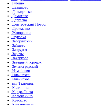
Губино
Давыдово
Давыдовское
Демихово
Дергаево
Дмитровский Погост
Дрожжино
Жаворонки
Жуковка
Загорянский
Зайцево
Запрудня
Заречье
Захарково
Звездный городок
Зеленоградский
Измайлово
Ильинский
Ильинское
им. Тельмана
Калининец
Кардо-Лента
Колюбакино
Красково
Красновидово