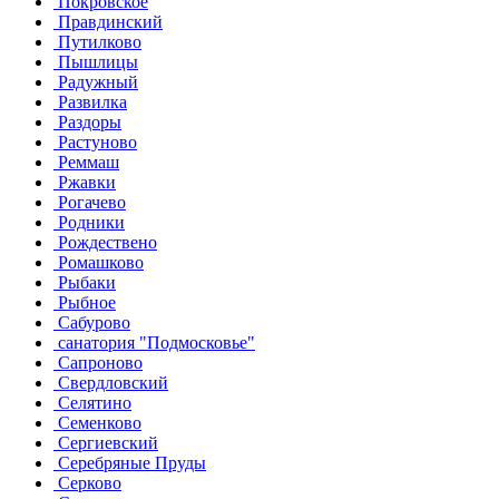
Покровское
Правдинский
Путилково
Пышлицы
Радужный
Развилка
Раздоры
Растуново
Реммаш
Ржавки
Рогачево
Родники
Рождествено
Ромашково
Рыбаки
Рыбное
Сабурово
санатория "Подмосковье"
Сапроново
Свердловский
Селятино
Семенково
Сергиевский
Серебряные Пруды
Серково