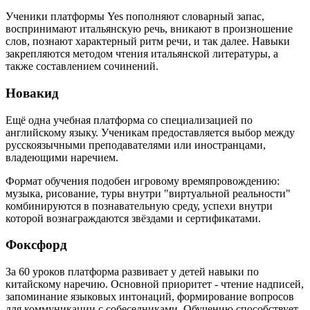
Ученики платформы Yes пополняют словарный запас,
воспринимают итальянскую речь, вникают в произношение
слов, познают характерный ритм речи, и так далее. Навыки
закрепляются методом чтения итальянской литературы, а
также составлением сочинений.
Новакид
Ещё одна учебная платформа со специализацией по
английскому языку. Ученикам предоставляется выбор между
русскоязычными преподавателями или иностранцами,
владеющими наречием.
Формат обучения подобен игровому времяпровождению:
музыка, рисование, туры внутри "виртуальной реальности"
комбинируются в познавательную среду, успехи внутри
которой вознаграждаются звёздами и сертификатами.
Фоксфорд
За 60 уроков платформа развивает у детей навыки по
китайскому наречию. Основной приоритет - чтение надписей,
запоминание языковых интонаций, формирование вопросов
для коммуникации с собеседниками. Обучению способствует