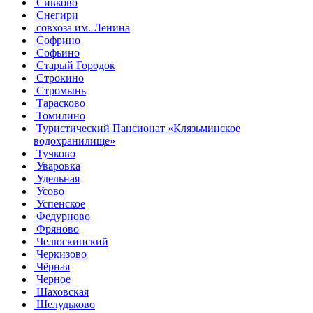
Сивково
Снегири
совхоза им. Ленина
Софрино
Софьино
Старый Городок
Строкино
Стромынь
Тарасково
Томилино
Туристический Пансионат «Клязьминское
водохранилище»
Тучково
Уваровка
Удельная
Усово
Успенское
Федурново
Фряново
Челюскинский
Черкизово
Чёрная
Черное
Шаховская
Шелудьково