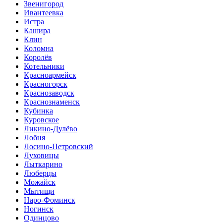
Звенигород
Ивантеевка
Истра
Кашира
Клин
Коломна
Королёв
Котельники
Красноармейск
Красногорск
Краснозаводск
Краснознаменск
Кубинка
Куровское
Ликино-Дулёво
Лобня
Лосино-Петровский
Луховицы
Лыткарино
Люберцы
Можайск
Мытищи
Наро-Фоминск
Ногинск
Одинцово