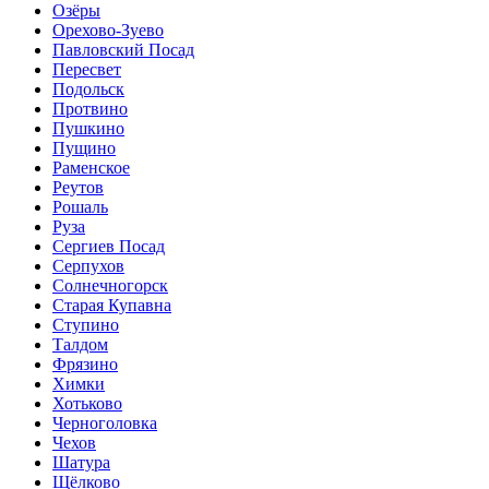
Озёры
Орехово-Зуево
Павловский Посад
Пересвет
Подольск
Протвино
Пушкино
Пущино
Раменское
Реутов
Рошаль
Руза
Сергиев Посад
Серпухов
Солнечногорск
Старая Купавна
Ступино
Талдом
Фрязино
Химки
Хотьково
Черноголовка
Чехов
Шатура
Щёлково