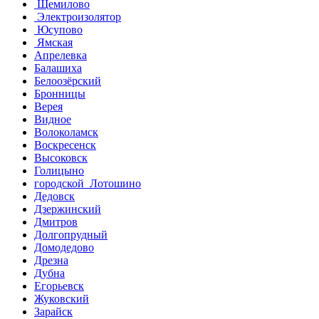
Щемилово
Электроизолятор
Юсупово
Ямская
Апрелевка
Балашиха
Белоозёрский
Бронницы
Верея
Видное
Волоколамск
Воскресенск
Высоковск
Голицыно
городской Лотошино
Дедовск
Дзержинский
Дмитров
Долгопрудный
Домодедово
Дрезна
Дубна
Егорьевск
Жуковский
Зарайск