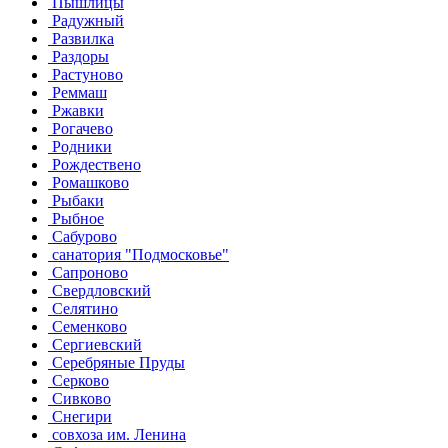
Пышлицы
Радужный
Развилка
Раздоры
Растуново
Реммаш
Ржавки
Рогачево
Родники
Рождествено
Ромашково
Рыбаки
Рыбное
Сабурово
санатория "Подмосковье"
Сапроново
Свердловский
Селятино
Семенково
Сергиевский
Серебряные Пруды
Серково
Сивково
Снегири
совхоза им. Ленина