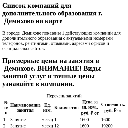
Список компаний для
дополнительного образования г.
Демихово на карте
В городе Демихове показаны 1 действующих компаний для
дополнительного образования с актуальными номерами
телефонов, рейтингами, отзывами, адресами офисов и
официальных сайтов:
Примерные цены на занятия в
Демихове. ВНИМАНИЕ! Виды
занятий услуг и точные цены
узнавайте в компании.
Перечень занятий
Цена за
№
Стоимость,
Наименование
Ед.
ед. изм.,
п/
Количество
занятия
изм.
руб. ₽ от
п
руб. ₽ от
1.
Занятие
месяц
1
1600
1600
2.
Занятие
месяц
12
1600
19200