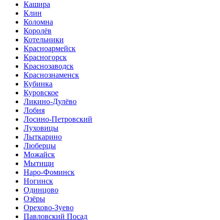
Кашира
Клин
Коломна
Королёв
Котельники
Красноармейск
Красногорск
Краснозаводск
Краснознаменск
Кубинка
Куровское
Ликино-Дулёво
Лобня
Лосино-Петровский
Луховицы
Лыткарино
Люберцы
Можайск
Мытищи
Наро-Фоминск
Ногинск
Одинцово
Озёры
Орехово-Зуево
Павловский Посад