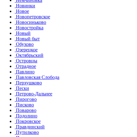
Немчиновка
Новинки
Новое
Новопетровское
Новосиньково
Новостройка
Новый
Новый быт
Обухово
Озерецкое
Октябрьский
Островцы
Отрадное
Павлино
Павловская Слобода
Перхушково
Пески
Петрово-Дальнее
Пирогово
Писково
Поварово
Подолино
Покровское
Правдинский
Путилково