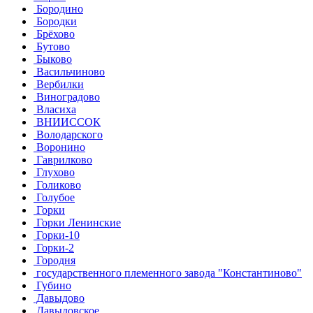
Бородино
Бородки
Брёхово
Бутово
Быково
Васильчиново
Вербилки
Виноградово
Власиха
ВНИИССОК
Володарского
Воронино
Гаврилково
Глухово
Голиково
Голубое
Горки
Горки Ленинские
Горки-10
Горки-2
Городня
государственного племенного завода "Константиново"
Губино
Давыдово
Давыдовское