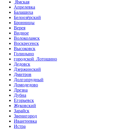
Ямская
Апрелевка
Балашиха
Белоозёрский
Бронницы
Верея
Видное
Волоколамск
Воскресенск
Высоковск
Голицыно
городской Лотошино
Дедовск
Дзержинский
Дмитров
Долгопрудный
Домодедово
Дрезна
Дубна
Егорьевск
Жуковский
Зарайск
Звенигород
Ивантеевка
Истра