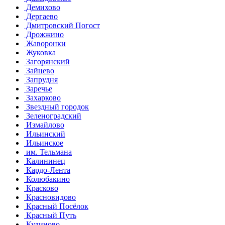
Демихово
Дергаево
Дмитровский Погост
Дрожжино
Жаворонки
Жуковка
Загорянский
Зайцево
Запрудня
Заречье
Захарково
Звездный городок
Зеленоградский
Измайлово
Ильинский
Ильинское
им. Тельмана
Калининец
Кардо-Лента
Колюбакино
Красково
Красновидово
Красный Посёлок
Красный Путь
Кудиново