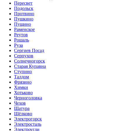
Пересвет
Подольск
Протвино
Пушкино
Пущино
Раменское
Реутов
Рошаль
Руза
Сергиев Посад
Серпухов
Солнечногорск
Старая Купавна
Ступино
Талдом
Фрязино
Химки
Хотьково
Черноголовка
Чехов
Шатура
Щёлково
Электрогорск
Электросталь
Электроугли