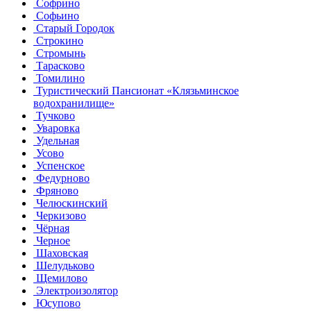
Софрино
Софьино
Старый Городок
Строкино
Стромынь
Тарасково
Томилино
Туристический Пансионат «Клязьминское
водохранилище»
Тучково
Уваровка
Удельная
Усово
Успенское
Федурново
Фряново
Челюскинский
Черкизово
Чёрная
Черное
Шаховская
Шелудьково
Щемилово
Электроизолятор
Юсупово