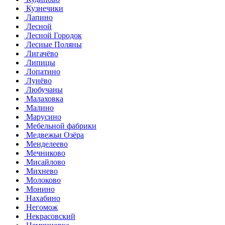
Кузнечики
Лапино
Лесной
Лесной Городок
Лесные Поляны
Лигачёво
Липицы
Лопатино
Лунёво
Любучаны
Малаховка
Малино
Марусино
Мебельной фабрики
Медвежьи Озёра
Менделеево
Мечниково
Мисайлово
Михнево
Молоково
Монино
Нахабино
Негомож
Некрасовский