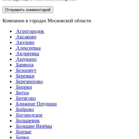
Компании в городах Московской области
Агрогородок
Аксаково
Акулово
Алексеевка
Андреевка
Ашукино
Барвиха
Белоомут
Бережки
Березнецово
Биорки
Битца
Битягово
Ближние Прудищи
Боброво
Богородское
Большевик
Большие Вязёмы
Борзые
Борки