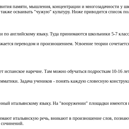
ития памяти, мышления, концентрации и многозадачности у шко
 а также осваивать "чужую" культуру. Ниже приводится список 
и по английскому языку. Туда принимаются школьники 5-7 класс
бжается переводом и произношением. Усвоение теории сочетаетс
 испанское наречие. Там можно обучаться подросткам 10-16 лет
амматики. Задача учеников - понять каждую словесную констру
щённый итальянскому языку. На "вооружении" площадки имеются 
мают итальянскую речь, вникают в произношение слов, познают 
 сочинений.