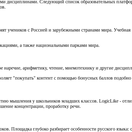
ыми дисциплинами. Следующий список образовательных платфор
ов.
мят учеников с Россией и зарубежными странами мира. Учебная 
локациями, а также национальными парками мира.
ое наречие, арифметику, чтение, мнемотехнику и другие дисцип
воляет "покупать" контент с помощью бонусных баллов подобно 
ию мышления у школьников младших классов. LogicLike - отли
чшение концентрации, проработку речи.
роков. Площадка глубоко разбирает особенности русского языка