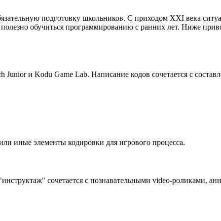
язательную подготовку школьников. С приходом XXI века ситуа
 полезно обучиться программированию с ранних лет. Ниже при
 Junior и Kodu Game Lab. Написание кодов сочетается с состав
е или иные элементы кодировки для игрового процесса.
инструктаж" сочетается с познавательными video-роликами, ан