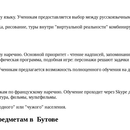
му языку. Ученикам предоставляется выбор между русскоязычн
, рисование, туры внутри "виртуальной реальности" комбиниру
ому наречию. Основной приоритет - чтение надписей, запоминан
фическая программа, подобная игре: персонажи решают задачки
Ученикам предлагается возможность полноценного обучения на д
окам по французскому наречию. Обучение проходит через Skype
тура, фильмы, мультфильмы.
одного" или "чужого" населения.
едметам в Бутове