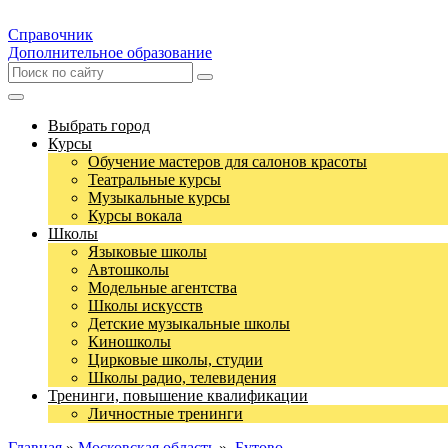
Справочник
Дополнительное образование
Выбрать город
Курсы
Обучение мастеров для салонов красоты
Театральные курсы
Музыкальные курсы
Курсы вокала
Школы
Языковые школы
Автошколы
Модельные агентства
Школы искусств
Детские музыкальные школы
Киношколы
Цирковые школы, студии
Школы радио, телевидения
Тренинги, повышение квалификации
Личностные тренинги
Главная
»
Московская область
»
Бутово