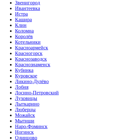
Звенигород
Ивантеевка
Истра
Кашира
Клин
Коломна
Королёв
Котельники
Красноармейск
Красногорск
Краснозаводск
Краснознаменск
Кубинка
Куровское
Ликино-Дулёво
Лобня
Лосино-Петровский
Луховицы
Лыткарино
Люберцы
Можайск
Мытищи
Наро-Фоминск
Ногинск
Одинцово