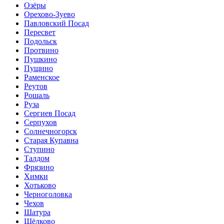
Озёры
Орехово-Зуево
Павловский Посад
Пересвет
Подольск
Протвино
Пушкино
Пущино
Раменское
Реутов
Рошаль
Руза
Сергиев Посад
Серпухов
Солнечногорск
Старая Купавна
Ступино
Талдом
Фрязино
Химки
Хотьково
Черноголовка
Чехов
Шатура
Щёлково