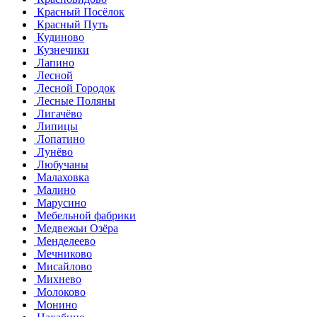
Красный Посёлок
Красный Путь
Кудиново
Кузнечики
Лапино
Лесной
Лесной Городок
Лесные Поляны
Лигачёво
Липицы
Лопатино
Лунёво
Любучаны
Малаховка
Малино
Марусино
Мебельной фабрики
Медвежьи Озёра
Менделеево
Мечниково
Мисайлово
Михнево
Молоково
Монино