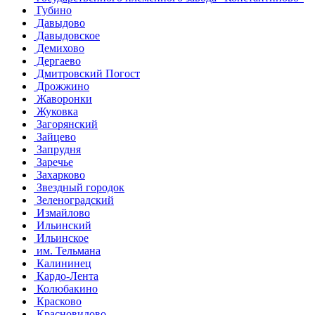
Губино
Давыдово
Давыдовское
Демихово
Дергаево
Дмитровский Погост
Дрожжино
Жаворонки
Жуковка
Загорянский
Зайцево
Запрудня
Заречье
Захарково
Звездный городок
Зеленоградский
Измайлово
Ильинский
Ильинское
им. Тельмана
Калининец
Кардо-Лента
Колюбакино
Красково
Красновидово