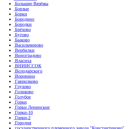
Большие Вязёмы
Борзые
Борки
Бородино
Бородки
Брёхово
Бутово
Быково
Васильчиново
Вербилки
Виноградово
Власиха
ВНИИССОК
Володарского
Воронино
Гаврилково
Глухово
Голиково
Голубое
Горки
Горки Ленинские
Горки-10
Горки-2
Городня
государственного племенного завода "Константиново"