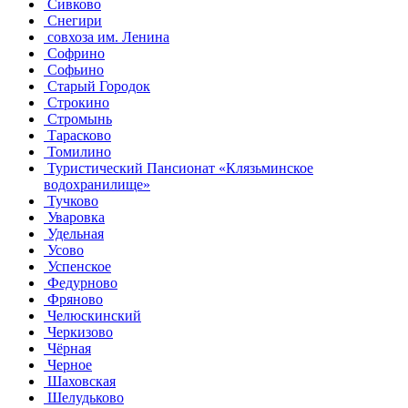
Сивково
Снегири
совхоза им. Ленина
Софрино
Софьино
Старый Городок
Строкино
Стромынь
Тарасково
Томилино
Туристический Пансионат «Клязьминское
водохранилище»
Тучково
Уваровка
Удельная
Усово
Успенское
Федурново
Фряново
Челюскинский
Черкизово
Чёрная
Черное
Шаховская
Шелудьково