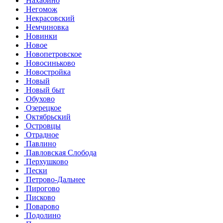
Нахабино
Негомож
Некрасовский
Немчиновка
Новинки
Новое
Новопетровское
Новосиньково
Новостройка
Новый
Новый быт
Обухово
Озерецкое
Октябрьский
Островцы
Отрадное
Павлино
Павловская Слобода
Перхушково
Пески
Петрово-Дальнее
Пирогово
Писково
Поварово
Подолино