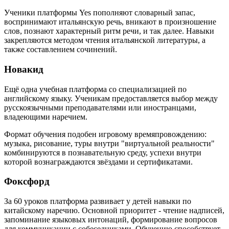
Ученики платформы Yes пополняют словарный запас,
воспринимают итальянскую речь, вникают в произношение
слов, познают характерный ритм речи, и так далее. Навыки
закрепляются методом чтения итальянской литературы, а
также составлением сочинений.
Новакид
Ещё одна учебная платформа со специализацией по
английскому языку. Ученикам предоставляется выбор между
русскоязычными преподавателями или иностранцами,
владеющими наречием.
Формат обучения подобен игровому времяпровождению:
музыка, рисование, туры внутри "виртуальной реальности"
комбинируются в познавательную среду, успехи внутри
которой вознаграждаются звёздами и сертификатами.
Фоксфорд
За 60 уроков платформа развивает у детей навыки по
китайскому наречию. Основной приоритет - чтение надписей,
запоминание языковых интонаций, формирование вопросов
для коммуникации с собеседниками. Обучению способствует