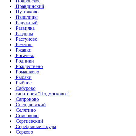
Покровское
Правдинский
Путилково
Пышлицы
Радужный
Развилка
Раздоры
Растуново
Реммаш
Ржавки
Рогачево
Родники
Рождествено
Ромашково
Рыбаки
Рыбное
Сабурово
санатория "Подмосковье"
Сапроново
Свердловский
Селятино
Семенково
Сергиевский
Серебряные Пруды
Серково