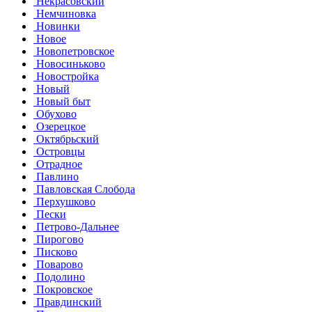
Некрасовский
Немчиновка
Новинки
Новое
Новопетровское
Новосиньково
Новостройка
Новый
Новый быт
Обухово
Озерецкое
Октябрьский
Островцы
Отрадное
Павлино
Павловская Слобода
Перхушково
Пески
Петрово-Дальнее
Пирогово
Писково
Поварово
Подолино
Покровское
Правдинский