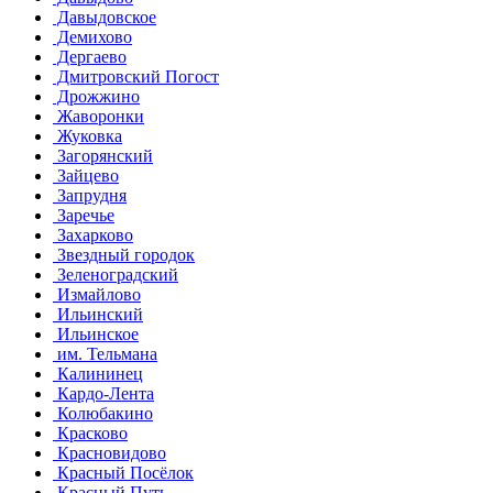
Давыдовское
Демихово
Дергаево
Дмитровский Погост
Дрожжино
Жаворонки
Жуковка
Загорянский
Зайцево
Запрудня
Заречье
Захарково
Звездный городок
Зеленоградский
Измайлово
Ильинский
Ильинское
им. Тельмана
Калининец
Кардо-Лента
Колюбакино
Красково
Красновидово
Красный Посёлок
Красный Путь