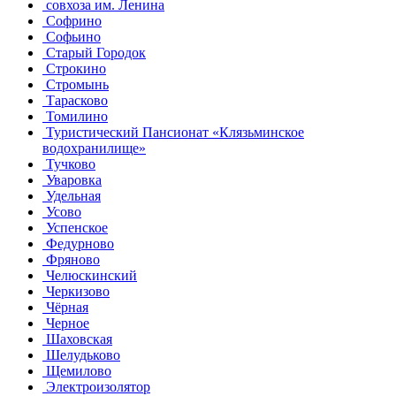
совхоза им. Ленина
Софрино
Софьино
Старый Городок
Строкино
Стромынь
Тарасково
Томилино
Туристический Пансионат «Клязьминское
водохранилище»
Тучково
Уваровка
Удельная
Усово
Успенское
Федурново
Фряново
Челюскинский
Черкизово
Чёрная
Черное
Шаховская
Шелудьково
Щемилово
Электроизолятор