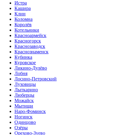
Истра
Кашира
Клин
Коломна
Королёв
Котельники
Красноармейск
Красногорск
Краснозаводск
Краснознаменск
Кубинка
Куровское
Ликино-Дулёво
Лобня
Лосино-Петровский
Луховицы
Лыткарино
Люберцы
Можайск
Мытищи
Наро-Фоминск
Ногинск
Одинцово
Озёры
Орехово-Зуево