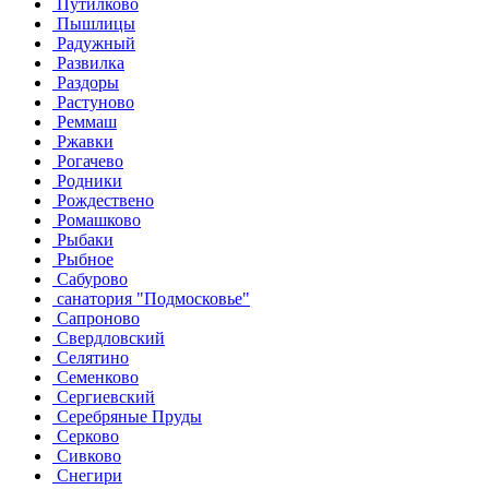
Путилково
Пышлицы
Радужный
Развилка
Раздоры
Растуново
Реммаш
Ржавки
Рогачево
Родники
Рождествено
Ромашково
Рыбаки
Рыбное
Сабурово
санатория "Подмосковье"
Сапроново
Свердловский
Селятино
Семенково
Сергиевский
Серебряные Пруды
Серково
Сивково
Снегири