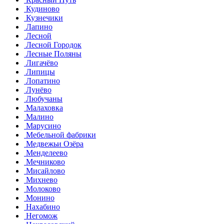
Кудиново
Кузнечики
Лапино
Лесной
Лесной Городок
Лесные Поляны
Лигачёво
Липицы
Лопатино
Лунёво
Любучаны
Малаховка
Малино
Марусино
Мебельной фабрики
Медвежьи Озёра
Менделеево
Мечниково
Мисайлово
Михнево
Молоково
Монино
Нахабино
Негомож