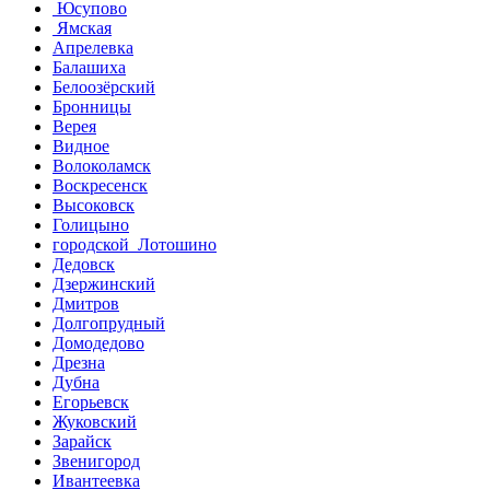
Юсупово
Ямская
Апрелевка
Балашиха
Белоозёрский
Бронницы
Верея
Видное
Волоколамск
Воскресенск
Высоковск
Голицыно
городской Лотошино
Дедовск
Дзержинский
Дмитров
Долгопрудный
Домодедово
Дрезна
Дубна
Егорьевск
Жуковский
Зарайск
Звенигород
Ивантеевка