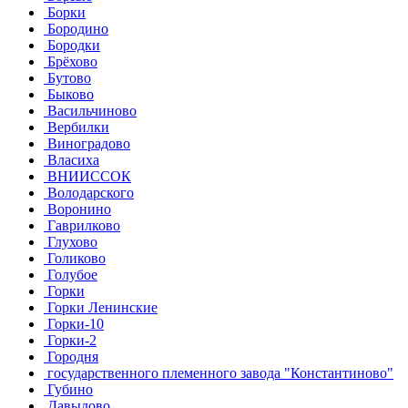
Борки
Бородино
Бородки
Брёхово
Бутово
Быково
Васильчиново
Вербилки
Виноградово
Власиха
ВНИИССОК
Володарского
Воронино
Гаврилково
Глухово
Голиково
Голубое
Горки
Горки Ленинские
Горки-10
Горки-2
Городня
государственного племенного завода "Константиново"
Губино
Давыдово