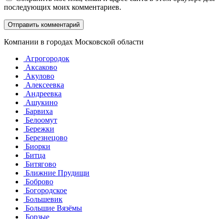
последующих моих комментариев.
Компании в городах Московской области
Агрогородок
Аксаково
Акулово
Алексеевка
Андреевка
Ашукино
Барвиха
Белоомут
Бережки
Березнецово
Биорки
Битца
Битягово
Ближние Прудищи
Боброво
Богородское
Большевик
Большие Вязёмы
Борзые