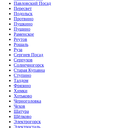
Павловский Посад
Пересвет
Подольск
Протвино
Пушкино
Пущино
Раменское
Реутов
Рошаль
Руза
Сергиев Посад
Серпухов
Солнечногорск
Старая Купавна
Ступино
Талдом
Фрязино
Химки
Хотьково
Черноголовка
Чехов
Шатура
Щёлково
Электрогорск
Электросталь