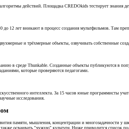
 алгоритмы действий. Площадка CREDOkids тестирует знания де
до 12 лет вникают в процесс создания мультфильмов. Там преп
ухмерные и трёхмерные объекты, озвучивать собственные создан
анию в среде Thunkable. Созданные объекты публикуются в поп
даниями, которые проверяются педагогами.
скусственного интеллекта. За 15 часов юные программисты учат
научные исследования.
ном
ития памяти, мышления, концентрации и многозадачности у шко
 а также осваивать "чужую" культуру. Ниже приводится список 