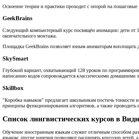
Освоение теории и практики проходит с опорой на пошаговые
GeekBrains
Следующий компьютерный курс посвящён анимации: дети от 10 
окончательного монтажа.
Площадка GeekBrains позволяет юным аниматорам воплощать дв
SkySmart
Глубокий вариант, охватывающий 128 уроков по программиров
написанию кодов сопровождается классическими домашними за
Skillbox
"Коробка навыков" предлагает школьникам постичь тонкости и
принципы функционирования алгоритмов, а также проводить 
Список лингвистических курсов в Вид
Обучение иностранным языкам служит отличным способом разв
языком: другие наречия позволяют расширять кругозор детей,