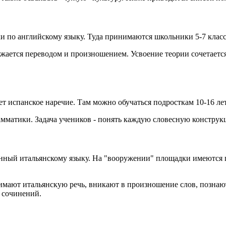
и по английскому языку. Туда принимаются школьники 5-7 класс
бжается переводом и произношением. Усвоение теории сочетаетс
 испанское наречие. Там можно обучаться подросткам 10-16 лет
амматики. Задача учеников - понять каждую словесную констру
щённый итальянскому языку. На "вооружении" площадки имеются 
мают итальянскую речь, вникают в произношение слов, познают 
 сочинений.