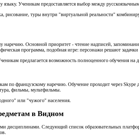
му языку. Ученикам предоставляется выбор между русскоязычн
, рисование, туры внутри "виртуальной реальности" комбиниру
ому наречию. Основной приоритет - чтение надписей, запоминан
фическая программа, подобная игре: персонажи решают задачки
Ученикам предлагается возможность полноценного обучения на д
окам по французскому наречию. Обучение проходит через Skype
тура, фильмы, мультфильмы.
одного" или "чужого" населения.
едметам в Видном
ыми дисциплинами. Следующий список образовательных платфор
ов.