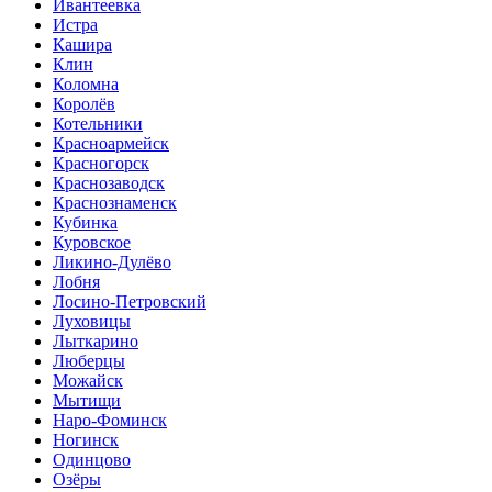
Ивантеевка
Истра
Кашира
Клин
Коломна
Королёв
Котельники
Красноармейск
Красногорск
Краснозаводск
Краснознаменск
Кубинка
Куровское
Ликино-Дулёво
Лобня
Лосино-Петровский
Луховицы
Лыткарино
Люберцы
Можайск
Мытищи
Наро-Фоминск
Ногинск
Одинцово
Озёры