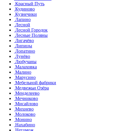
Красный Путь
Кудиново
Кузнечики
Лапино
Лесной
Лесной Городок
Лесные Поляны
Лигачёво
Липицы
Лопатино
Лунёво
Любучаны
Малаховка
Малино
Марусино
Мебельной фабрики
Медвежьи Озёра
Менделеево
Мечниково
Мисайлово
Михнево
Молоково
Монино
Нахабино
Негомож