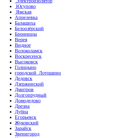
Электроизолятор
Юсупово
Ямская
Апрелевка
Балашиха
Белоозёрский
Бронницы
Верея
Видное
Волоколамск
Воскресенск
Высоковск
Голицыно
городской Лотошино
Дедовск
Дзержинский
Дмитров
Долгопрудный
Домодедово
Дрезна
Дубна
Егорьевск
Жуковский
Зарайск
Звенигород