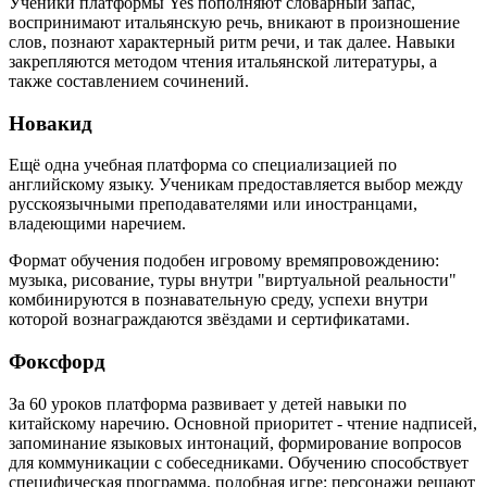
Ученики платформы Yes пополняют словарный запас,
воспринимают итальянскую речь, вникают в произношение
слов, познают характерный ритм речи, и так далее. Навыки
закрепляются методом чтения итальянской литературы, а
также составлением сочинений.
Новакид
Ещё одна учебная платформа со специализацией по
английскому языку. Ученикам предоставляется выбор между
русскоязычными преподавателями или иностранцами,
владеющими наречием.
Формат обучения подобен игровому времяпровождению:
музыка, рисование, туры внутри "виртуальной реальности"
комбинируются в познавательную среду, успехи внутри
которой вознаграждаются звёздами и сертификатами.
Фоксфорд
За 60 уроков платформа развивает у детей навыки по
китайскому наречию. Основной приоритет - чтение надписей,
запоминание языковых интонаций, формирование вопросов
для коммуникации с собеседниками. Обучению способствует
специфическая программа, подобная игре: персонажи решают