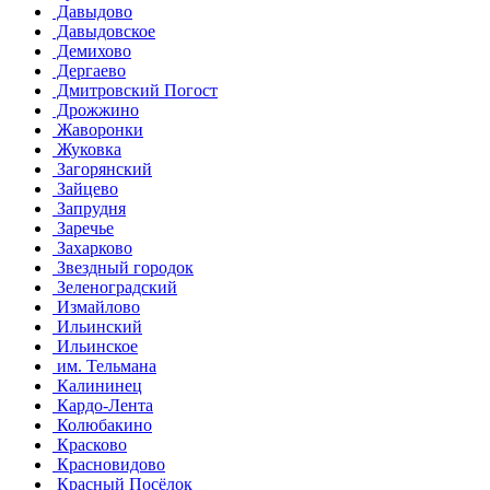
Давыдово
Давыдовское
Демихово
Дергаево
Дмитровский Погост
Дрожжино
Жаворонки
Жуковка
Загорянский
Зайцево
Запрудня
Заречье
Захарково
Звездный городок
Зеленоградский
Измайлово
Ильинский
Ильинское
им. Тельмана
Калининец
Кардо-Лента
Колюбакино
Красково
Красновидово
Красный Посёлок