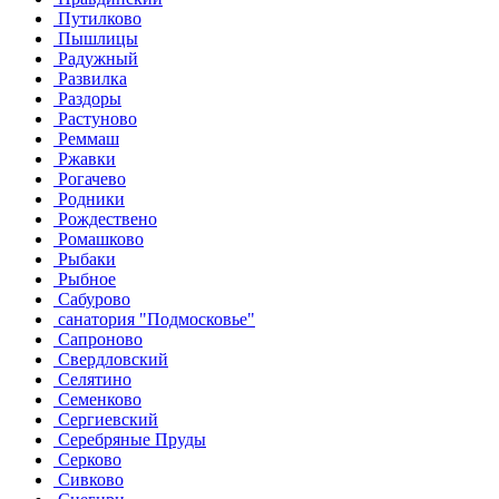
Путилково
Пышлицы
Радужный
Развилка
Раздоры
Растуново
Реммаш
Ржавки
Рогачево
Родники
Рождествено
Ромашково
Рыбаки
Рыбное
Сабурово
санатория "Подмосковье"
Сапроново
Свердловский
Селятино
Семенково
Сергиевский
Серебряные Пруды
Серково
Сивково