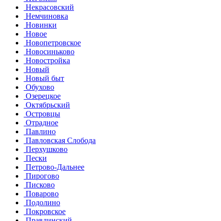
Некрасовский
Немчиновка
Новинки
Новое
Новопетровское
Новосиньково
Новостройка
Новый
Новый быт
Обухово
Озерецкое
Октябрьский
Островцы
Отрадное
Павлино
Павловская Слобода
Перхушково
Пески
Петрово-Дальнее
Пирогово
Писково
Поварово
Подолино
Покровское
Правдинский