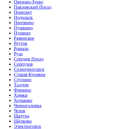
Орехово-Зуево
Павловский Посад
Пересвет
Подольск
Протвино
Пушкино
Пущино
Раменское
Реутов
Рошаль
Руза
Сергиев Посад
Серпухов
Солнечногорск
Старая Купавна
Ступино
Талдом
Фрязино
Химки
Хотьково
Черноголовка
Чехов
Шатура
Щёлково
Электрогорск