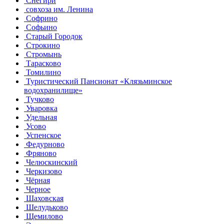
Снегири
совхоза им. Ленина
Софрино
Софьино
Старый Городок
Строкино
Стромынь
Тарасково
Томилино
Туристический Пансионат «Клязьминское
водохранилище»
Тучково
Уваровка
Удельная
Усово
Успенское
Федурново
Фряново
Челюскинский
Черкизово
Чёрная
Черное
Шаховская
Шелудьково
Щемилово