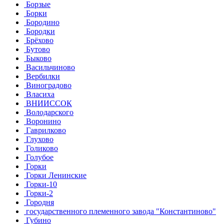
Борзые
Борки
Бородино
Бородки
Брёхово
Бутово
Быково
Васильчиново
Вербилки
Виноградово
Власиха
ВНИИССОК
Володарского
Воронино
Гаврилково
Глухово
Голиково
Голубое
Горки
Горки Ленинские
Горки-10
Горки-2
Городня
государственного племенного завода "Константиново"
Губино