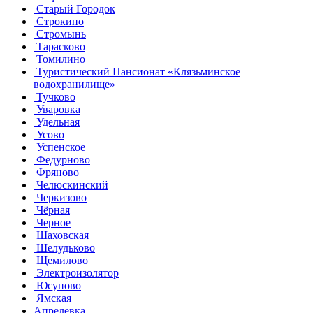
Старый Городок
Строкино
Стромынь
Тарасково
Томилино
Туристический Пансионат «Клязьминское
водохранилище»
Тучково
Уваровка
Удельная
Усово
Успенское
Федурново
Фряново
Челюскинский
Черкизово
Чёрная
Черное
Шаховская
Шелудьково
Щемилово
Электроизолятор
Юсупово
Ямская
Апрелевка