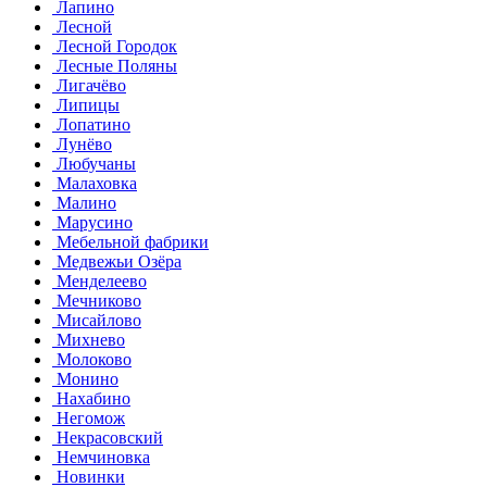
Лапино
Лесной
Лесной Городок
Лесные Поляны
Лигачёво
Липицы
Лопатино
Лунёво
Любучаны
Малаховка
Малино
Марусино
Мебельной фабрики
Медвежьи Озёра
Менделеево
Мечниково
Мисайлово
Михнево
Молоково
Монино
Нахабино
Негомож
Некрасовский
Немчиновка
Новинки