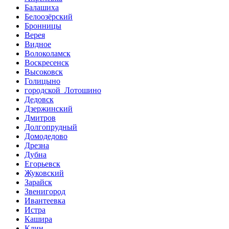
Балашиха
Белоозёрский
Бронницы
Верея
Видное
Волоколамск
Воскресенск
Высоковск
Голицыно
городской Лотошино
Дедовск
Дзержинский
Дмитров
Долгопрудный
Домодедово
Дрезна
Дубна
Егорьевск
Жуковский
Зарайск
Звенигород
Ивантеевка
Истра
Кашира
Клин