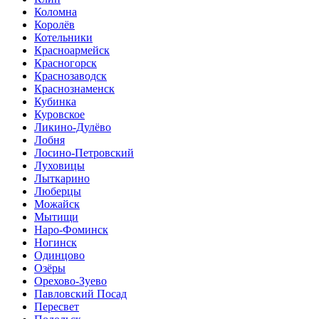
Коломна
Королёв
Котельники
Красноармейск
Красногорск
Краснозаводск
Краснознаменск
Кубинка
Куровское
Ликино-Дулёво
Лобня
Лосино-Петровский
Луховицы
Лыткарино
Люберцы
Можайск
Мытищи
Наро-Фоминск
Ногинск
Одинцово
Озёры
Орехово-Зуево
Павловский Посад
Пересвет