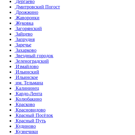
Дергаево
Дмитровский Погост
Дрожжино
Жаворонки
Жуковка
Загорянский
Зайцево
Запрудня
Заречье
Захарково
Звездный городок
Зеленоградский
Измайлово
Ильинский
Ильинское
им. Тельмана
Калининец
Кардо-Лента
Колюбакино
Красково
Красновидово
Красный Посёлок
Красный Путь
Кудиново
Кузнечики