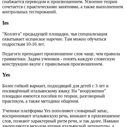
снабжается переводом и произношением. Усвоение теории
сочетается с практическими занятиями, а также выполнением
контрольных тестирований.
Ies
"Коллега" предыдущей площадки, чья специализация
охватывает испанское наречие. Там можно обучаться
подросткам 10-16 лет.
Педагоги преподают произношение слов чаще, чем правила
грамматики. Задача учеников - понять каждую словесную
конструкцию вкупе с правильным произношением.
Yes
Более гибкий вариант, подходящий для детей с 3 лет и
посвящённый итальянскому языку. На "вооружении"
площадки имеются пособия по теории, разговорный
практикум, а также методики общения.
Ученики платформы Yes пополняют словарный запас,
воспринимают итальянскую речь, вникают в произношение
слов, познают характерный ритм речи, и так далее. Навыки
закрепляются методом чтения итальянской литературы, а