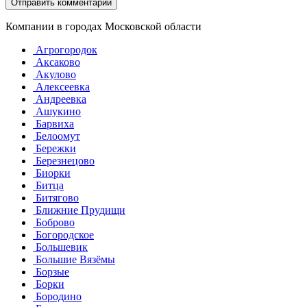
Компании в городах Московской области
Агрогородок
Аксаково
Акулово
Алексеевка
Андреевка
Ашукино
Барвиха
Белоомут
Бережки
Березнецово
Биорки
Битца
Битягово
Ближние Прудищи
Боброво
Богородское
Большевик
Большие Вязёмы
Борзые
Борки
Бородино