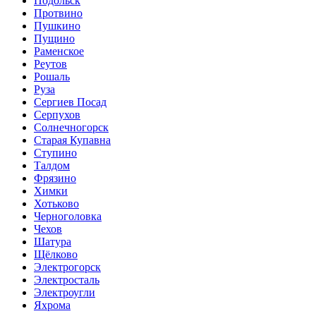
Подольск
Протвино
Пушкино
Пущино
Раменское
Реутов
Рошаль
Руза
Сергиев Посад
Серпухов
Солнечногорск
Старая Купавна
Ступино
Талдом
Фрязино
Химки
Хотьково
Черноголовка
Чехов
Шатура
Щёлково
Электрогорск
Электросталь
Электроугли
Яхрома