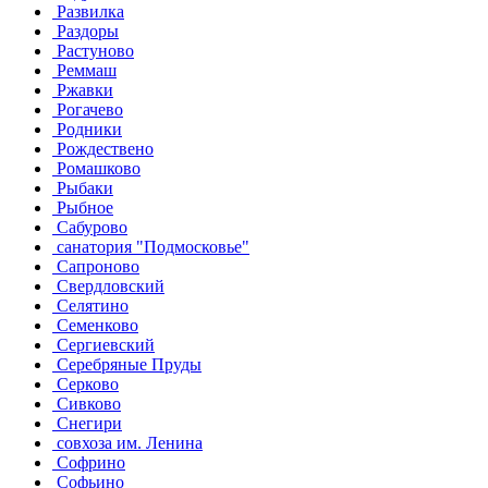
Развилка
Раздоры
Растуново
Реммаш
Ржавки
Рогачево
Родники
Рождествено
Ромашково
Рыбаки
Рыбное
Сабурово
санатория "Подмосковье"
Сапроново
Свердловский
Селятино
Семенково
Сергиевский
Серебряные Пруды
Серково
Сивково
Снегири
совхоза им. Ленина
Софрино
Софьино