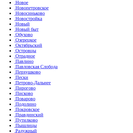
Новое
Новопетровское
Новосиньково
Новостройка
Новый
Новый быт
Обухово
Озерецкое
Октябрьский
Островцы
Отрадное
Павлино
Павловская Слобода
Перхушково
Пески
Петрово-Дальнее
Пирогово
Писково
Поварово
Подолино
Покровское
Правдинский
Путилково
Пышлицы
Радужный