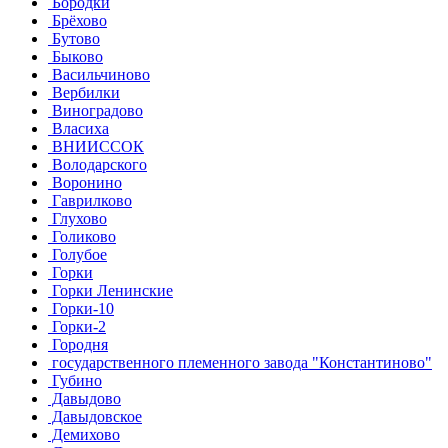
Бородки
Брёхово
Бутово
Быково
Васильчиново
Вербилки
Виноградово
Власиха
ВНИИССОК
Володарского
Воронино
Гаврилково
Глухово
Голиково
Голубое
Горки
Горки Ленинские
Горки-10
Горки-2
Городня
государственного племенного завода "Константиново"
Губино
Давыдово
Давыдовское
Демихово