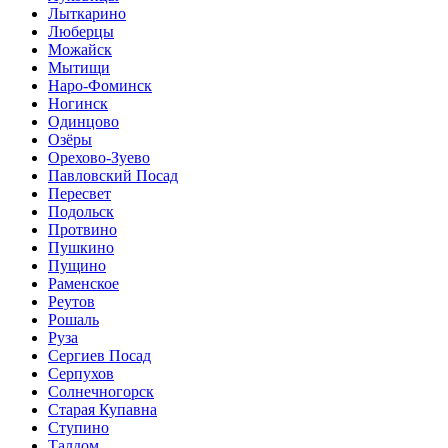
Лыткарино
Люберцы
Можайск
Мытищи
Наро-Фоминск
Ногинск
Одинцово
Озёры
Орехово-Зуево
Павловский Посад
Пересвет
Подольск
Протвино
Пушкино
Пущино
Раменское
Реутов
Рошаль
Руза
Сергиев Посад
Серпухов
Солнечногорск
Старая Купавна
Ступино
Талдом