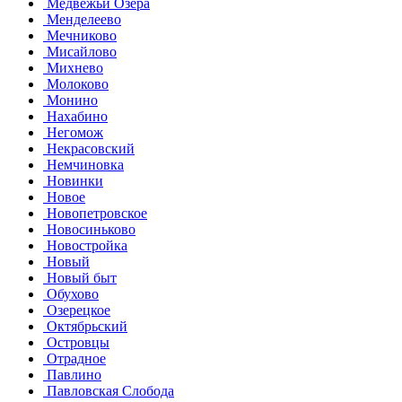
Медвежьи Озёра
Менделеево
Мечниково
Мисайлово
Михнево
Молоково
Монино
Нахабино
Негомож
Некрасовский
Немчиновка
Новинки
Новое
Новопетровское
Новосиньково
Новостройка
Новый
Новый быт
Обухово
Озерецкое
Октябрьский
Островцы
Отрадное
Павлино
Павловская Слобода