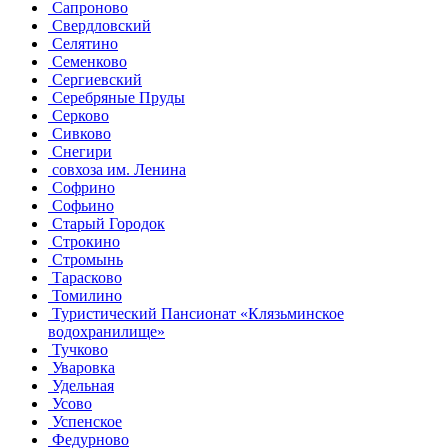
Сапроново
Свердловский
Селятино
Семенково
Сергиевский
Серебряные Пруды
Серково
Сивково
Снегири
совхоза им. Ленина
Софрино
Софьино
Старый Городок
Строкино
Стромынь
Тарасково
Томилино
Туристический Пансионат «Клязьминское
водохранилище»
Тучково
Уваровка
Удельная
Усово
Успенское
Федурново