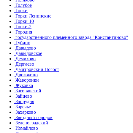
Голубое
Горки
Горки Ленинские
Горки-10
Горки-2
Городня
государственного племенного завода "Константиново"
Губино
Давыдово
Давыдовское
Демихово
Дергаево
Дмитровский Погост
Дрожжино
Жаворонки
Жуковка
Загорянский
Зайцево
Запрудня
Заречье
Захарково
Звездный городок
Зеленоградский
Измайлово