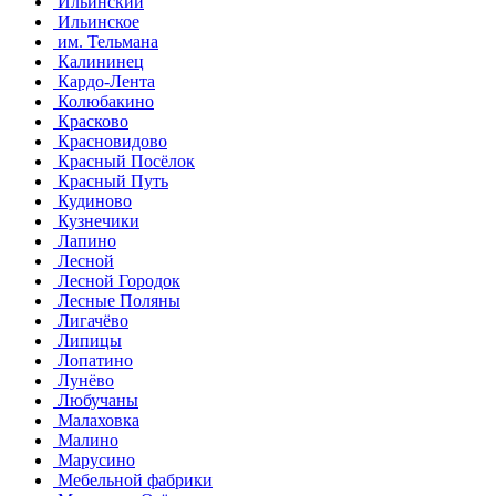
Ильинский
Ильинское
им. Тельмана
Калининец
Кардо-Лента
Колюбакино
Красково
Красновидово
Красный Посёлок
Красный Путь
Кудиново
Кузнечики
Лапино
Лесной
Лесной Городок
Лесные Поляны
Лигачёво
Липицы
Лопатино
Лунёво
Любучаны
Малаховка
Малино
Марусино
Мебельной фабрики