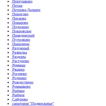
Перхушково
Пески
Петрово-Дальнее
Пирогово
Писково
Поварово
Подолино
Покровское
Правдинский
Путилково
Пышлицы
Радужный
Развилка
Раздоры
Растуново
Реммаш
Ржавки
Рогачево
Родники
Рождествено
Ромашково
Рыбаки
Рыбное
Сабурово
санатория "Подмосковье"