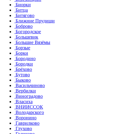
Биорки
Битца
Битягово
Ближние Прудищи
Боброво
Богородское
Большевик
Большие Вязёмы
Борзые
Борки
Бородино
Бородки
Брёхово
Бутово
Быково
Васильчиново
Вербилки
Виноградово
Власиха
ВНИИССОК
Володарского
Воронино
Гаврилково
Глухово
Голиково