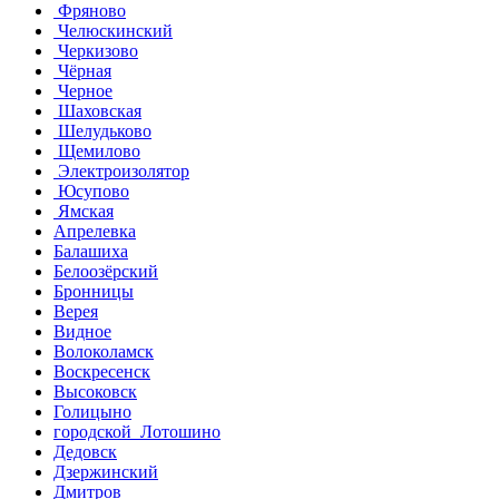
Фряново
Челюскинский
Черкизово
Чёрная
Черное
Шаховская
Шелудьково
Щемилово
Электроизолятор
Юсупово
Ямская
Апрелевка
Балашиха
Белоозёрский
Бронницы
Верея
Видное
Волоколамск
Воскресенск
Высоковск
Голицыно
городской Лотошино
Дедовск
Дзержинский
Дмитров