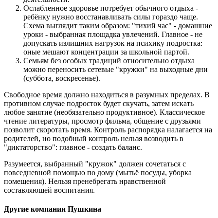
Ослабленное здоровье потребует обычного отдыха -
ребёнку нужно восстанавливать силы гораздо чаще.
Схема выглядит таким образом: "тихий час" - домашние
уроки - выбранная площадка увлечений. Главное - не
допускать излишних нагрузок на психику подростка:
оные мешают концентрации за школьной партой.
Семьям без особых традиций относительно отдыха
можно переносить сетевые "кружки" на выходные дни
(суббота, воскресенье).
Свободное время должно находиться в разумных пределах. В
противном случае подросток будет скучать, затем искать
любое занятие (необязательно продуктивное). Классическое
чтение литературы, просмотр фильма, общение с друзьями
позволит скоротать время. Контроль распорядка налагается на
родителей, но подобный контроль нельзя возводить в
"диктаторство": главное - создать баланс.
Разумеется, выбранный "кружок" должен сочетаться с
повседневной помощью по дому (мытьё посуды, уборка
помещения). Нельзя пренебрегать нравственной
составляющей воспитания.
Другие компании Пушкина