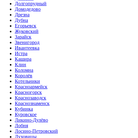
Долгопрудный
Домодедово
Дрезна
Дубна
Егорьевск
Жуковский
Зарайск
Звенигород
Ивантеевка
Истра
Кашира
Клин
Коломна
Королёв
Котельники
Красноармейск
Красногорск
Краснозаводск
Краснознаменск
Кубинка
Куровское
Ликино-Дулёво
Лобня
Лосино-Петровский
Луховицы