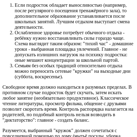
Если подросток обладает выносливостью (например,
после регулярного посещения тренажёрного зала), то
дополнительное образование устанавливается после
школьных занятий. Лучшим отдыхом выступает смена
деятельности.
Ослабленное здоровье потребует обычного отдыха -
ребёнку нужно восстанавливать силы гораздо чаще.
Схема выглядит таким образом: "тихий час" - домашние
уроки - выбранная площадка увлечений. Главное - не
допускать излишних нагрузок на психику подростка:
оные мешают концентрации за школьной партой.
Семьям без особых традиций относительно отдыха
можно переносить сетевые "кружки" на выходные дни
(суббота, воскресенье).
Свободное время должно находиться в разумных пределах. В
противном случае подросток будет скучать, затем искать
любое занятие (необязательно продуктивное). Классическое
чтение литературы, просмотр фильма, общение с друзьями
позволит скоротать время. Контроль распорядка налагается на
родителей, но подобный контроль нельзя возводить в
"диктаторство": главное - создать баланс.
Разумеется, выбранный "кружок" должен сочетаться с
повседневной помощью по дому (мытьё посуды, уборка