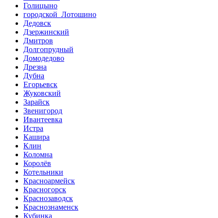
Голицыно
городской Лотошино
Дедовск
Дзержинский
Дмитров
Долгопрудный
Домодедово
Дрезна
Дубна
Егорьевск
Жуковский
Зарайск
Звенигород
Ивантеевка
Истра
Кашира
Клин
Коломна
Королёв
Котельники
Красноармейск
Красногорск
Краснозаводск
Краснознаменск
Кубинка