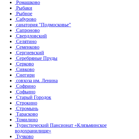
Ромашково
Рыбаки
Рыбное
Сабурово
санатория "Подмосковье"
Сапроново
Свердловский
Селятино
Семенково
Сергиевский
Серебряные Пруды
Серково
Сивково
Снегири
совхоза им. Ленина
Софрино
Софьино
Старый Городок
Строкино
Стромынь
Тарасково
Томилино
Туристический Пансионат «Клязьминское
водохранилище»
Тучково