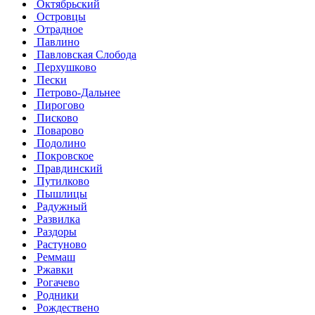
Октябрьский
Островцы
Отрадное
Павлино
Павловская Слобода
Перхушково
Пески
Петрово-Дальнее
Пирогово
Писково
Поварово
Подолино
Покровское
Правдинский
Путилково
Пышлицы
Радужный
Развилка
Раздоры
Растуново
Реммаш
Ржавки
Рогачево
Родники
Рождествено