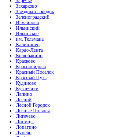
Заречье
Захарково
Звездный городок
Зеленоградский
Измайлово
Ильинский
Ильинское
им. Тельмана
Калининец
Кардо-Лента
Колюбакино
Красково
Красновидово
Красный Посёлок
Красный Путь
Кудиново
Кузнечики
Лапино
Лесной
Лесной Городок
Лесные Поляны
Лигачёво
Липицы
Лопатино
Лунёво