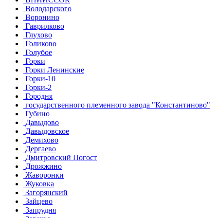
Володарского
Воронино
Гаврилково
Глухово
Голиково
Голубое
Горки
Горки Ленинские
Горки-10
Горки-2
Городня
государственного племенного завода "Константиново"
Губино
Давыдово
Давыдовское
Демихово
Дергаево
Дмитровский Погост
Дрожжино
Жаворонки
Жуковка
Загорянский
Зайцево
Запрудня