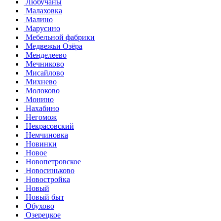
Любучаны
Малаховка
Малино
Марусино
Мебельной фабрики
Медвежьи Озёра
Менделеево
Мечниково
Мисайлово
Михнево
Молоково
Монино
Нахабино
Негомож
Некрасовский
Немчиновка
Новинки
Новое
Новопетровское
Новосиньково
Новостройка
Новый
Новый быт
Обухово
Озерецкое