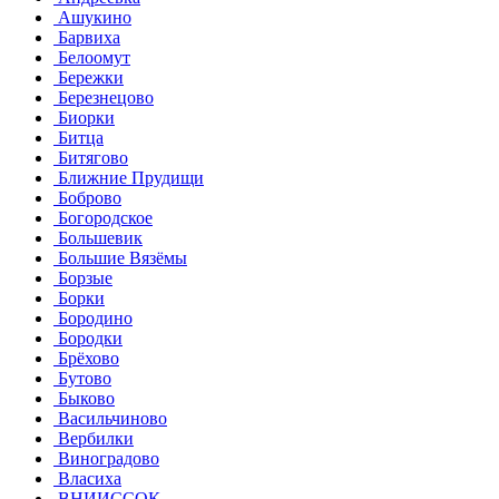
Ашукино
Барвиха
Белоомут
Бережки
Березнецово
Биорки
Битца
Битягово
Ближние Прудищи
Боброво
Богородское
Большевик
Большие Вязёмы
Борзые
Борки
Бородино
Бородки
Брёхово
Бутово
Быково
Васильчиново
Вербилки
Виноградово
Власиха
ВНИИССОК