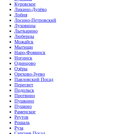
Куровское
Ликино-Дулёво
Лобня
Лосино-Петровский
Луховицы
Лыткарино
Люберцы
Можайск
Мытищи
Наро-Фоминск
Ногинск
Одинцово
Озёры
Орехово-Зуево
Павловский Посад
Пересвет
Подольск
Протвино
Пушкино
Пущино
Раменское
Реутов
Рошаль
Руза
Сергиев Посад