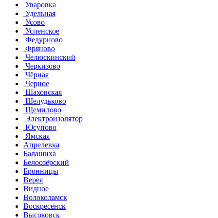
Уваровка
Удельная
Усово
Успенское
Федурново
Фряново
Челюскинский
Черкизово
Чёрная
Черное
Шаховская
Шелудьково
Щемилово
Электроизолятор
Юсупово
Ямская
Апрелевка
Балашиха
Белоозёрский
Бронницы
Верея
Видное
Волоколамск
Воскресенск
Высоковск