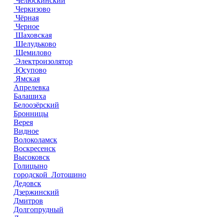
Челюскинский
Черкизово
Чёрная
Черное
Шаховская
Шелудьково
Щемилово
Электроизолятор
Юсупово
Ямская
Апрелевка
Балашиха
Белоозёрский
Бронницы
Верея
Видное
Волоколамск
Воскресенск
Высоковск
Голицыно
городской Лотошино
Дедовск
Дзержинский
Дмитров
Долгопрудный