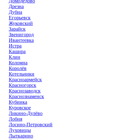
Домодедово
Дрезна
Дубна
Егорьевск
Жуковский
Зарайск
Звенигород
Ивантеевка
Истра
Кашира
Клин
Коломна
Королёв
Котельники
Красноармейск
Красногорск
Краснозаводск
Краснознаменск
Кубинка
Куровское
Ликино-Дулёво
Лобня
Лосино-Петровский
Луховицы
Лыткарино