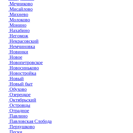
Мечниково
Мисайлово
Михнево
Молоково
Монино
Нахабино
Негомож
Некрасовский
Немчиновка
Новинки
Новое
Новопетровское
Новосиньково
Новостройка
Новый
Новый быт
Обухово
Озерецкое
Октябрьский
Островцы
Отрадное
Павлино
Павловская Слобода
Перхушково
Пески