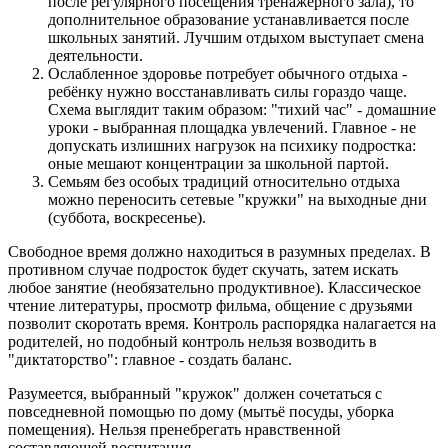
после регулярного посещения тренажёрного зала), то
дополнительное образование устанавливается после
школьных занятий. Лучшим отдыхом выступает смена
деятельности.
Ослабленное здоровье потребует обычного отдыха -
ребёнку нужно восстанавливать силы гораздо чаще.
Схема выглядит таким образом: "тихий час" - домашние
уроки - выбранная площадка увлечений. Главное - не
допускать излишних нагрузок на психику подростка:
оные мешают концентрации за школьной партой.
Семьям без особых традиций относительно отдыха
можно переносить сетевые "кружки" на выходные дни
(суббота, воскресенье).
Свободное время должно находиться в разумных пределах. В
противном случае подросток будет скучать, затем искать
любое занятие (необязательно продуктивное). Классическое
чтение литературы, просмотр фильма, общение с друзьями
позволит скоротать время. Контроль распорядка налагается на
родителей, но подобный контроль нельзя возводить в
"диктаторство": главное - создать баланс.
Разумеется, выбранный "кружок" должен сочетаться с
повседневной помощью по дому (мытьё посуды, уборка
помещения). Нельзя пренебрегать нравственной
составляющей воспитания.