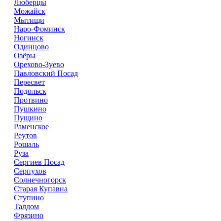
Люберцы
Можайск
Мытищи
Наро-Фоминск
Ногинск
Одинцово
Озёры
Орехово-Зуево
Павловский Посад
Пересвет
Подольск
Протвино
Пушкино
Пущино
Раменское
Реутов
Рошаль
Руза
Сергиев Посад
Серпухов
Солнечногорск
Старая Купавна
Ступино
Талдом
Фрязино