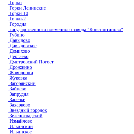
Горки
Горки Ленинские
Горки-10
Горки-2
Городня
государственного племенного завода "Константиново"
Губино
Давыдово
Давыдовское
Демихово
Дергаево
Дмитровский Погост
Дрожжино
Жаворонки
Жуковка
Загорянский
Зайцево
Запрудня
Заречье
Захарково
Звездный городок
Зеленоградский
Измайлово
Ильинский
Ильинское