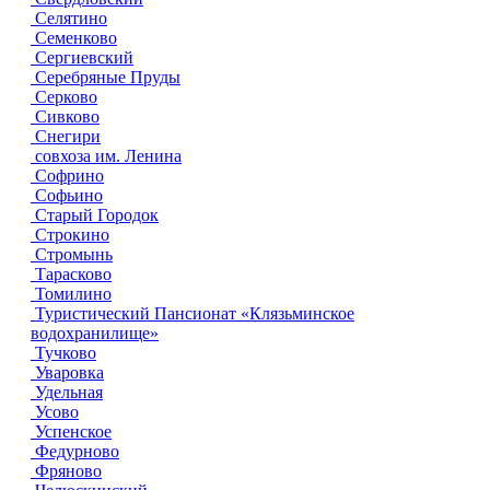
Селятино
Семенково
Сергиевский
Серебряные Пруды
Серково
Сивково
Снегири
совхоза им. Ленина
Софрино
Софьино
Старый Городок
Строкино
Стромынь
Тарасково
Томилино
Туристический Пансионат «Клязьминское
водохранилище»
Тучково
Уваровка
Удельная
Усово
Успенское
Федурново
Фряново