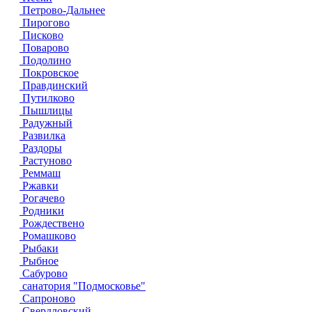
Петрово-Дальнее
Пирогово
Писково
Поварово
Подолино
Покровское
Правдинский
Путилково
Пышлицы
Радужный
Развилка
Раздоры
Растуново
Реммаш
Ржавки
Рогачево
Родники
Рождествено
Ромашково
Рыбаки
Рыбное
Сабурово
санатория "Подмосковье"
Сапроново
Свердловский