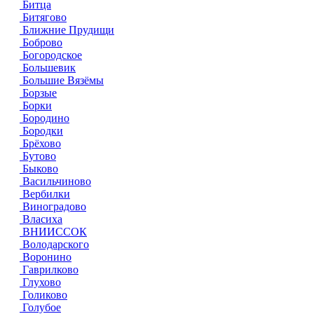
Битца
Битягово
Ближние Прудищи
Боброво
Богородское
Большевик
Большие Вязёмы
Борзые
Борки
Бородино
Бородки
Брёхово
Бутово
Быково
Васильчиново
Вербилки
Виноградово
Власиха
ВНИИССОК
Володарского
Воронино
Гаврилково
Глухово
Голиково
Голубое