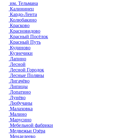
им. Тельмана
Калининец
Кардо-Лента
Колюбакино
Красково
Красновидово
Красный Посёлок
Красный Путь
Кудиново
Кузнечики
Лапино
Лесной
Лесной Городок
Лесные Поляны
Лигачёво
Липицы
Лопатино
Лунёво
Любучаны
Малаховка
Малино
Марусино
Мебельной фабрики
Медвежьи Озёра
Менделеево