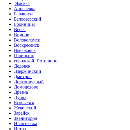
Ямская
Апрелевка
Балашиха
Белоозёрский
Бронницы
Верея
Видное
Волоколамск
Воскресенск
Высоковск
Голицыно
городской Лотошино
Дедовск
Дзержинский
Дмитров
Долгопрудный
Домодедово
Дрезна
Дубна
Егорьевск
Жуковский
Зарайск
Звенигород
Ивантеевка
Истра