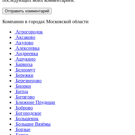
последующих моих комментариев.
Компании в городах Московской области
Агрогородок
Аксаково
Акулово
Алексеевка
Андреевка
Ашукино
Барвиха
Белоомут
Бережки
Березнецово
Биорки
Битца
Битягово
Ближние Прудищи
Боброво
Богородское
Большевик
Большие Вязёмы
Борзые
Борки