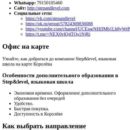
Whatsapp:
79150105460
Сайт:
http://stepandlevel.com
Социальные сети:
https://vk.com/stepandlevel
https://ok.ru/group/57824369836088
https://youtube.com/channel/UCEsseNHfJMb1Lh8yWr
https://t.me/+NEX0vlQ4TQs1NjRi
Офис на карте
Узнайте, как добраться до компании Step&level, языковая
школа на карте Королёва
Особенности дополнительного образования в
Step&level, языковая школа
Экономия времени. Оформление дополнительного
образования без очередей
Удобство.
Быстрая покупка.
Доступность в Королёве
Как выбрать направление