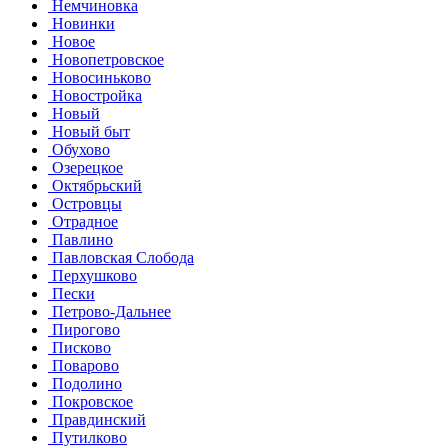
Немчиновка
Новинки
Новое
Новопетровское
Новосиньково
Новостройка
Новый
Новый быт
Обухово
Озерецкое
Октябрьский
Островцы
Отрадное
Павлино
Павловская Слобода
Перхушково
Пески
Петрово-Дальнее
Пирогово
Писково
Поварово
Подолино
Покровское
Правдинский
Путилково