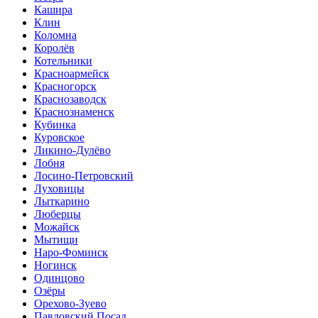
Кашира
Клин
Коломна
Королёв
Котельники
Красноармейск
Красногорск
Краснозаводск
Краснознаменск
Кубинка
Куровское
Ликино-Дулёво
Лобня
Лосино-Петровский
Луховицы
Лыткарино
Люберцы
Можайск
Мытищи
Наро-Фоминск
Ногинск
Одинцово
Озёры
Орехово-Зуево
Павловский Посад