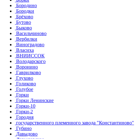
Бородино
Бородки
Брёхово
Бутово
Быково
Васильчиново
Вербилки
Виноградово
Власиха
ВНИИССОК
Володарского
Воронино
Гаврилково
Глухово
Голиково
Голубое
Горки
Горки Ленинские
Горки-10
Горки-2
Городня
государственного племенного завода "Константиново"
Губино
Давыдово