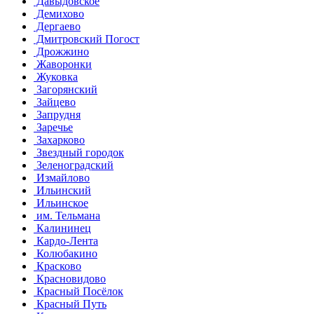
Давыдовское
Демихово
Дергаево
Дмитровский Погост
Дрожжино
Жаворонки
Жуковка
Загорянский
Зайцево
Запрудня
Заречье
Захарково
Звездный городок
Зеленоградский
Измайлово
Ильинский
Ильинское
им. Тельмана
Калининец
Кардо-Лента
Колюбакино
Красково
Красновидово
Красный Посёлок
Красный Путь