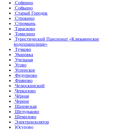
Софрино
Софьино
Старый Городок
Строкино
Стромынь
Тарасково
Томилино
Туристический Пансионат «Клязьминское
водохранилище»
Тучково
Уваровка
Удельная
Усово
Успенское
Федурново
Фряново
Челюскинский
Черкизово
Чёрная
Черное
Шаховская
Шелудьково
Щемилово
Электроизолятор
Юсупово