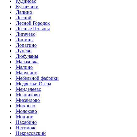
Кудиново
Кузнечики
Лапино
Лесной
Лесной Городок
Лесные Поляны
Лигачёво
Липицы
Лопатино
Лунёво
Любучаны
Малаховка
Малино
Марусино
Мебельной фабрики
Медвежьи Озёра
Менделеево
Мечниково
Мисайлово
Михнево
Молоково
Монино
Нахабино
Негомож
Некрасовский