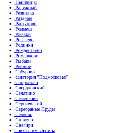
Пышлицы
Радужный
Развилка
Раздоры
Растуново
Реммаш
Ржавки
Рогачево
Родники
Рождествено
Ромашково
Рыбаки
Рыбное
Сабурово
санатория "Подмосковье"
Сапроново
Свердловский
Селятино
Семенково
Сергиевский
Серебряные Пруды
Серково
Сивково
Снегири
совхоза им. Ленина