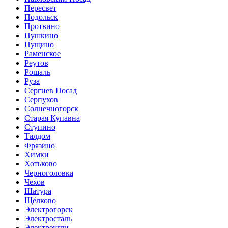
Пересвет
Подольск
Протвино
Пушкино
Пущино
Раменское
Реутов
Рошаль
Руза
Сергиев Посад
Серпухов
Солнечногорск
Старая Купавна
Ступино
Талдом
Фрязино
Химки
Хотьково
Черноголовка
Чехов
Шатура
Щёлково
Электрогорск
Электросталь
Электроугли