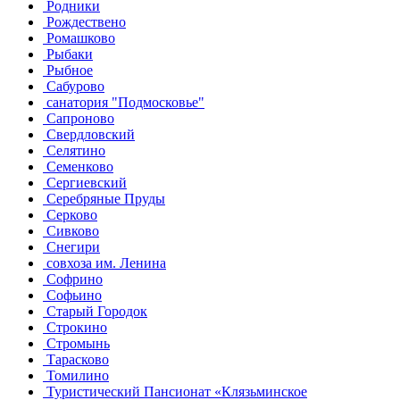
Родники
Рождествено
Ромашково
Рыбаки
Рыбное
Сабурово
санатория "Подмосковье"
Сапроново
Свердловский
Селятино
Семенково
Сергиевский
Серебряные Пруды
Серково
Сивково
Снегири
совхоза им. Ленина
Софрино
Софьино
Старый Городок
Строкино
Стромынь
Тарасково
Томилино
Туристический Пансионат «Клязьминское