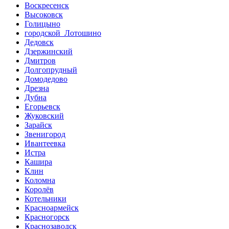
Воскресенск
Высоковск
Голицыно
городской Лотошино
Дедовск
Дзержинский
Дмитров
Долгопрудный
Домодедово
Дрезна
Дубна
Егорьевск
Жуковский
Зарайск
Звенигород
Ивантеевка
Истра
Кашира
Клин
Коломна
Королёв
Котельники
Красноармейск
Красногорск
Краснозаводск