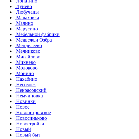
Лопатино
Лунёво
Любучаны
Малаховка
Малино
Марусино
Мебельной фабрики
Медвежьи Озёра
Менделеево
Мечниково
Мисайлово
Михнево
Молоково
Монино
Нахабино
Негомож
Некрасовский
Немчиновка
Новинки
Новое
Новопетровское
Новосиньково
Новостройка
Новый
Новый быт