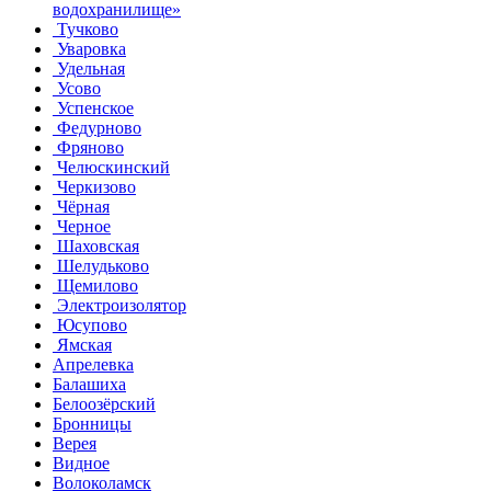
водохранилище»
Тучково
Уваровка
Удельная
Усово
Успенское
Федурново
Фряново
Челюскинский
Черкизово
Чёрная
Черное
Шаховская
Шелудьково
Щемилово
Электроизолятор
Юсупово
Ямская
Апрелевка
Балашиха
Белоозёрский
Бронницы
Верея
Видное
Волоколамск