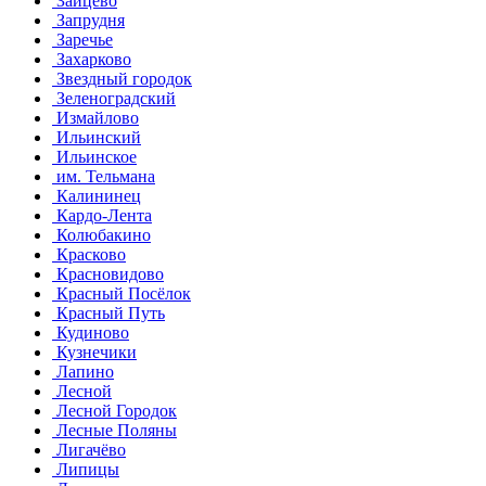
Зайцево
Запрудня
Заречье
Захарково
Звездный городок
Зеленоградский
Измайлово
Ильинский
Ильинское
им. Тельмана
Калининец
Кардо-Лента
Колюбакино
Красково
Красновидово
Красный Посёлок
Красный Путь
Кудиново
Кузнечики
Лапино
Лесной
Лесной Городок
Лесные Поляны
Лигачёво
Липицы