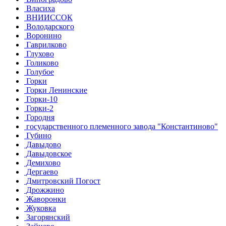
Власиха
ВНИИССОК
Володарского
Воронино
Гаврилково
Глухово
Голиково
Голубое
Горки
Горки Ленинские
Горки-10
Горки-2
Городня
государственного племенного завода "Константиново"
Губино
Давыдово
Давыдовское
Демихово
Дергаево
Дмитровский Погост
Дрожжино
Жаворонки
Жуковка
Загорянский