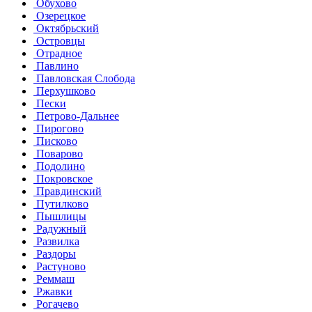
Обухово
Озерецкое
Октябрьский
Островцы
Отрадное
Павлино
Павловская Слобода
Перхушково
Пески
Петрово-Дальнее
Пирогово
Писково
Поварово
Подолино
Покровское
Правдинский
Путилково
Пышлицы
Радужный
Развилка
Раздоры
Растуново
Реммаш
Ржавки
Рогачево