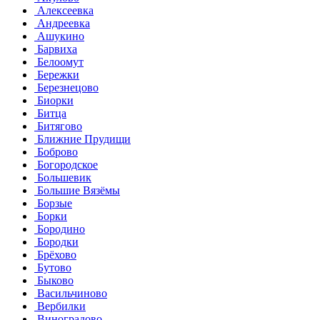
Алексеевка
Андреевка
Ашукино
Барвиха
Белоомут
Бережки
Березнецово
Биорки
Битца
Битягово
Ближние Прудищи
Боброво
Богородское
Большевик
Большие Вязёмы
Борзые
Борки
Бородино
Бородки
Брёхово
Бутово
Быково
Васильчиново
Вербилки
Виноградово