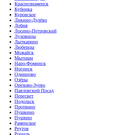
Краснознаменск
Кубинка
Куровское
Ликино-Дулёво
Лобня
Лосино-Петровский
Луховицы
Лыткарино
Люберцы
Можайск
Мытищи
Наро-Фоминск
Ногинск
Одинцово
Озёры
Орехово-Зуево
Павловский Посад
Пересвет
Подольск
Протвино
Пушкино
Пущино
Раменское
Реутов
Рошаль