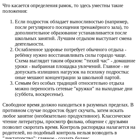
Что касается определения рамок, то здесь уместны такие
положения:
Если подросток обладает выносливостью (например,
после регулярного посещения тренажёрного зала), то
дополнительное образование устанавливается после
школьных занятий. Лучшим отдыхом выступает смена
деятельности.
Ослабленное здоровье потребует обычного отдыха -
ребёнку нужно восстанавливать силы гораздо чаще.
Схема выглядит таким образом: "тихий час" - домашние
уроки - выбранная площадка увлечений. Главное - не
допускать излишних нагрузок на психику подростка:
оные мешают концентрации за школьной партой.
Семьям без особых традиций относительно отдыха
можно переносить сетевые "кружки" на выходные дни
(суббота, воскресенье).
Свободное время должно находиться в разумных пределах. В
противном случае подросток будет скучать, затем искать
любое занятие (необязательно продуктивное). Классическое
чтение литературы, просмотр фильма, общение с друзьями
позволит скоротать время. Контроль распорядка налагается на
родителей, но подобный контроль нельзя возводить в
"диктаторство": главное - создать баланс.