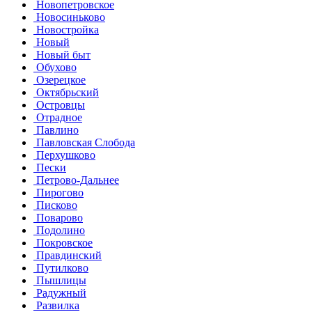
Новопетровское
Новосиньково
Новостройка
Новый
Новый быт
Обухово
Озерецкое
Октябрьский
Островцы
Отрадное
Павлино
Павловская Слобода
Перхушково
Пески
Петрово-Дальнее
Пирогово
Писково
Поварово
Подолино
Покровское
Правдинский
Путилково
Пышлицы
Радужный
Развилка