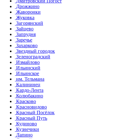
Дмитровский Погост
Дрожжино
Жаворонки
Жуковка
Загорянский
Зайцево
Запрудня
Заречье
Захарково
Звездный городок
Зеленоградский
Измайлово
Ильинский
Ильинское
им. Тельмана
Калининец
Кардо-Лента
Колюбакино
Красково
Красновидово
Красный Посёлок
Красный Путь
Кудиново
Кузнечики
Лапино