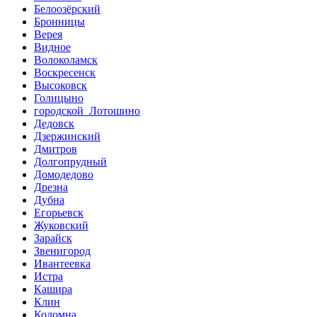
Белоозёрский
Бронницы
Верея
Видное
Волоколамск
Воскресенск
Высоковск
Голицыно
городской Лотошино
Дедовск
Дзержинский
Дмитров
Долгопрудный
Домодедово
Дрезна
Дубна
Егорьевск
Жуковский
Зарайск
Звенигород
Ивантеевка
Истра
Кашира
Клин
Коломна