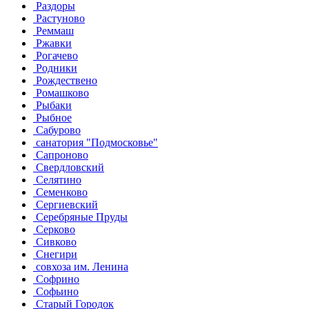
Раздоры
Растуново
Реммаш
Ржавки
Рогачево
Родники
Рождествено
Ромашково
Рыбаки
Рыбное
Сабурово
санатория "Подмосковье"
Сапроново
Свердловский
Селятино
Семенково
Сергиевский
Серебряные Пруды
Серково
Сивково
Снегири
совхоза им. Ленина
Софрино
Софьино
Старый Городок