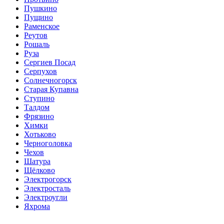
Пушкино
Пущино
Раменское
Реутов
Рошаль
Руза
Сергиев Посад
Серпухов
Солнечногорск
Старая Купавна
Ступино
Талдом
Фрязино
Химки
Хотьково
Черноголовка
Чехов
Шатура
Щёлково
Электрогорск
Электросталь
Электроугли
Яхрома