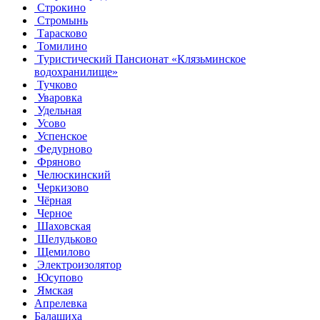
Строкино
Стромынь
Тарасково
Томилино
Туристический Пансионат «Клязьминское
водохранилище»
Тучково
Уваровка
Удельная
Усово
Успенское
Федурново
Фряново
Челюскинский
Черкизово
Чёрная
Черное
Шаховская
Шелудьково
Щемилово
Электроизолятор
Юсупово
Ямская
Апрелевка
Балашиха