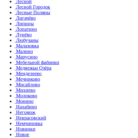
Лесной
Лесной Городок
Лесные Поляны
Лигачёво
Липицы
Лопатино
Лунёво
Любучаны
Малаховка
Малино
Марусино
Мебельной фабрики
Медвежьи Озёра
Менделеево
Мечниково
Мисайлово
Михнево
Молоково
Монино
Нахабино
Негомож
Некрасовский
Немчиновка
Новинки
Новое