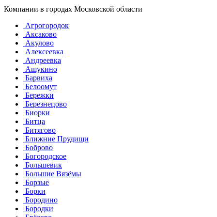
Компании в городах Московской области
Агрогородок
Аксаково
Акулово
Алексеевка
Андреевка
Ашукино
Барвиха
Белоомут
Бережки
Березнецово
Биорки
Битца
Битягово
Ближние Прудищи
Боброво
Богородское
Большевик
Большие Вязёмы
Борзые
Борки
Бородино
Бородки