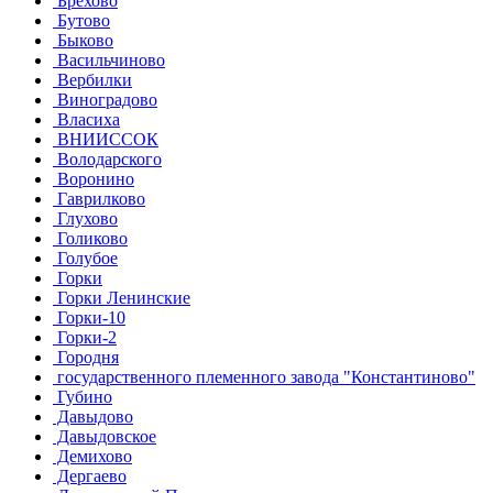
Брёхово
Бутово
Быково
Васильчиново
Вербилки
Виноградово
Власиха
ВНИИССОК
Володарского
Воронино
Гаврилково
Глухово
Голиково
Голубое
Горки
Горки Ленинские
Горки-10
Горки-2
Городня
государственного племенного завода "Константиново"
Губино
Давыдово
Давыдовское
Демихово
Дергаево