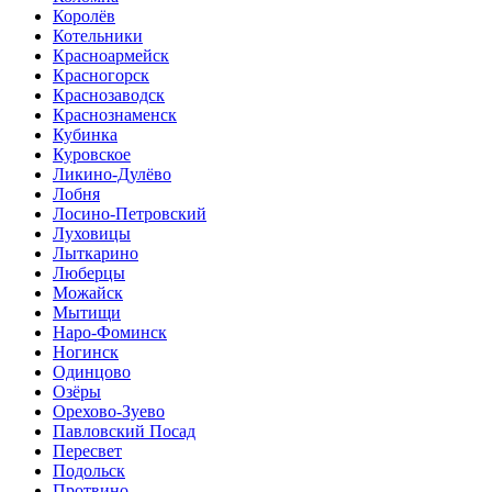
Королёв
Котельники
Красноармейск
Красногорск
Краснозаводск
Краснознаменск
Кубинка
Куровское
Ликино-Дулёво
Лобня
Лосино-Петровский
Луховицы
Лыткарино
Люберцы
Можайск
Мытищи
Наро-Фоминск
Ногинск
Одинцово
Озёры
Орехово-Зуево
Павловский Посад
Пересвет
Подольск
Протвино