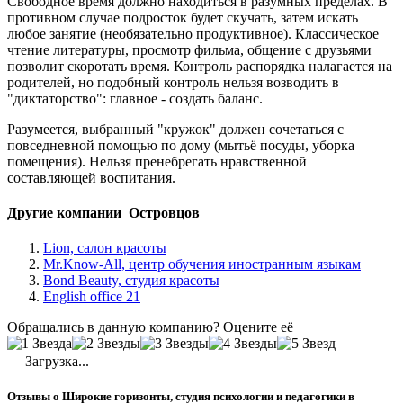
Свободное время должно находиться в разумных пределах. В
противном случае подросток будет скучать, затем искать
любое занятие (необязательно продуктивное). Классическое
чтение литературы, просмотр фильма, общение с друзьями
позволит скоротать время. Контроль распорядка налагается на
родителей, но подобный контроль нельзя возводить в
"диктаторство": главное - создать баланс.
Разумеется, выбранный "кружок" должен сочетаться с
повседневной помощью по дому (мытьё посуды, уборка
помещения). Нельзя пренебрегать нравственной
составляющей воспитания.
Другие компании Островцов
Lion, салон красоты
Mr.Know-All, центр обучения иностранным языкам
Bond Beauty, студия красоты
English office 21
Обращались в данную компанию? Оцените её
Загрузка...
Отзывы о Широкие горизонты, студия психологии и педагогики в