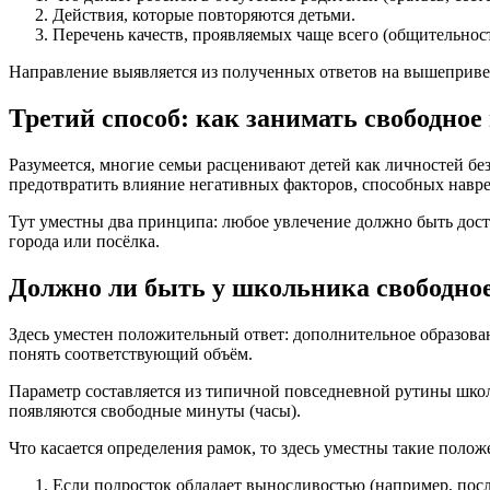
Действия, которые повторяются детьми.
Перечень качеств, проявляемых чаще всего (общительност
Направление выявляется из полученных ответов на вышеприв
Третий способ: как занимать свободное
Разумеется, многие семьи расценивают детей как личностей бе
предотвратить влияние негативных факторов, способных навр
Тут уместны два принципа: любое увлечение должно быть до
города или посёлка.
Должно ли быть у школьника свободное
Здесь уместен положительный ответ: дополнительное образова
понять соответствующий объём.
Параметр составляется из типичной повседневной рутины шко
появляются свободные минуты (часы).
Что касается определения рамок, то здесь уместны такие полож
Если подросток обладает выносливостью (например, посл