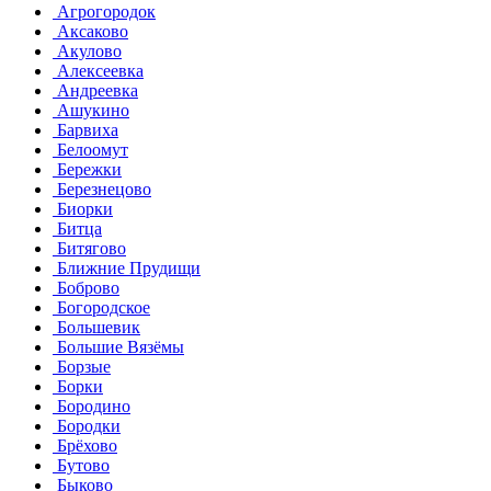
Агрогородок
Аксаково
Акулово
Алексеевка
Андреевка
Ашукино
Барвиха
Белоомут
Бережки
Березнецово
Биорки
Битца
Битягово
Ближние Прудищи
Боброво
Богородское
Большевик
Большие Вязёмы
Борзые
Борки
Бородино
Бородки
Брёхово
Бутово
Быково