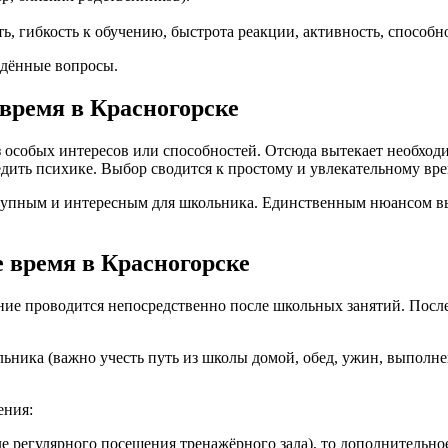
ь, гибкость к обучению, быстрота реакции, активность, способн
едённые вопросы.
 время в Красногорске
з особых интересов или способностей. Отсюда вытекает необходи
едить психике. Выбор сводится к простому и увлекательному в
ступным и интересным для школьника. Единственным нюансом в
 время в Красногорске
ние проводится непосредственно после школьных занятий. После
льника (важно учесть путь из школы домой, обед, ужин, выпол
ения:
е регулярного посещения тренажёрного зала), то дополнительно