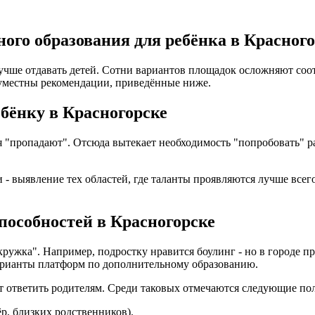
ого образования для ребёнка в Красного
лучше отдавать детей. Сотни вариантов площадок осложняют со
уместны рекомендации, приведённые ниже.
ебёнку в Красногорске
ия "пропадают". Отсюда вытекает необходимость "попробовать"
- выявление тех областей, где таланты проявляются лучше всего
способностей в Красногорске
кружка". Например, подростку нравится боулинг - но в городе 
варианты платформ по дополнительному образованию.
ет ответить родителям. Среди таковых отмечаются следующие по
ёр, близких родственников).