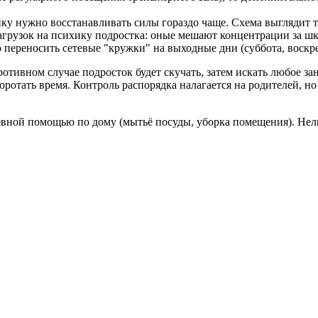
нку нужно восстанавливать силы гораздо чаще. Схема выглядит т
агрузок на психику подростка: оные мешают концентрации за шк
переносить сетевые "кружки" на выходные дни (суббота, воскре
отивном случае подросток будет скучать, затем искать любое за
ротать время. Контроль распорядка налагается на родителей, но
евной помощью по дому (мытьё посуды, уборка помещения). Нел