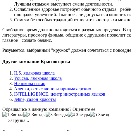
Лучшим отдыхом выступает смена деятельности.
Ослабленное здоровье потребует обычного отдыха - ребё
площадка увлечений. Главное - не допускать излишних н
Семьям без особых традиций относительно отдыха можно 
Свободное время должно находиться в разумных пределах. В пр
литературы, просмотр фильма, общение с друзьями позволит ско
главное - создать баланс.
Разумеется, выбранный "кружок" должен сочетаться с повседн
Другие компании Красногорска
ILS, языковая школа
Youcan, языковая школа
Не школа гитар
Аленка, сеть салонов-парикмахерских
INTELLIGENCE, центр иностранных языков
Jeline, салон красоты
Обращались в данную компанию? Оцените её
Загрузка...