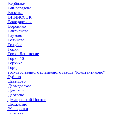
Вербилки
Виноградово
Власиха
ВНИИССОК
Володарского
Воронино
Гаврилково
Глухово
Голиково
Голубое
Горки
Горки Ленинские
Горки-10
Горки-2
Городня
государственного племенного завода "Константиново"
Губино
Давыдово
Давыдовское
Демихово
Дергаево
Дмитровский Погост
Дрожжино
Жаворонки
Жуковка