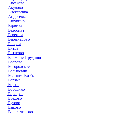
Аксаково
Акулово
Алексеевка
Андреевка
Ашукино
Барвиха
Белоомут
Бережки
Березнецово
Биорки
Битца
Битягово
Ближние Прудищи
Боброво
Богородское
Большевик
Большие Вязёмы
Борзые
Борки
Бородино
Бородки
Брёхово
Бутово
Быково
Васильчиново