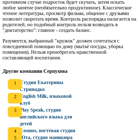
противном случае подросток будет скучать, затем искать
любое занятие (необязательно продуктивное). Классическое
чтение литературы, просмотр фильма, общение с друзьями
позволит скоротать время. Контроль распорядка налагается на
родителей, но подобный контроль нельзя возводить в
"диктаторство": главное - создать баланс.
Разумеется, выбранный "кружок" должен сочетаться с
повседневной помощью по дому (мытьё посуды, уборка
помещения). Нельзя пренебрегать нравственной
составляющей воспитания.
Другие компании Серпухова
Студия Екатерины
Стринадко
English Milk, языковой
клуб
Play Speak, студия
английского языка для
детей
Cosmos, ногтевая студия
Юта, студия маникюра