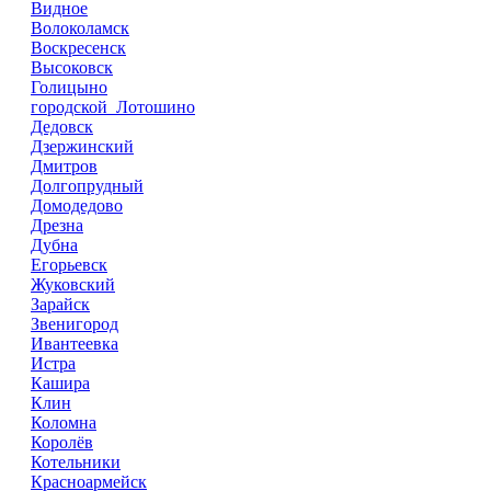
Видное
Волоколамск
Воскресенск
Высоковск
Голицыно
городской Лотошино
Дедовск
Дзержинский
Дмитров
Долгопрудный
Домодедово
Дрезна
Дубна
Егорьевск
Жуковский
Зарайск
Звенигород
Ивантеевка
Истра
Кашира
Клин
Коломна
Королёв
Котельники
Красноармейск