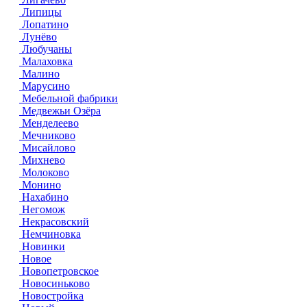
Липицы
Лопатино
Лунёво
Любучаны
Малаховка
Малино
Марусино
Мебельной фабрики
Медвежьи Озёра
Менделеево
Мечниково
Мисайлово
Михнево
Молоково
Монино
Нахабино
Негомож
Некрасовский
Немчиновка
Новинки
Новое
Новопетровское
Новосиньково
Новостройка