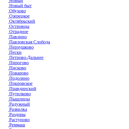
Новый
Новый быт
Обухово
Озерецкое
Октябрьский
Островцы
Отрадное
Павлино
Павловская Слобода
Перхушково
Пески
Петрово-Дальнее
Пирогово
Писково
Поварово
Подолино
Покровское
Правдинский
Путилково
Пышлицы
Радужный
Развилка
Раздоры
Растуново
Реммаш