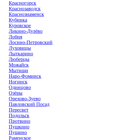
Красногорск
Краснозаводск
Краснознаменск
Кубинка
Куровское
Ликино-Дулёво
Лобня
Лосино-Петровский
Луховицы
Лыткарино
Люберцы
Можайск
Мытищи
Наро-Фоминск
Ногинск
Одинцово
Озёры
Орехово-Зуево
Павловский Посад
Пересвет
Подольск
Протвино
Пушкино
Пущино
Раменское