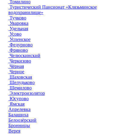
Томилино
Туристический Пансионат «Клязьминское
водохранилище»
Тучково
Уваровка
Удельная
Усово
Успенское
Федурново
Фряново
Челюскинский
Черкизово
Чёрная
Черное
Шаховская
Шелудьково
Щемилово
Электроизолятор
Юсупово
Ямская
Апрелевка
Балашиха
Белоозёрский
Бронницы
Верея