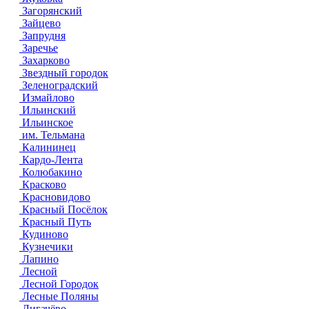
Загорянский
Зайцево
Запрудня
Заречье
Захарково
Звездный городок
Зеленоградский
Измайлово
Ильинский
Ильинское
им. Тельмана
Калининец
Кардо-Лента
Колюбакино
Красково
Красновидово
Красный Посёлок
Красный Путь
Кудиново
Кузнечики
Лапино
Лесной
Лесной Городок
Лесные Поляны
Лигачёво