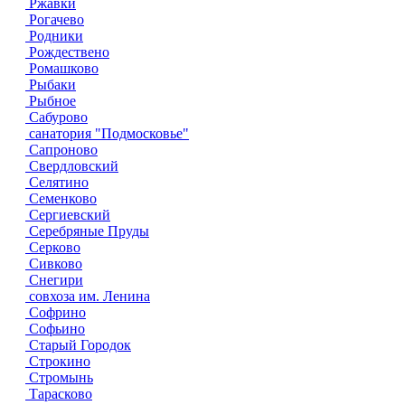
Ржавки
Рогачево
Родники
Рождествено
Ромашково
Рыбаки
Рыбное
Сабурово
санатория "Подмосковье"
Сапроново
Свердловский
Селятино
Семенково
Сергиевский
Серебряные Пруды
Серково
Сивково
Снегири
совхоза им. Ленина
Софрино
Софьино
Старый Городок
Строкино
Стромынь
Тарасково