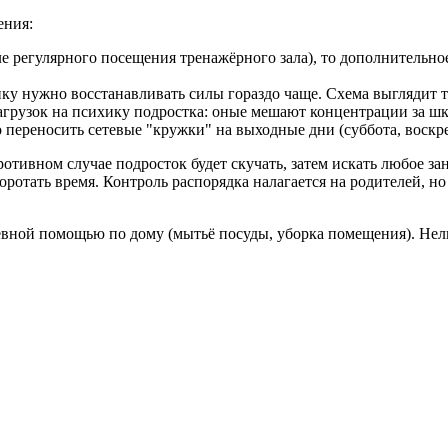
ения:
е регулярного посещения тренажёрного зала), то дополнительно
нку нужно восстанавливать силы гораздо чаще. Схема выглядит т
агрузок на психику подростка: оные мешают концентрации за шк
переносить сетевые "кружки" на выходные дни (суббота, воскре
отивном случае подросток будет скучать, затем искать любое за
ротать время. Контроль распорядка налагается на родителей, но
евной помощью по дому (мытьё посуды, уборка помещения). Нел