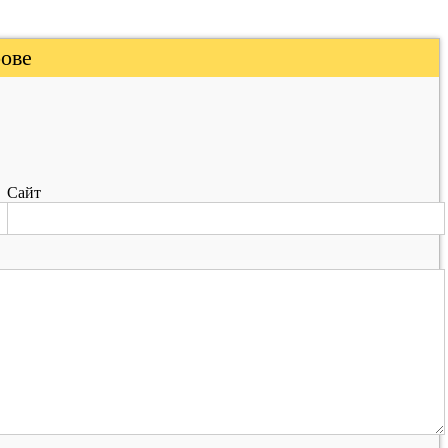
рове
Сайт