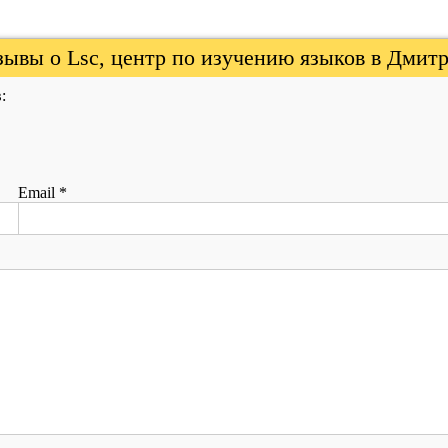
ывы о Lsc, центр по изучению языков в Дмит
:
Email
*