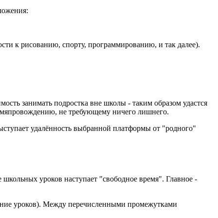
ложения:
ости к рисованию, спорту, программированию, и так далее).
мость занимать подростка вне школы - таким образом удастся
ремяпровождению, не требующему ничего лишнего.
ыступает удалённость выбранной платформы от "родного"
 школьных уроков наступает "свободное время". Главное -
нение уроков). Между перечисленными промежутками