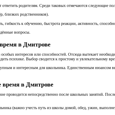
ет ответить родителям. Среди таковых отмечаются следующие по
ёр, близких родственников).
ь, гибкость к обучению, быстрота реакции, активность, способн
едённые вопросы.
 время в Дмитрове
з особых интересов или способностей. Отсюда вытекает необходи
едить психике. Выбор сводится к простому и увлекательному в
ступным и интересным для школьника. Единственным нюансом в
е время в Дмитрове
ние проводится непосредственно после школьных занятий. После
льника (важно учесть путь из школы домой, обед, ужин, выпол