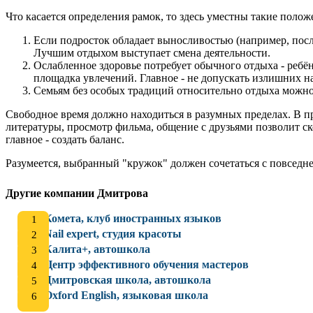
Что касается определения рамок, то здесь уместны такие полож
Если подросток обладает выносливостью (например, посл
Лучшим отдыхом выступает смена деятельности.
Ослабленное здоровье потребует обычного отдыха - ребё
площадка увлечений. Главное - не допускать излишних н
Семьям без особых традиций относительно отдыха можно 
Свободное время должно находиться в разумных пределах. В пр
литературы, просмотр фильма, общение с друзьями позволит ско
главное - создать баланс.
Разумеется, выбранный "кружок" должен сочетаться с повседн
Другие компании Дмитрова
Комета, клуб иностранных языков
Nail expert, студия красоты
Калита+, автошкола
Центр эффективного обучения мастеров
Дмитровская школа, автошкола
Oxford English, языковая школа