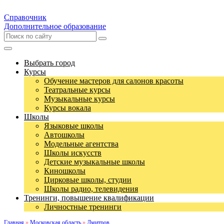
Справочник
Дополнительное образование
Выбрать город
Курсы
Обучение мастеров для салонов красоты
Театральные курсы
Музыкальные курсы
Курсы вокала
Школы
Языковые школы
Автошколы
Модельные агентства
Школы искусств
Детские музыкальные школы
Киношколы
Цирковые школы, студии
Школы радио, телевидения
Тренинги, повышение квалификации
Личностные тренинги
Главная
»
Московская область
»
Дмитров